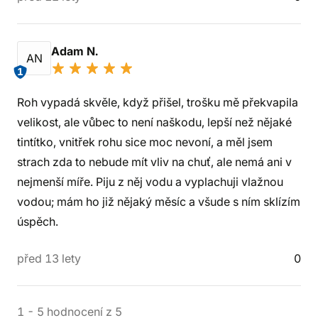
Adam N.
AN
1
Roh vypadá skvěle, když přišel, trošku mě překvapila
velikost, ale vůbec to není naškodu, lepší než nějaké
tintítko, vnitřek rohu sice moc nevoní, a měl jsem
strach zda to nebude mít vliv na chuť, ale nemá ani v
nejmenší míře. Piju z něj vodu a vyplachuji vlažnou
vodou; mám ho již nějaký měsíc a všude s ním sklízím
úspěch.
před 13 lety
0
1
-
5
hodnocení
z
5