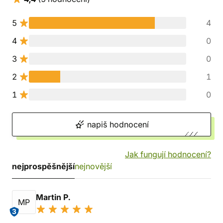
5
4
4
0
3
0
2
1
1
0
napiš hodnocení
Jak fungují hodnocení?
nejprospěšnější
nejnovější
Martin P.
MP
3