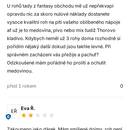
U rohů tady z fantasy obchodu mě už nepřekvapí
opravdu nic za skoro nulové náklady dostanete
vysoce kvalitní roh na pití vašeho oblíbeného nápoje
ať už je to medovina, pivo nebo mix tudíž Thorovo
kladivo. Kdybych neměl už 3 rohy doma rozhodně si
pořídím nějaký další dokud jsou takhle levné. Při
správném zacházení vás přežije a pachuť?
Odzkoušené mám pořádně ho prolití a ochutit
medovinou.
před 1 rokem
0
Eva Ř.
EŘ
6
Zakoupeno jako dárek. Mám smíšené dojmy, roh není