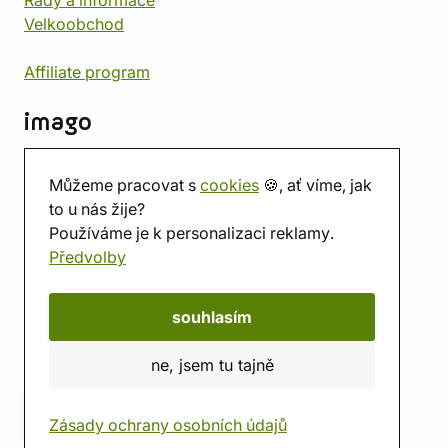
Rady a informace
Velkoobchod
Affiliate program
imago
Kontakt
Můžeme pracovat s
cookies
🍪, ať víme, jak
Prodejna
to u nás žije?
Herna
Používáme je k personalizaci reklamy.
O nás
Předvolby
Hodnocení obchodu
Dárkové poukazy
Kalendář
souhlasím
imago.blog
ne, jsem tu tajně
Zásady ochrany osobních údajů