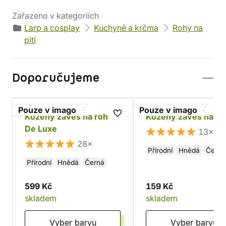
Zařazeno v kategoriích
Larp a cosplay
Kuchyně a krčma
Rohy na
pití
Doporučujeme
Pouze v imago
Pouze v imago
Kožený závěs na roh
Kožený závěs na ro
De Luxe
13×
28×
Přírodní
Hnědá
Černá
Přírodní
Hnědá
Černá
599 Kč
159 Kč
skladem
skladem
Vyber barvu
Vyber barvu