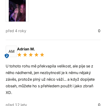
před 4 roky
0
Adrian M.
AM
2
U tohoto rohu mě překvapila velikost, ale pije se z
něho nádherně, jen nezbytností je k němu nějaký
závěs, protože plný už něco váží... a když dopijete
obsah, můžete ho s přehledem použít i jako zbraň
XD.
před 12 lety
0