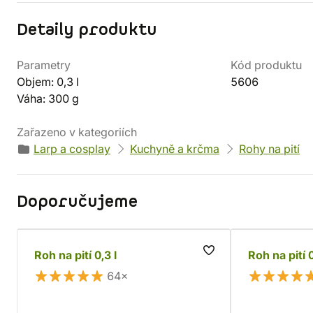
Detaily produktu
Parametry
Kód produktu
Objem: 0,3 l
5606
Váha: 300 g
Zařazeno v kategoriích
Larp a cosplay
Kuchyně a krčma
Rohy na pití
Doporučujeme
Roh na pití 0,3 l
Roh na pití 0
64×