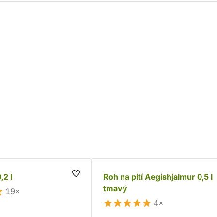
,2 l
Roh na pití Aegishjalmur 0,5 l 
tmavý
19×
4×