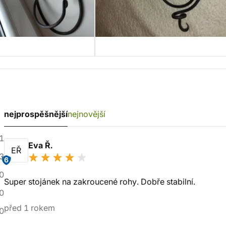
nejprospěšnější
nejnovější
1
Eva Ř.
EŘ
3
6
0
Super stojánek na zakroucené rohy. Dobře stabilní.
0
před 1 rokem
0