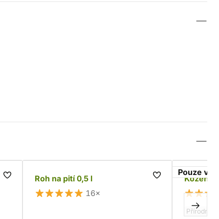
Pouze v i
-
Roh na pití 0,5 l
Kožený z
16×
Přírodní