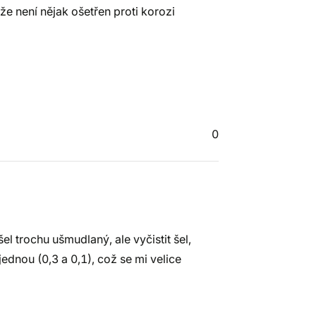
 že není nějak ošetřen proti korozi
0
šel trochu ušmudlaný, ale vyčistit šel,
jednou (0,3 a 0,1), což se mi velice