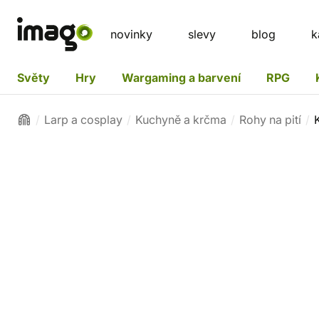
novinky
slevy
blog
k
Světy
Hry
Wargaming a barvení
RPG
Larp a cosplay
Kuchyně a krčma
Rohy na pití