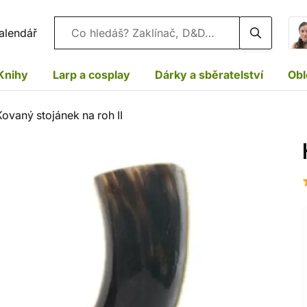
Vyhledávání
alendář
Knihy
Larp a cosplay
Dárky a sběratelství
Obl
Kovaný stojánek na roh II