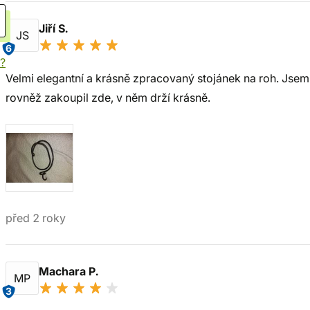
Jiří S.
JS
6
í?
Velmi elegantní a krásně zpracovaný stojánek na roh. Jsem 
rovněž zakoupil zde, v něm drží krásně.
před 2 roky
Machara P.
MP
3