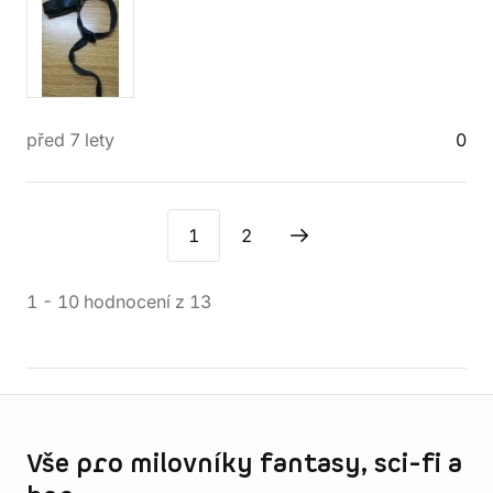
před 7 lety
0
1
2
1
-
10
hodnocení
z
13
Informace o obchodu
Vše pro milovníky fantasy, sci-fi a