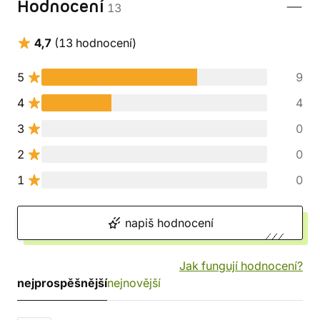
Hodnocení
13
4,7
(13 hodnocení)
5
9
4
4
3
0
2
0
1
0
napiš hodnocení
Jak fungují hodnocení?
nejprospěšnější
nejnovější