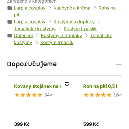
Zařazeno v kategoriích
Larp a cosplay
Kuchyně a krčma
Rohy na
pití
Larp a cosplay
Kostýmy a doplňky
Tematické kostýmy
Kostým trpaslík
Oblečení
Kostýmy a doplňky
Tematické
kostýmy
Kostým trpaslík
Doporučujeme
Kovaný stojánek na roh
Roh na pití 0,5 l
34×
16×
399 Kč
599 Kč