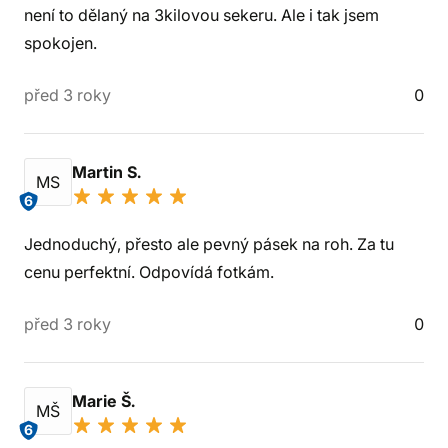
není to dělaný na 3kilovou sekeru. Ale i tak jsem
spokojen.
před 3 roky
0
Martin S.
MS
6
Jednoduchý, přesto ale pevný pásek na roh. Za tu
cenu perfektní. Odpovídá fotkám.
před 3 roky
0
Marie Š.
MŠ
6