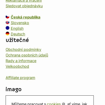
Reklamace a vrácení
Sledovat objednávku
Česká republika
Slovensko
English
Deutsch
užitečné
Obchodní podmínky
Ochrana osobních údajů
Rady a informace
Velkoobchod
Affiliate program
imago
Kontakt
Můžeme pracovat s
cookies
🍪, ať víme, jak
Prodejna