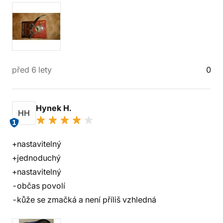
před 6 lety
0
Hynek H.
HH
1
+nastavitelný
+jednoduchý
+nastavitelný
-občas povolí
-kůže se zmačká a není příliš vzhledná