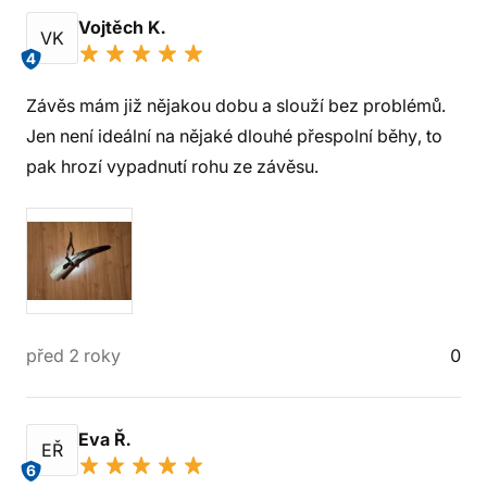
Vojtěch K.
VK
4
Závěs mám již nějakou dobu a slouží bez problémů.
Jen není ideální na nějaké dlouhé přespolní běhy, to
pak hrozí vypadnutí rohu ze závěsu.
před 2 roky
0
Eva Ř.
EŘ
6