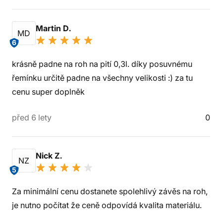
Martin D.
MD
6
krásně padne na roh na pití 0,3l. díky posuvnému
řemínku určitě padne na všechny velikosti :) za tu
cenu super doplněk
před 6 lety
0
Nick Z.
NZ
5
Za minimální cenu dostanete spolehlivý závěs na roh,
je nutno počítat že ceně odpovídá kvalita materiálu.