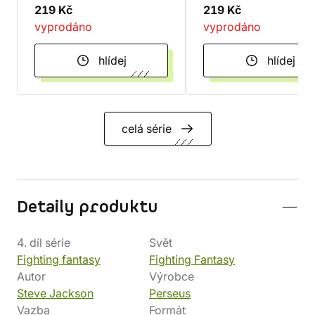
219 Kč
219 Kč
vyprodáno
vyprodáno
hlídej
hlídej
celá série
Detaily produktu
4. díl série
Svět
Fighting fantasy
Fighting Fantasy
Autor
Výrobce
Steve Jackson
Perseus
Vazba
Formát