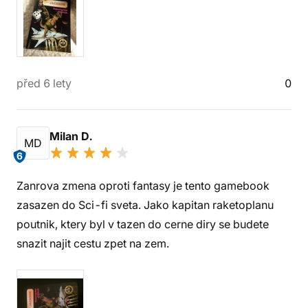
před 6 lety
0
Milan D.
MD
6
Zanrova zmena oproti fantasy je tento gamebook
zasazen do Sci-fi sveta. Jako kapitan raketoplanu
poutnik, ktery byl v tazen do cerne diry se budete
snazit najit cestu zpet na zem.