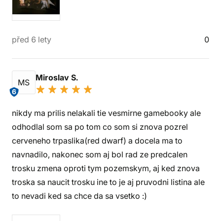
před 6 lety
0
Miroslav S.
MS
6
nikdy ma prilis nelakali tie vesmirne gamebooky ale
odhodlal som sa po tom co som si znova pozrel
cerveneho trpaslika(red dwarf) a docela ma to
navnadilo, nakonec som aj bol rad ze predcalen
trosku zmena oproti tym pozemskym, aj ked znova
troska sa naucit trosku ine to je aj pruvodni listina ale
to nevadi ked sa chce da sa vsetko :)