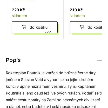
229 Kč
219 Kč
skladem
skladem
do košíku
do košíku
Popis
Raketoplán Poutník je vtažen do hrůzné černé díry
jménem Setsian Void a vynoří se na jejím druhém
konci v úplně neznámém vesmíru. Ty jsi kapitánem
Poutníka a jeho osud leží ve tvých rukách. Podaří se ti
nalézt cestu zpátky na Zemi od neznámých civilizací
a planet, nebo budete ty i celá posádka odsouzeni