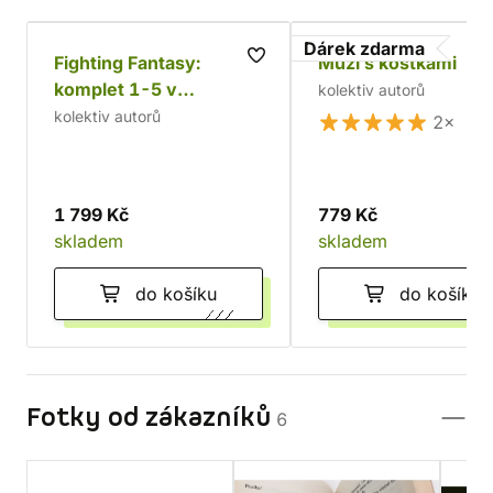
Dárek zdarma
Fighting Fantasy:
Muži s kostkami
komplet 1-5 v
kolektiv autorů
dárkovém boxu
kolektiv autorů
2×
1 799 Kč
779 Kč
skladem
skladem
do košíku
do košíku
Fotky od zákazníků
6