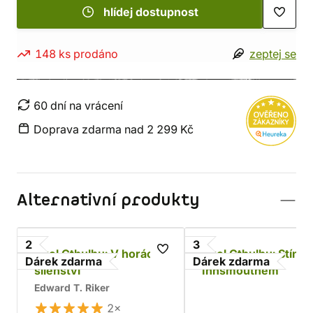
hlídej dostupnost
148 ks prodáno
zeptej se
60 dní na vrácení
Doprava zdarma nad 2 299 Kč
Alternativní produkty
2
3
Zvol Cthulhu: V horách
Zvol Cthulhu: Stín n
Dárek zdarma
Dárek zdarma
šílenství
Innsmouthem
Edward T. Riker
2×