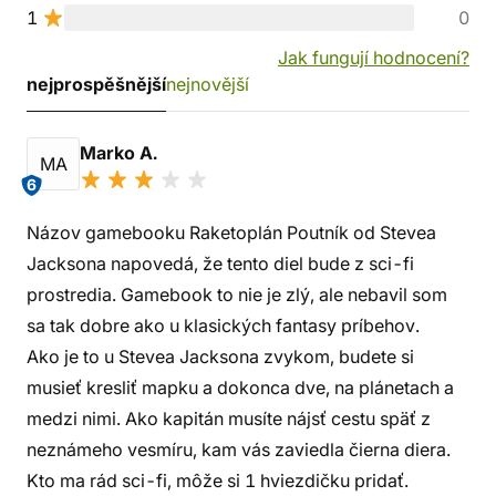
1
0
Jak fungují hodnocení?
nejprospěšnější
nejnovější
Marko A.
MA
6
Názov gamebooku Raketoplán Poutník od Stevea
Jacksona napovedá, že tento diel bude z sci-fi
prostredia. Gamebook to nie je zlý, ale nebavil som
sa tak dobre ako u klasických fantasy príbehov.
Ako je to u Stevea Jacksona zvykom, budete si
musieť kresliť mapku a dokonca dve, na plánetach a
medzi nimi. Ako kapitán musíte nájsť cestu späť z
neznámeho vesmíru, kam vás zaviedla čierna diera.
Kto ma rád sci-fi, môže si 1 hviezdičku pridať.