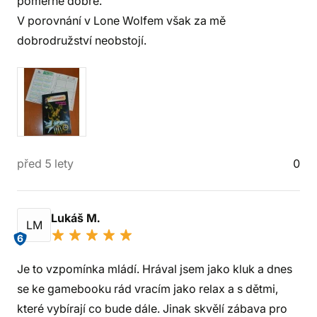
poměrně dobře.
V porovnání v Lone Wolfem však za mě
dobrodružství neobstojí.
před 5 lety
0
Lukáš M.
LM
6
Je to vzpomínka mládí. Hrával jsem jako kluk a dnes
se ke gamebooku rád vracím jako relax a s dětmi,
které vybírají co bude dále. Jinak skvělí zábava pro