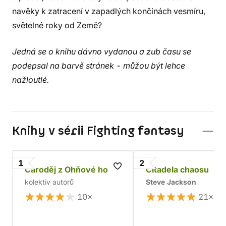
navěky k zatracení v zapadlých končinách vesmíru,
světelné roky od Země?
Jedná se o knihu dávno vydanou a zub času se
podepsal na barvě stránek - můžou být lehce
nažloutlé.
Knihy v sérii Fighting fantasy
1
2
Čaroděj z Ohňové hory
Citadela chaosu
kolektiv autorů
Steve Jackson
10×
21×