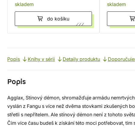
skladem
skladem
do košíku
Popis
Knihy v sérii
Detaily produktu
Doporučuj
Popis
Agglax, Stínový démon, shromažďuje armádu nemrtvých vál
vyslán z Fangu s více než dvěma stovkami zkušených boj
střetli s nepřítelem. Ale stínový démon není z tohoto svět
Čím více času budeš k získání této moci potřebovat, tím s