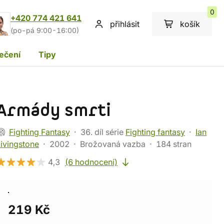
0
+420 774 421 641
přihlásit
košík
(po-pá 9:00-16:00)
ečení
Tipy
Armády smrti
Fighting Fantasy
36. díl série
Fighting fantasy
Ian
ivingstone
2002
Brožovaná vazba
184 stran
4,3
(6 hodnocení)
219 Kč