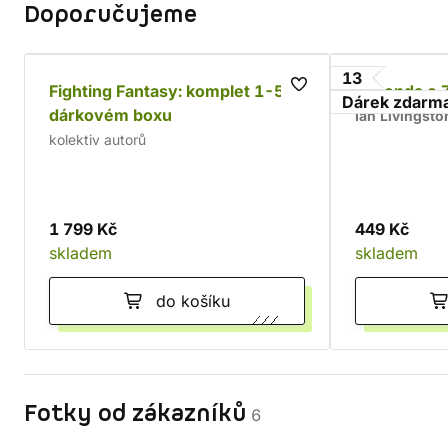
Doporučujeme
13
Fighting Fantasy: komplet 1-5 v
Legenda o 
Dárek zdarm
dárkovém boxu
Ian Livingsto
kolektiv autorů
1 799 Kč
449 Kč
skladem
skladem
do košíku
Fotky od zákazníků
6