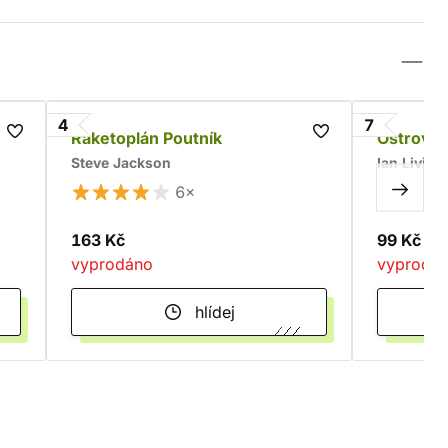
4
7
Raketoplán Poutník
Ostrov je
Steve Jackson
Ian Living
6×
163 Kč
99 Kč
vyprodáno
vyprodá
hlídej