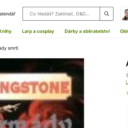
Vyhledávání
alendář
Knihy
Larp a cosplay
Dárky a sběratelství
Obl
dy smrti
L