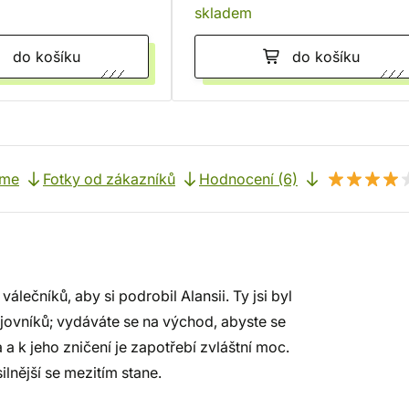
skladem
do košíku
do košíku
eme
Fotky od zákazníků
Hodnocení (6)
ečníků, aby si podrobil Alansii. Ty jsi byl
ovníků; vydáváte se na východ, abyste se
a a k jeho zničení je zapotřebí zvláštní moc.
ilnější se mezitím stane.