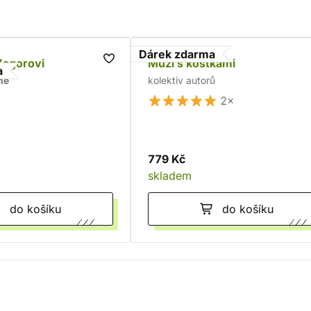
Dárek zdarma
Zagorovi
Muži s kostkami
a
ne
kolektiv autorů
2×
779 Kč
skladem
do košíku
do košíku