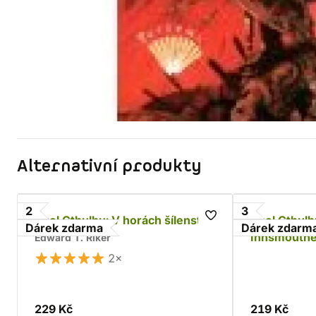
Alternativní produkty
2
3
Zvol Cthulhu: V horách šílenství
Zvol Cthulh
Dárek zdarma
Dárek zdarm
Innsmouth
Edward T. Riker
2×
229 Kč
219 Kč