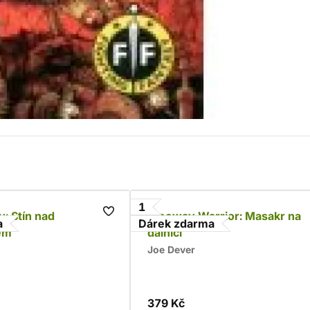
1
u: Stín nad
Freeway Warrior: Masakr na
a
Dárek zdarma
em
dálnici
Joe Dever
379 Kč