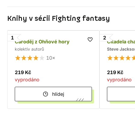
Knihy v sérii Fighting fantasy
1
2
Čaroděj z Ohňové hory
Citadela ch
kolektiv autorů
Steve Jackso
10×
219 Kč
219 Kč
vyprodáno
vyprodáno
hlídej