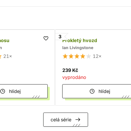
3
aosu
Prokletý hvozd
n
Ian Livingstone
21×
12×
239 Kč
vyprodáno
hlídej
hlídej
celá série