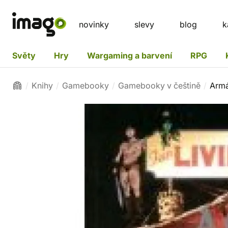
novinky
slevy
blog
k
Světy
Hry
Wargaming a barvení
RPG
Knihy
Gamebooky
Gamebooky v češtině
Armá