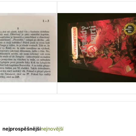
nejprospěšnější
nejnovější