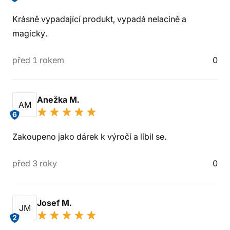
Krásně vypadající produkt, vypadá nelacině a
magicky.
před 1 rokem
0
Anežka M.
AM
6
Zakoupeno jako dárek k výročí a líbil se.
před 3 roky
0
Josef M.
JM
2