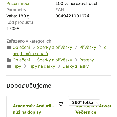
Prsten moci
100 % nerezová ocel
Parametry
EAN
Váha: 180 g
0849421001674
Kód produktu
17098
Zařazeno v kategoriích
Oblečení
Šperky a přívěsky
Přívěsky
Z
her, filmů a seriálů
Oblečení
Šperky a přívěsky
Prsteny
Tipy
Tipy na dárky
Dárky z lásky
Doporučujeme
360° fotka
Aragornův Anduril -
Náhrdelník Arwen
nůž na dopisy
Večernice