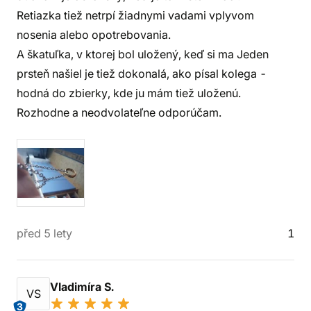
Retiazka tiež netrpí žiadnymi vadami vplyvom
nosenia alebo opotrebovania.
A škatuľka, v ktorej bol uložený, keď si ma Jeden
prsteň našiel je tiež dokonalá, ako písal kolega -
hodná do zbierky, kde ju mám tiež uloženú.
Rozhodne a neodvolateľne odporúčam.
před 5 lety
1
Vladimíra S.
VS
3