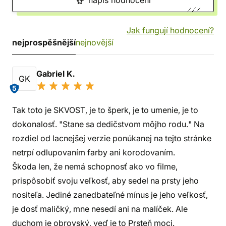
napiš hodnocení
Jak fungují hodnocení?
nejprospěšnější
nejnovější
Gabriel K.
GK
5
Tak toto je SKVOST, je to šperk, je to umenie, je to
dokonalosť. "Stane sa dedičstvom môjho rodu." Na
rozdiel od lacnejšej verzie ponúkanej na tejto stránke
netrpí odlupovaním farby ani korodovaním.
Škoda len, že nemá schopnosť ako vo filme,
prispôsobiť svoju veľkosť, aby sedel na prsty jeho
nositeľa. Jediné zanedbateľné mínus je jeho veľkosť,
je dosť maličký, mne nesedí ani na malíček. Ale
duchom je obrovský, veď je to Prsteň moci.