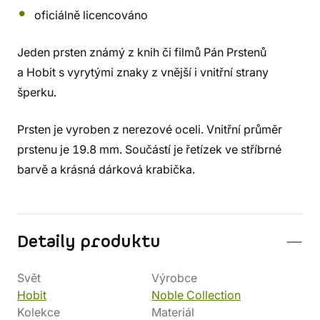
oficiálně licencováno
Jeden prsten známý z knih či filmů Pán Prstenů
a Hobit s vyrytými znaky z vnější i vnitřní strany
šperku.
Prsten je vyroben z nerezové oceli. Vnitřní průměr
prstenu je 19.8 mm. Součástí je řetízek ve stříbrné
barvě a krásná dárková krabička.
Detaily produktu
Svět
Výrobce
Hobit
Noble Collection
Kolekce
Materiál