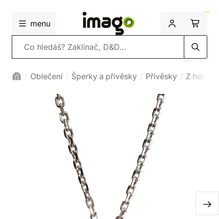
menu
Vyhledávání
Oblečení
Šperky a přívěsky
Přívěsky
Z her, fil