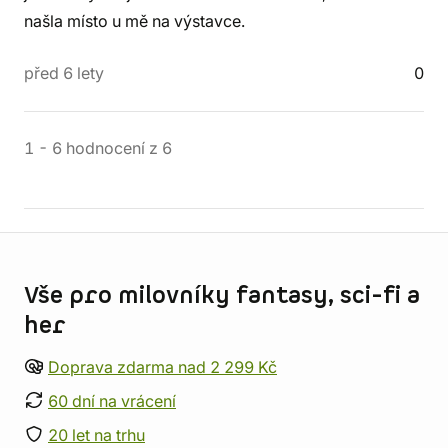
našla místo u mě na výstavce.
před 6 lety
0
1
-
6
hodnocení
z
6
Informace o obchodu
Vše pro milovníky fantasy, sci-fi a
her
Doprava zdarma nad 2 299 Kč
60 dní na vrácení
20 let na trhu