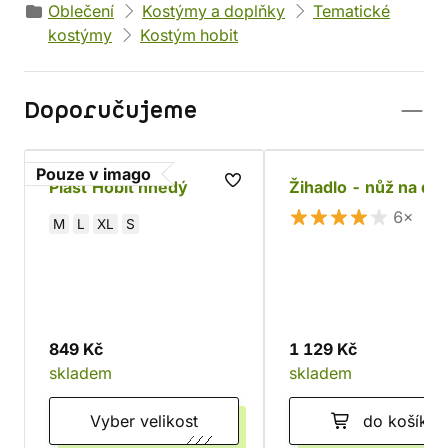
Oblečení
Kostýmy a doplňky
Tematické
kostýmy
Kostým hobit
Doporučujeme
Pouze v imago
Plášť Hobit hnědý
Žihadlo - nůž na do
6×
M
L
XL
S
849 Kč
1 129 Kč
skladem
skladem
Vyber velikost
do košíku