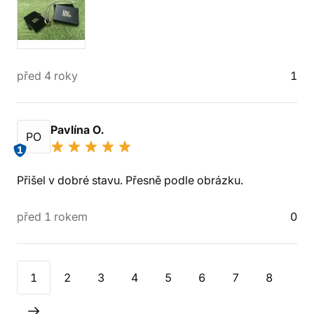
před 4 roky
1
Pavlína O.
PO
1
Přišel v dobré stavu. Přesně podle obrázku.
před 1 rokem
0
1
2
3
4
5
6
7
8