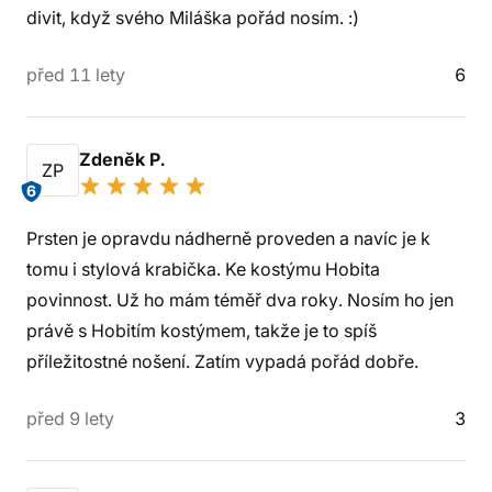
divit, když svého Miláška pořád nosím. :)
před 11 lety
6
Zdeněk P.
ZP
6
Prsten je opravdu nádherně proveden a navíc je k
tomu i stylová krabička. Ke kostýmu Hobita
povinnost. Už ho mám téměř dva roky. Nosím ho jen
právě s Hobitím kostýmem, takže je to spíš
příležitostné nošení. Zatím vypadá pořád dobře.
před 9 lety
3