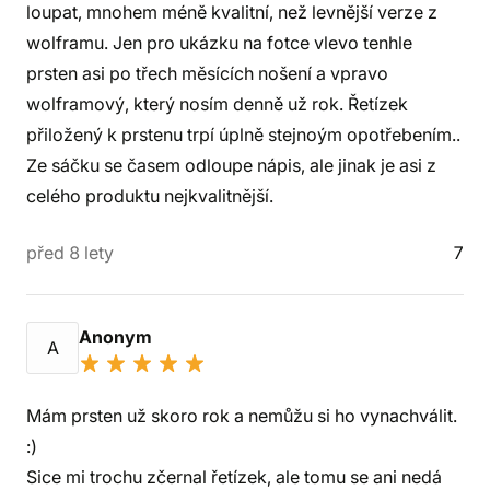
loupat, mnohem méně kvalitní, než levnější verze z
wolframu. Jen pro ukázku na fotce vlevo tenhle
prsten asi po třech měsících nošení a vpravo
wolframový, který nosím denně už rok. Řetízek
přiložený k prstenu trpí úplně stejnoým opotřebením..
Ze sáčku se časem odloupe nápis, ale jinak je asi z
celého produktu nejkvalitnější.
před 8 lety
7
Anonym
A
Mám prsten už skoro rok a nemůžu si ho vynachválit.
:)
Sice mi trochu zčernal řetízek, ale tomu se ani nedá