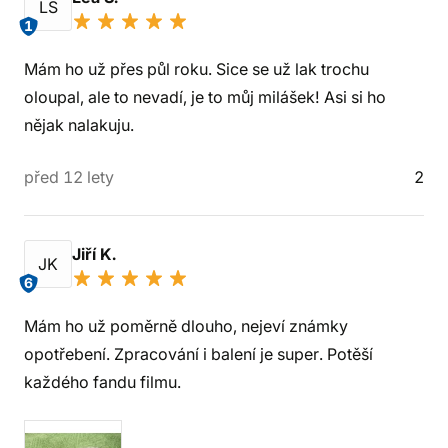
LS
1
Mám ho už přes půl roku. Sice se už lak trochu
oloupal, ale to nevadí, je to můj milášek! Asi si ho
nějak nalakuju.
před 12 lety
2
Jiří K.
JK
6
Mám ho už poměrně dlouho, nejeví známky
opotřebení. Zpracování i balení je super. Potěší
každého fandu filmu.