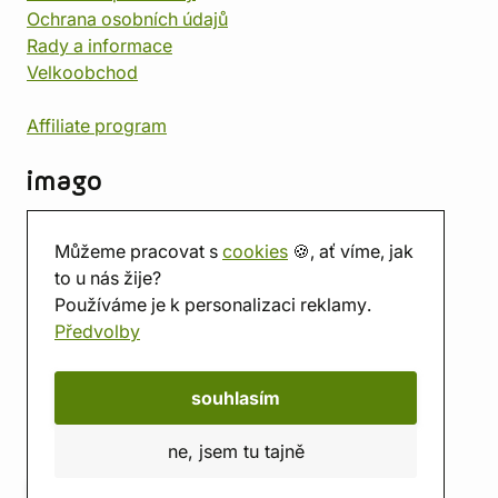
Ochrana osobních údajů
Rady a informace
Velkoobchod
Affiliate program
imago
Kontakt
Můžeme pracovat s
cookies
🍪, ať víme, jak
Prodejna
to u nás žije?
Herna
Používáme je k personalizaci reklamy.
O nás
Předvolby
Hodnocení obchodu
Dárkové poukazy
Kalendář
souhlasím
imago.blog
ne, jsem tu tajně