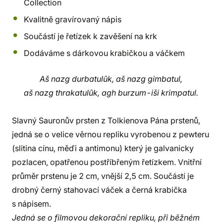
Collection
Kvalitně gravírovaný nápis
Součástí je řetízek k zavěšení na krk
Dodáváme s dárkovou krabičkou a váčkem
Aš nazg durbatulûk, aš nazg gimbatul,
aš nazg thrakatulûk, agh burzum-iši krimpatul.
Slavný Sauronův prsten z Tolkienova Pána prstenů,
jedná se o velice věrnou repliku vyrobenou z pewteru
(slitina cínu, měďi a antimonu) který je galvanicky
pozlacen, opatřenou postříbřeným řetízkem. Vnitřní
průměr prstenu je 2 cm, vnější 2,5 cm. Součástí je
drobný černý stahovací váček a černá krabička
s nápisem.
Jedná se o filmovou dekorační repliku, při běžném