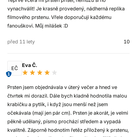
Teprve včera mi prsten přišel, nemůžu si ho
vynachválit! Je krasně provedený, nádherná replika
filmového prstenu. Vřele doporučují každému
fanouškovi. Můj milášek :D
před 11 lety
10
Eva Č.
EČ
1
Prsten jsem objednávala v úterý večer a hned ve
čtvrtek mi dorazil. Dále bych kladně hodnotila malou
krabičku a pytlík, i když jsou menší než jsem
očekávala (mají jen pár cm). Prsten je akorát, je velmi
pěkně udělaný, písmo prochází středem a vypadá
kvalitně. Záporně hodnotím řetěz přiložený k prstenu,