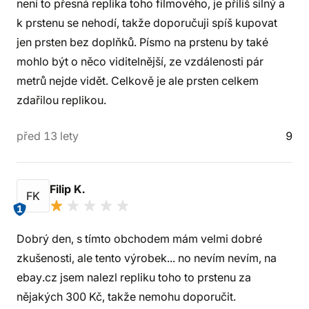
není to přesná replika toho filmového, je příliš silný a
k prstenu se nehodí, takže doporučuji spíš kupovat
jen prsten bez doplňků. Písmo na prstenu by také
mohlo být o něco viditelnější, ze vzdálenosti pár
metrů nejde vidět. Celkově je ale prsten celkem
zdařilou replikou.
před 13 lety
9
Filip K.
FK
1
Dobrý den, s tímto obchodem mám velmi dobré
zkušenosti, ale tento výrobek... no nevím nevím, na
ebay.cz jsem nalezl repliku toho to prstenu za
nějakých 300 Kč, takže nemohu doporučit.