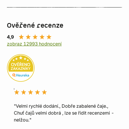
Ověřené recenze
4,9
zobraz 12993 hodnocení
"Velmi rychlé dodání., Dobře zabalené čaje.,
Chuť čajů velmi dobrá , lze se řídit recenzemi -
nelžou."