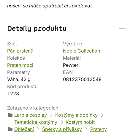
nošení se může opotřebit či zoxidovat.
Detaily produktu
Svět
Výrobce
Pán prstenů
Noble Collection
Kolekce
Materiál
Prsten moci
Pewter
Parametry
EAN
Váha: 42 g
0812370013548
Kód produktu
1228
Zařazeno v kategoriích
Larp a cosplay
Kostýmy a doplňky
Tematické kostýmy
Kostým hobit
Oblečení
Šperky a přívěsky
Prsteny