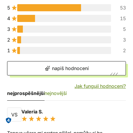
5
53
4
15
3
5
2
3
1
2
napiš hodnocení
Jak fungují hodnocení?
nejprospěšnější
nejnovější
Valeria S.
VS
4