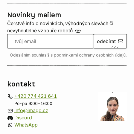
Novinky mailem
Čerstvé info o novinkách, výhodných slevách či
nevyhnutelné vzpouře
robotů
odebírat
Odesláním souhlasíš s podmínkami ochrany
osobních údajů
.
kontakt
+420 774 421 641
Po-pá 9:00-16:00
info@imago.cz
Discord
WhatsApp