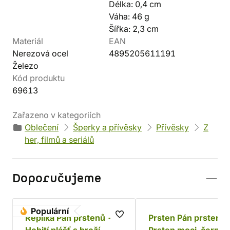
Délka: 0,4 cm
Váha: 46 g
Šířka: 2,3 cm
Materiál
EAN
Nerezová ocel
4895205611191
Železo
Kód produktu
69613
Zařazeno v kategoriích
Oblečení
Šperky a přívěsky
Přívěsky
Z
her, filmů a seriálů
Doporučujeme
Populární
Replika Pán prstenů -
Prsten Pán prstenů 