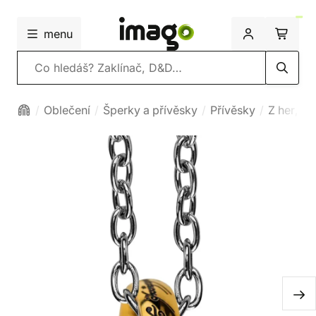
menu
Vyhledávání
Oblečení
Šperky a přívěsky
Přívěsky
Z her, fil