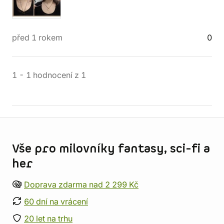
před 1 rokem
0
1
-
1
hodnocení
z
1
Informace o obchodu
Vše pro milovníky fantasy, sci-fi a
her
Doprava zdarma nad 2 299 Kč
60 dní na vrácení
20 let na trhu