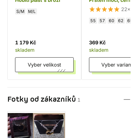
Hobití plášť s broží
Prsten moci, černý
(nerez)
22×
S/M
M/L
55
57
60
62
65
1 179 Kč
369 Kč
skladem
skladem
Vyber velikost
Vyber variantu
Fotky od zákazníků
1