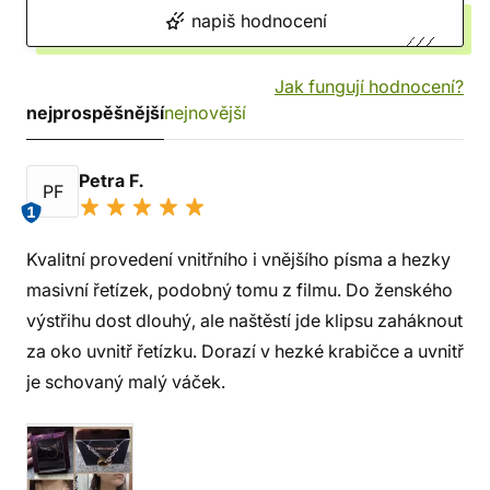
napiš hodnocení
Jak fungují hodnocení?
nejprospěšnější
nejnovější
Petra F.
PF
1
Kvalitní provedení vnitřního i vnějšího písma a hezky
masivní řetízek, podobný tomu z filmu. Do ženského
výstřihu dost dlouhý, ale naštěstí jde klipsu zaháknout
za oko uvnitř řetízku. Dorazí v hezké krabičce a uvnitř
je schovaný malý váček.