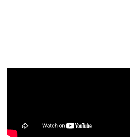
Detaily produktu
Svět
Výrobce
Pán prstenů
Cinereplicas
Kolekce
Parametry
Prsten moci
Výška: 2,3 cm