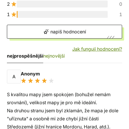
2
0
1
1
napiš hodnocení
Jak fungují hodnocení?
nejprospěšnější
nejnovější
Anonym
A
S kvalitou mapy jsem spokojen (bohužel nemám
srovnání), velikost mapy je pro mě ideální.
Na druhou stranu jsem byl zklamán, že mapa je dole
"uříznuta" a osobně mi zde chybí jižní části
Středozemě (jižní hranice Mordoru, Harad, atd.).