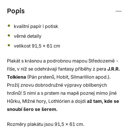
Popis
kvalitní papír i potisk
věrné detaily
velikost 91,5 x 61 cm
Plakát s krásnou a podrobnou mapou Středozemě -
říše, v níž se odehrávají fantasy příběhy z pera
J.R.R.
Tolkiena
(Pán prstenů, Hobit, Silmarillion apod.).
Prožíj znovu dobrodružné výpravy oblíbených
hrdinů! S nimi a s prstem na mapě poznej mimo jiné
Hůrku, Mlžné hory, Lothlórien a dojdi
až tam, kde se
snoubí šero se šerem.
Rozměry plakátu jsou 91,5 x 61 cm.