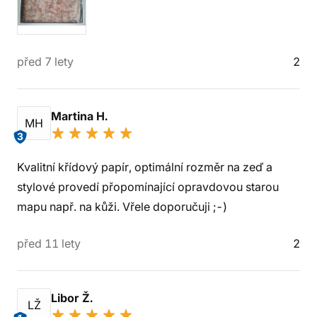
před 7 lety
2
Martina H.
MH
3
Kvalitní křídový papír, optimální rozměr na zeď a
stylové provedí přopomínající opravdovou starou
mapu např. na kůži. Vřele doporučuji ;-)
před 11 lety
2
Libor Ž.
LŽ