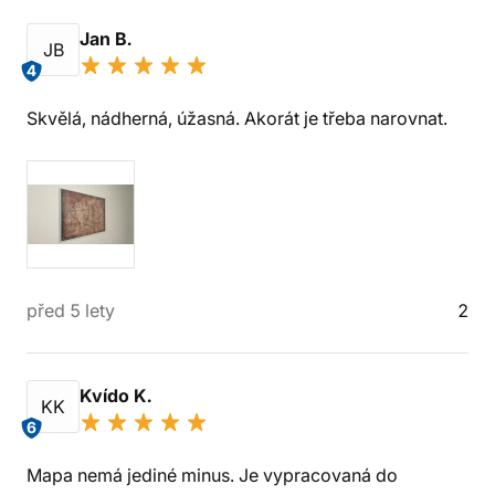
Jan B.
JB
4
Skvělá, nádherná, úžasná. Akorát je třeba narovnat.
před 5 lety
2
Kvído K.
KK
6
Mapa nemá jediné minus. Je vypracovaná do