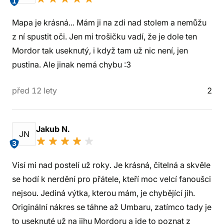
1
Mapa je krásná... Mám ji na zdi nad stolem a nemůžu
z ní spustit oči. Jen mi trošičku vadí, že je dole ten
Mordor tak useknutý, i když tam už nic není, jen
pustina. Ale jinak nemá chybu :3
před 12 lety
2
Jakub N.
JN
3
Visí mi nad postelí už roky. Je krásná, čitelná a skvěle
se hodí k nerdění pro přátele, kteří moc velcí fanoušci
nejsou. Jediná výtka, kterou mám, je chybějící jih.
Originální nákres se táhne až Umbaru, zatímco tady je
to useknuté už na jihu Mordoru a jde to poznat z