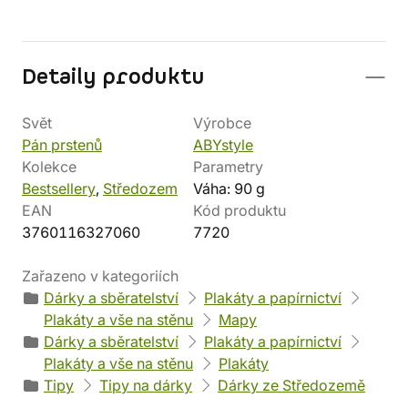
Detaily produktu
Svět
Výrobce
Pán prstenů
ABYstyle
Kolekce
Parametry
Bestsellery
,
Středozem
Váha: 90 g
EAN
Kód produktu
3760116327060
7720
Zařazeno v kategoriích
Dárky a sběratelství
Plakáty a papírnictví
Plakáty a vše na stěnu
Mapy
Dárky a sběratelství
Plakáty a papírnictví
Plakáty a vše na stěnu
Plakáty
Tipy
Tipy na dárky
Dárky ze Středozemě