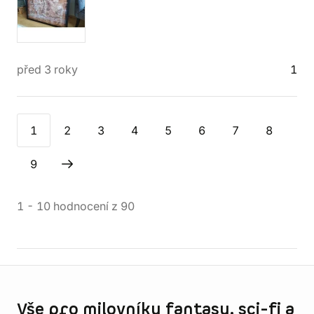
před 3 roky
1
1
2
3
4
5
6
7
8
9
1
-
10
hodnocení
z
90
Informace o obchodu
Vše pro milovníky fantasy, sci-fi a