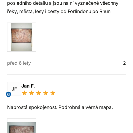
posledního detailu a jsou na ní vyznačené všechny
řeky, města, lesy i cesty od Forlindonu po Rhün
před 6 lety
2
Jan F.
JF
6
Naprostá spokojenost. Podrobná a věrná mapa.