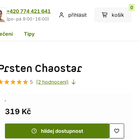
0
+420 774 421 641
přihlásit
košík
(po-pá 9:00-16:00)
ečení
Tipy
Prsten Chaostar
5
(2 hodnocení)
319 Kč
hlídej dostupnost