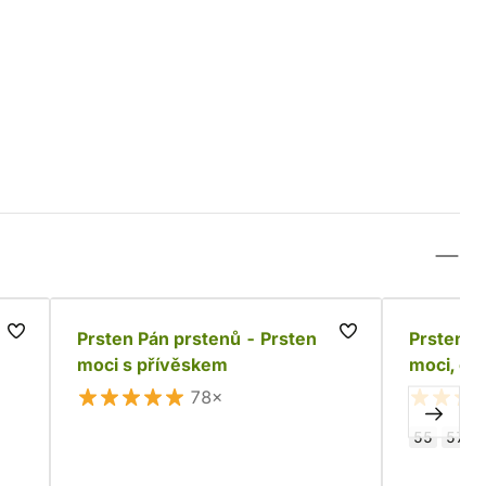
Prsten Pán prstenů - Prsten
Prsten P
moci s přívěskem
moci, če
78×
55
57