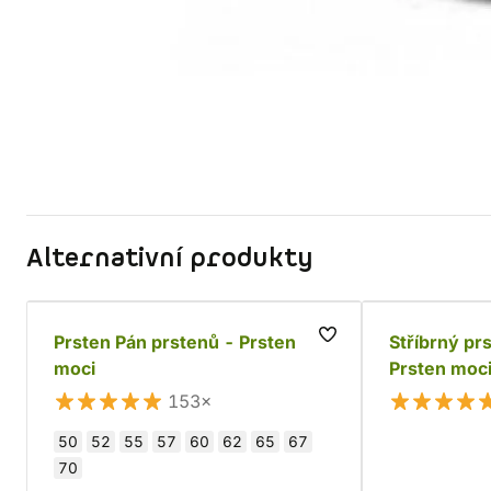
Alternativní produkty
Prsten Pán prstenů - Prsten
Stříbrný pr
moci
Prsten moci
153×
50
52
55
57
60
62
65
67
70