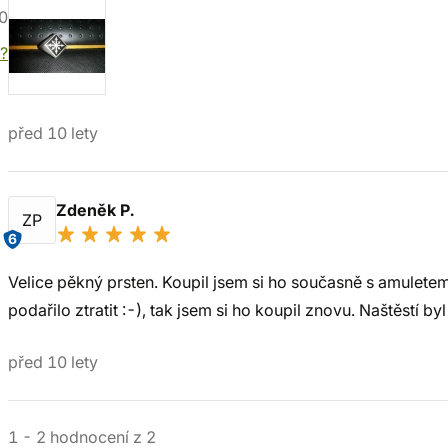
0
í?
před 10 lety
Zdeněk P.
ZP
6
Velice pěkný prsten. Koupil jsem si ho současně s amulete
podařilo ztratit :-), tak jsem si ho koupil znovu. Naštěstí by
před 10 lety
1
-
2
hodnocení
z
2