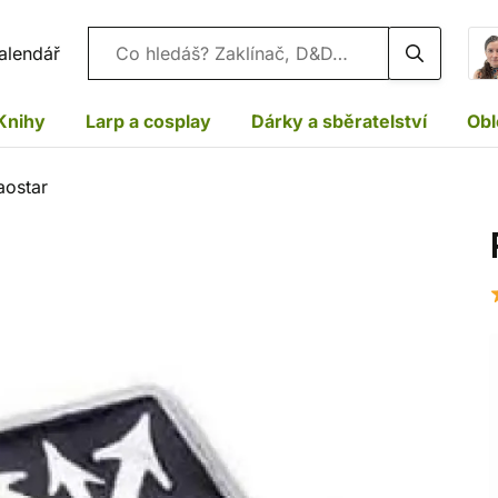
Vyhledávání
alendář
Knihy
Larp a cosplay
Dárky a sběratelství
Obl
aostar