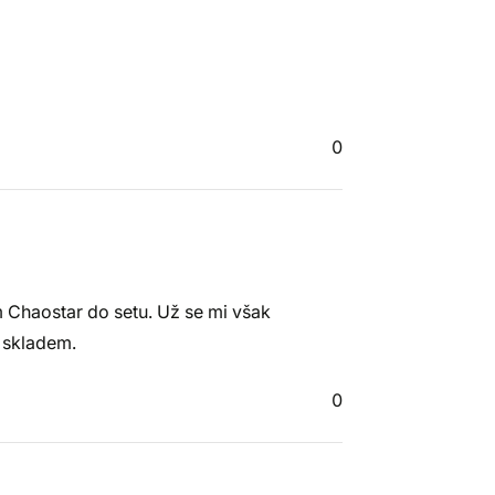
0
m Chaostar do setu. Už se mi však
l skladem.
0