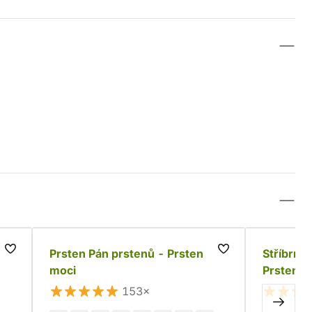
Prsten Pán prstenů - Prsten
Stříbrný
moci
Prsten m
153×