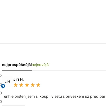
nejprospěšnější
nejnovější
2
Jiří H.
JH
0
3
0
Tenhle prsten jsem si koupil v setu s přívěskem už před pár
0