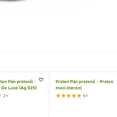
sten Pán prstenů -
Prsten Pán prstenů - Prsten
 De Luxe (Ag 925)
moci (nerez)
2×
6×