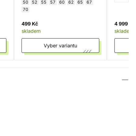
50
52
55
57
60
62
65
67
70
499 Kč
4 999 Kč
skladem
skladem
Vyber variantu