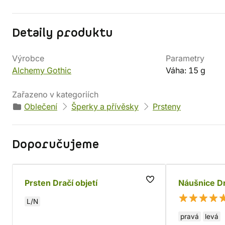
Detaily produktu
Výrobce
Parametry
Alchemy Gothic
Váha: 15 g
Zařazeno v kategoriích
Oblečení
Šperky a přívěsky
Prsteny
Doporučujeme
Prsten Dračí objetí
Náušnice D
L/N
pravá
levá