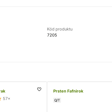
Kód produktu
7205
rak
Prsten Fafnirok
57×
Q/T