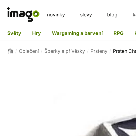
novinky
slevy
blog
k
Světy
Hry
Wargaming a barvení
RPG
Oblečení
Šperky a přívěsky
Prsteny
Prsten Ch