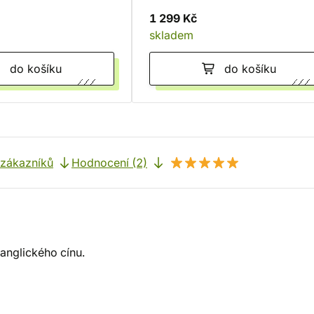
1 299 Kč
skladem
do košíku
do košíku
 zákazníků
Hodnocení (2)
anglického cínu.