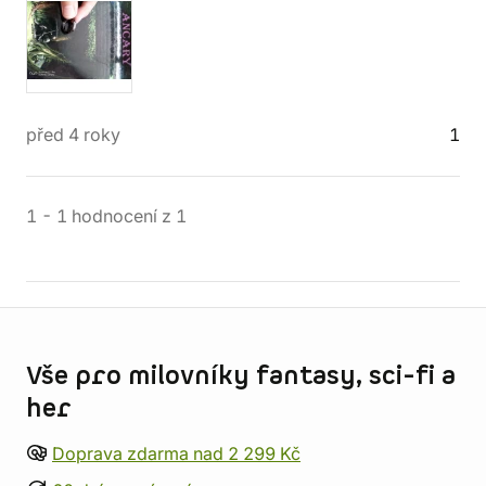
před 4 roky
1
1
-
1
hodnocení
z
1
Informace o obchodu
Vše pro milovníky fantasy, sci-fi a
her
Doprava zdarma nad 2 299 Kč