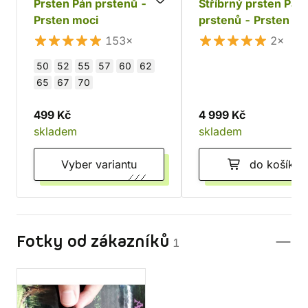
Prsten Pán prstenů -
Stříbrný prsten Pán
Prsten moci
prstenů - Prsten mo
De Luxe (Ag 925)
153×
2×
50
52
55
57
60
62
65
67
70
499 Kč
4 999 Kč
skladem
skladem
Vyber variantu
do košíku
Fotky od zákazníků
1