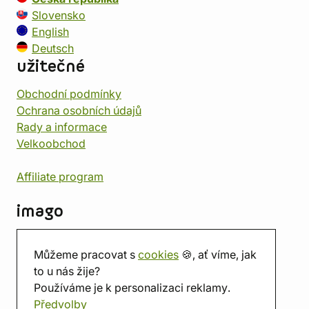
Slovensko
English
Deutsch
užitečné
Obchodní podmínky
Ochrana osobních údajů
Rady a informace
Velkoobchod
Affiliate program
imago
Kontakt
Můžeme pracovat s
cookies
🍪, ať víme, jak
Prodejna
to u nás žije?
Herna
Používáme je k personalizaci reklamy.
O nás
Předvolby
Hodnocení obchodu