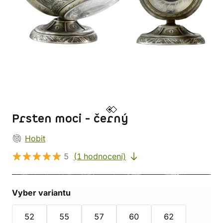
Prsten moci - černý
Hobit
5
(1 hodnocení)
Vyber variantu
52
55
57
60
62