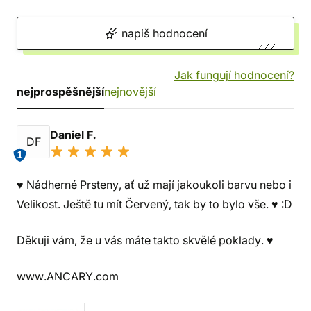
napiš hodnocení
Jak fungují hodnocení?
nejprospěšnější
nejnovější
Daniel F.
DF
1
♥ Nádherné Prsteny, ať už mají jakoukoli barvu nebo i
Velikost. Ještě tu mít Červený, tak by to bylo vše. ♥ :D
Děkuji vám, že u vás máte takto skvělé poklady. ♥
www.ANCARY.com