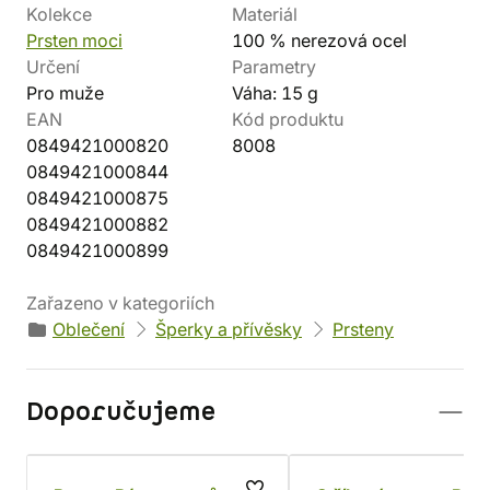
Kolekce
Materiál
Prsten moci
100 % nerezová ocel
Určení
Parametry
Pro muže
Váha: 15 g
EAN
Kód produktu
0849421000820
8008
0849421000844
0849421000875
0849421000882
0849421000899
Zařazeno v kategoriích
Oblečení
Šperky a přívěsky
Prsteny
Doporučujeme