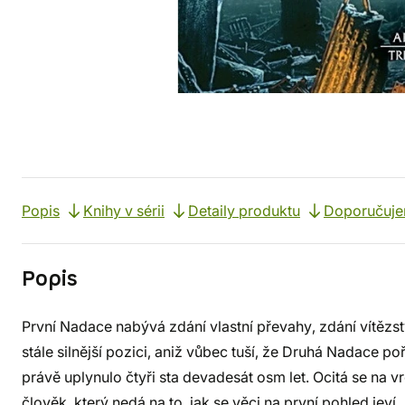
Popis
Knihy v sérii
Detaily produktu
Doporučuj
Popis
První Nadace nabývá zdání vlastní převahy, zdání vítězst
stále silnější pozici, aniž vůbec tuší, že Druhá Nadace p
právě uplynulo čtyři sta devadesát osm let. Ocitá se na v
člověk, který nedá na to, jak se věci na první pohled jeví