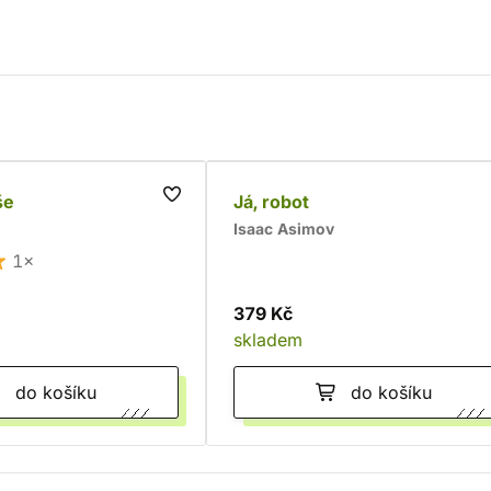
še
Já, robot
Isaac Asimov
1×
379 Kč
skladem
do košíku
do košíku