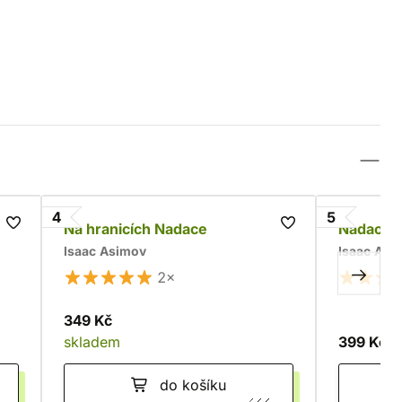
4
5
Na hranicích Nadace
Nadace 
Isaac Asimov
Isaac Asi
2×
349 Kč
skladem
399 Kč
do košíku