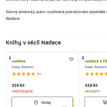
Slavný americký autor rozehrává pokračování ojedinělé s
Nadace.
Knihy v sérii Nadace
1
2
Nadace
Nadace a ří
Isaac Asimov
Isaac Asimov
3×
319 Kč
319 Kč
nedostupné
skladem
hlídej