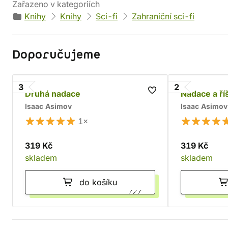
Zařazeno v kategoriích
Knihy
Knihy
Sci-fi
Zahraniční sci-fi
Doporučujeme
3
2
Druhá nadace
Nadace a ří
Isaac Asimov
Isaac Asimov
1×
319 Kč
319 Kč
skladem
skladem
do košíku