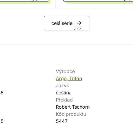
celá série
Výrobce
Argo, Triton
Jazyk
45
čeština
Překlad
Robert Tschorn
Kód produktu
45
5447