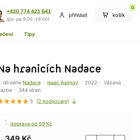
0
+420 774 421 641
přihlásit
košík
(po-pá 9:00-16:00)
ečení
Tipy
Na hranicích Nadace
. díl série
Nadace
Isaac Asimov
2022
Vázaná
vazba
344 stran
5
(2 hodnocení)
doprava od 59 Kč
349 Kč