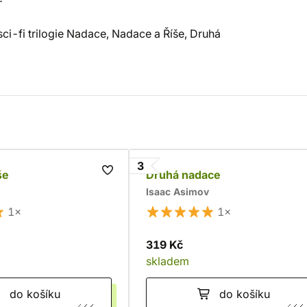
ci-fi trilogie Nadace, Nadace a Říše, Druhá
3
še
Druhá nadace
Isaac Asimov
1×
1×
319 Kč
skladem
do košíku
do košíku