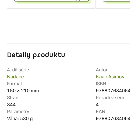
Detaily produktu
4. díl série
Autor
Nadace
Isaac Asimov
Formát
ISBN
150 x 210 mm
97880768406
Stran
Pořadí v sérii
344
4
Parametry
EAN
Váha: 530 g
97880768406