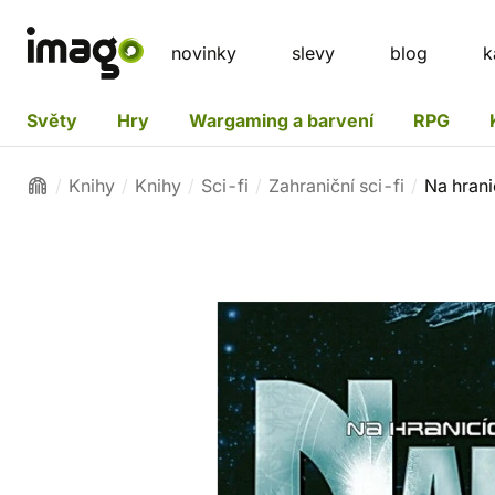
novinky
slevy
blog
k
Světy
Hry
Wargaming a barvení
RPG
Knihy
Knihy
Sci-fi
Zahraniční sci-fi
Na hran