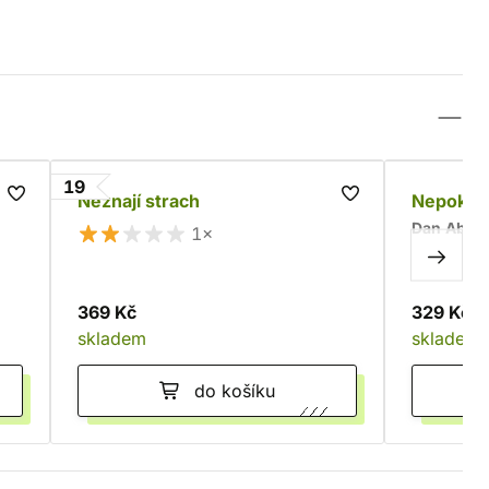
19
Neznají strach
Nepokoje
Dan Abnet
1×
369 Kč
329 Kč
skladem
skladem
do košíku