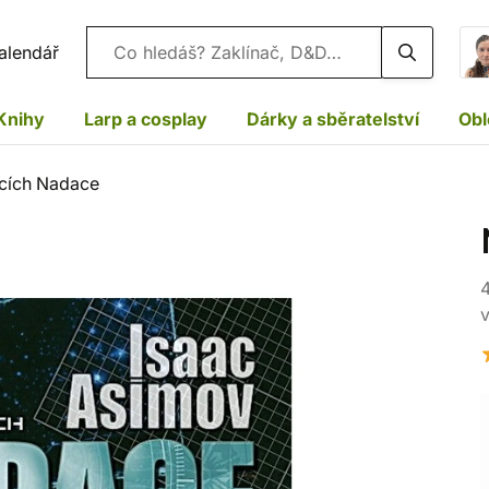
Vyhledávání
alendář
Knihy
Larp a cosplay
Dárky a sběratelství
Obl
icích Nadace
4