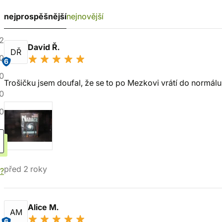
nejprospěšnější
nejnovější
2
David Ř.
DŘ
0
6
0
Trošičku jsem doufal, že se to po Mezkovi vrátí do normálu,
0
0
před 2 roky
í?
Alice M.
AM
6