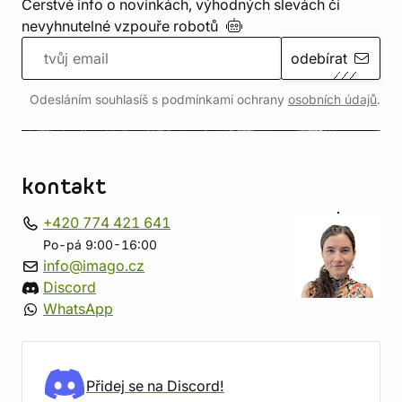
Čerstvé info o novinkách, výhodných slevách či
nevyhnutelné vzpouře
robotů
odebírat
Odesláním souhlasíš s podmínkami ochrany
osobních údajů
.
kontakt
+420 774 421 641
Po-pá 9:00-16:00
info@imago.cz
Discord
WhatsApp
Přidej se na Discord!