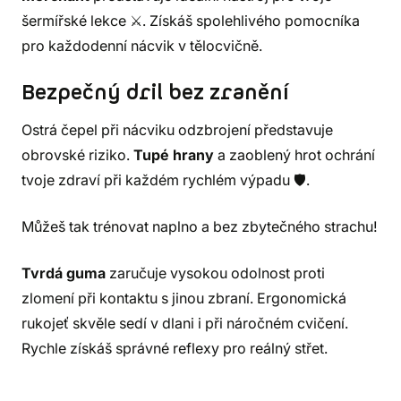
šermířské lekce ⚔️. Získáš spolehlivého pomocníka
pro každodenní nácvik v tělocvičně.
Bezpečný dril bez zranění
Ostrá čepel při nácviku odzbrojení představuje
obrovské riziko.
Tupé hrany
a zaoblený hrot ochrání
tvoje zdraví při každém rychlém výpadu 🛡️.
Můžeš tak trénovat naplno a bez zbytečného strachu!
Tvrdá guma
zaručuje vysokou odolnost proti
zlomení při kontaktu s jinou zbraní. Ergonomická
rukojeť skvěle sedí v dlani i při náročném cvičení.
Rychle získáš správné reflexy pro reálný střet.