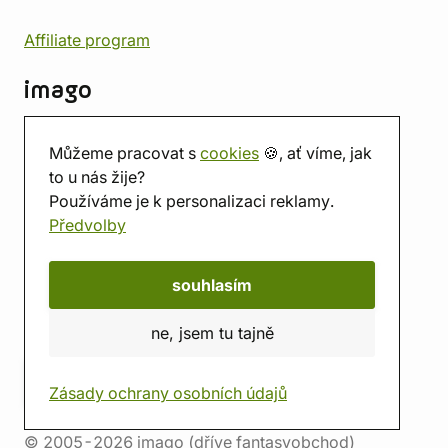
Affiliate program
imago
Kontakt
Můžeme pracovat s
cookies
🍪, ať víme, jak
Prodejna
to u nás žije?
Herna
Používáme je k personalizaci reklamy.
O nás
Předvolby
Hodnocení obchodu
Dárkové poukazy
Kalendář
souhlasím
imago.blog
ne, jsem tu tajně
Zásady ochrany osobních údajů
© 2005-2026 imago (dříve fantasyobchod)