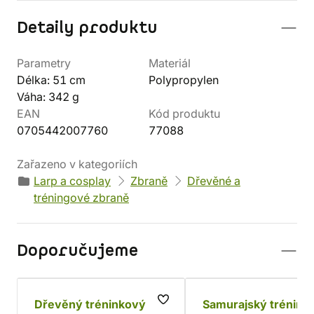
Detaily produktu
Parametry
Materiál
Délka: 51 cm
Polypropylen
Váha: 342 g
EAN
Kód produktu
0705442007760
77088
Zařazeno v kategoriích
Larp a cosplay
Zbraně
Dřevěné a
tréningové zbraně
Doporučujeme
Dřevěný tréninkový
Samurajský trénink