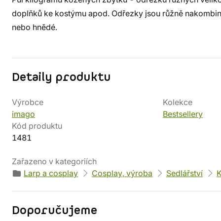
doplňků ke kostýmu apod. Odřezky jsou růžně nakombinov
nebo hnědé.
Detaily produktu
Výrobce
Kolekce
imago
Bestsellery
Kód produktu
1481
Zařazeno v kategoriích
Larp a cosplay
Cosplay, výroba
Sedlářství
K
Doporučujeme