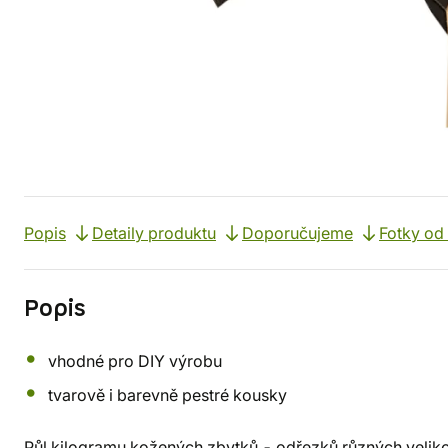
Popis
Detaily produktu
Doporučujeme
Fotky od
Popis
vhodné pro DIY výrobu
tvarově i barevně pestré kousky
Půl kilogramu kožených zbytků - odřezků různých velikost