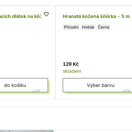
cích dlátek na kůži
Hranatá kožená šňůrka - 5 m
Přírodní
Hnědá
Černá
129 Kč
skladem
do košíku
Vyber barvu