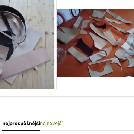
nejprospěšnější
nejnovější