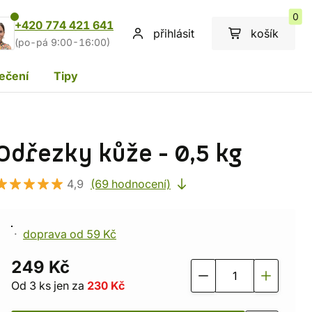
0
+420 774 421 641
přihlásit
košík
(po-pá 9:00-16:00)
ečení
Tipy
Odřezky kůže - 0,5 kg
4,9
(69 hodnocení)
doprava od 59 Kč
249 Kč
Od 3 ks jen za
230 Kč