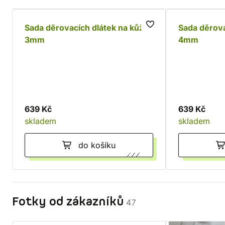
Sada děrovacích dlátek na kůži
Sada děrova
3mm
4mm
639 Kč
639 Kč
skladem
skladem
do košíku
Fotky od zákazníků
47