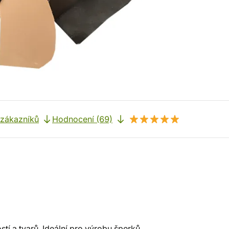
 zákazníků
Hodnocení (69)
í a tvarů. Ideální pro výrobu šperků,