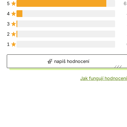
5
6
4
3
2
1
napiš hodnocení
Jak fungují hodnocen