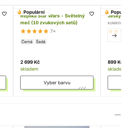
Populární
Populár
Replika Star Wars - Světelný
Jeskyně 
meč (10 zvukových setů)
kolektiv a
7×
Černá
Šedá
2 699 Kč
899 Kč
skladem
skladem
Vyber barvu