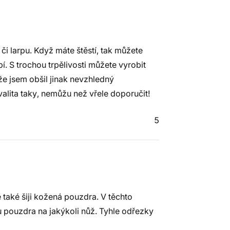
či larpu. Když máte štěstí, tak můžete
í. S trochou trpělivosti můžete vyrobit
 že jsem obšil jinak nevzhledný
valita taky, nemůžu než vřele doporučit!
5
také šiji kožená pouzdra. V těchto
 pouzdra na jakýkoli nůž. Tyhle odřezky