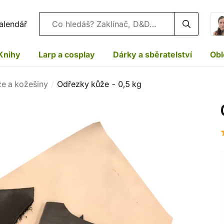
Vyhledávání
alendář
Knihy
Larp a cosplay
Dárky a sběratelství
Obl
e a kožešiny
Odřezky kůže - 0,5 kg