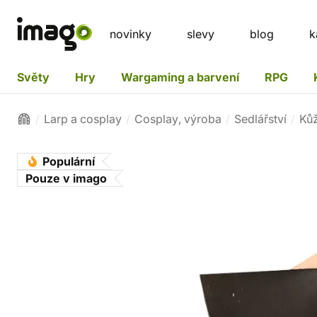
novinky
slevy
blog
k
Světy
Hry
Wargaming a barvení
RPG
Larp a cosplay
Cosplay, výroba
Sedlářství
Kůž
Populární
Pouze v imago