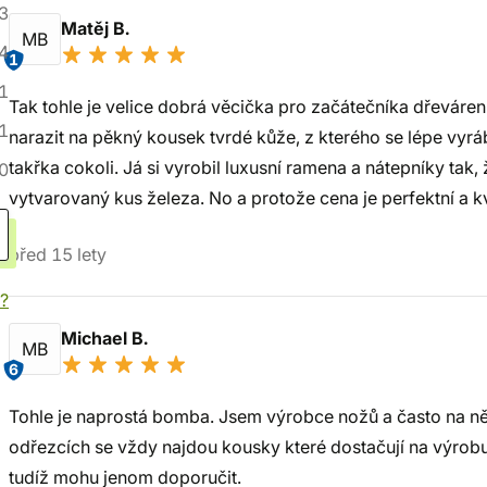
3
Matěj B.
MB
4
1
1
Tak tohle je velice dobrá věcička pro začátečníka dřeváren 
1
narazit na pěkný kousek tvrdé kůže, z kterého se lépe vyráb
takřka cokoli. Já si vyrobil luxusní ramena a nátepníky tak,
0
vytvarovaný kus železa. No a protože cena je perfektní a k
před 15 lety
í?
Michael B.
MB
6
Tohle je naprostá bomba. Jsem výrobce nožů a často na ně 
odřezcích se vždy najdou kousky které dostačují na výrobu
tudíž mohu jenom doporučit.