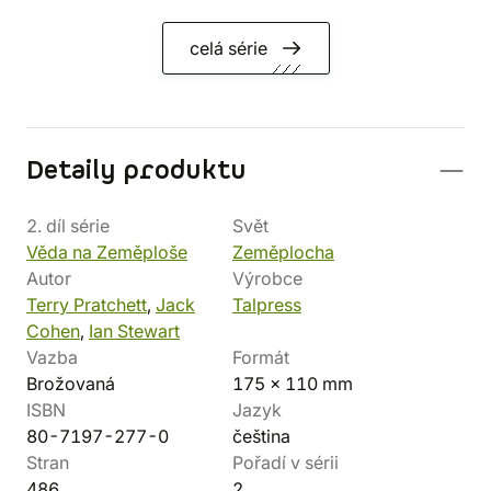
celá série
Detaily produktu
2. díl série
Svět
Věda na Zeměploše
Zeměplocha
Autor
Výrobce
Terry Pratchett
,
Jack
Talpress
Cohen
,
Ian Stewart
Vazba
Formát
Brožovaná
175 x 110 mm
ISBN
Jazyk
80-7197-277-0
čeština
Stran
Pořadí v sérii
486
2