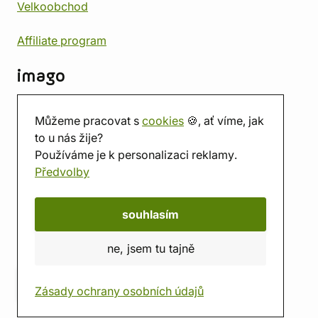
Velkoobchod
Affiliate program
imago
Kontakt
Můžeme pracovat s
cookies
🍪, ať víme, jak
Prodejna
to u nás žije?
Herna
Používáme je k personalizaci reklamy.
O nás
Předvolby
Hodnocení obchodu
Dárkové poukazy
Kalendář
souhlasím
imago.blog
ne, jsem tu tajně
Zásady ochrany osobních údajů