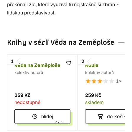
překonali zlo, které využívá tu nejstrašnější zbraň -
lidskou představivost.
Knihy v sérii Věda na Zeměploše
1
2
Věda na Zeměploše
Koule
kolektiv autorů
kolektiv autorů
1×
259 Kč
259 Kč
nedostupné
skladem
hlídej
do košíku