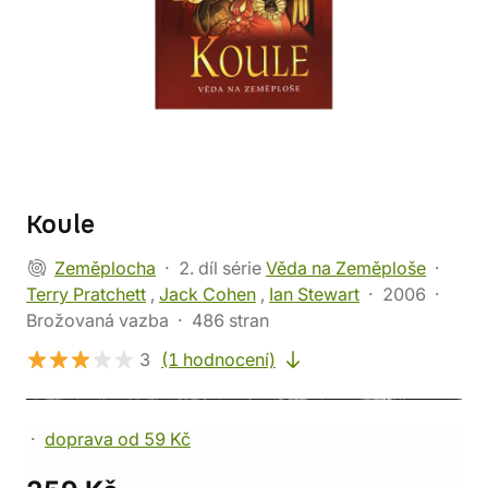
Koule
Zeměplocha
2. díl série
Věda na Zeměploše
Terry Pratchett
,
Jack Cohen
,
Ian Stewart
2006
Brožovaná vazba
486 stran
3
(1 hodnocení)
doprava od 59 Kč