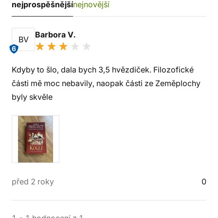
nejprospěšnější
nejnovější
Barbora V.
BV
6
Kdyby to šlo, dala bych 3,5 hvězdiček. Filozofické
části mě moc nebavily, naopak části ze Zeměplochy
byly skvěle
před 2 roky
0