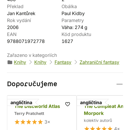
Překlad
Obálka
Jan Kantůrek
Paul Kidby
Rok vydání
Parametry
2006
Váha: 274 g
EAN
Kód produktu
9788071972778
1627
Zařazeno v kategoriích
Knihy
Knihy
Fantasy
Zahraniční fantasy
Doporučujeme
angličtina
angličtina
The Discworld Atlas
The Compleat Ankh
Morpork
Terry Pratchett
kolektiv autorů
3×
4×