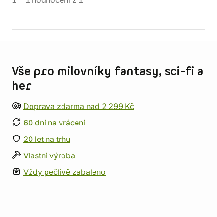
1
-
1
hodnocení
z
1
Informace o obchodu
Vše pro milovníky fantasy, sci-fi a
her
Doprava zdarma nad 2 299 Kč
60 dní na vrácení
20 let na trhu
Vlastní výroba
Vždy pečlivě zabaleno