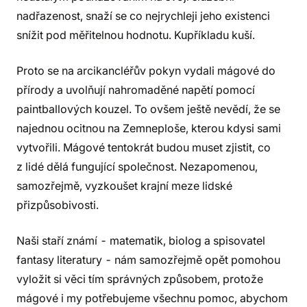
nadřazenost, snaží se co nejrychleji jeho existenci
snížit pod měřitelnou hodnotu. Kupříkladu kuší.
Proto se na arcikancléřův pokyn vydali mágové do
přírody a uvolňují nahromaděné napětí pomocí
paintballových kouzel. To ovšem ještě nevědí, že se
najednou ocitnou na Zemneploše, kterou kdysi sami
vytvořili. Mágové tentokrát budou muset zjistit, co
z lidé dělá fungující společnost. Nezapomenou,
samozřejmě, vyzkoušet krajní meze lidské
přizpůsobivosti.
Naši staří známí - matematik, biolog a spisovatel
fantasy literatury - nám samozřejmě opět pomohou
vyložit si věci tím správných způsobem, protože
mágové i my potřebujeme všechnu pomoc, abychom