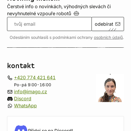
Čerstvé info o novinkách, výhodných slevách či
nevyhnutelné vzpouře
robotů
odebírat
Odesláním souhlasíš s podmínkami ochrany
osobních údajů
.
kontakt
+420 774 421 641
Po-pá 9:00-16:00
info@imago.cz
Discord
WhatsApp
Přidej se na Discord!