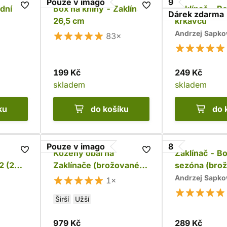
Pouze v imago
9
ední
Box na knihy - Zaklínač
Zaklínač - R
Dárek zdarma
26,5 cm
krkavců
Andrzej Sapko
83×
199 Kč
249 Kč
skladem
skladem
ku
do košíku
do 
Pouze v imago
8
Kožený obal na
Zaklínač - B
2 (2
Zaklínače (brožované
sezóna (bro
vydání)
Andrzej Sapko
1×
Širší
Užší
979 Kč
289 Kč