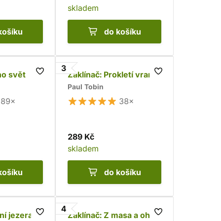
skladem
košíku
do košíku
3
ho svět
Zaklínač: Prokletí vran
Paul Tobin
89×
38×
289 Kč
skladem
košíku
do košíku
4
ní jezera
Zaklínač: Z masa a ohně