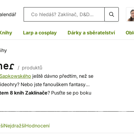
Vyhledávání
alendář
Knihy
Larp a cosplay
Dárky a sběratelství
Obl
ihy
cher
/ produktů
 Sapkowského
ještě dávno předtím, než se
 videohry? Nebo jste fanouškem fantasy
em 8 knih Zaklínače
? Pusťte se po boku
stry a řešení sporů mezi staršími rasami
y
namluvené Martinem Fingerem.
ší
Nejdražší
Hodnocení