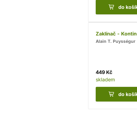
do koší
Zaklínač - Konti
Alain T. Puysségur
449 Kč
skladem
do koší