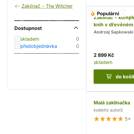
Zaklínač - The Witcher
Populární
Zaklínač - kompl
knih v dřevěném
Dostupnost
Chrám
Andrzej Sapkowski
skladem
0
předobjednávka
0
2 899 Kč
skladem
do koší
Malá zaklínačka
kolektiv autorů
5×