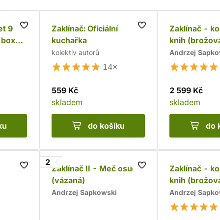
et 9
Zaklínač: Oficiální
Zaklínač - k
 boxu
kuchařka
knih (brožov
kolektiv autorů
Andrzej Sapko
14×
559 Kč
2 599 Kč
skladem
skladem
ku
do košíku
do 
2
Zaklínač II - Meč osudu
Zaklínač - k
(vázaná)
knih (brožov
Andrzej Sapkowski
Andrzej Sapko