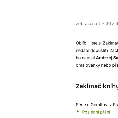
zobrazeno
1
-
36
z
6
Oblíbili jste si Zaklí
nedáte dopustit? Zač
ho napsal
Andrzej S
omalovánky nebo pře
Zaklínač knih
Série o Geraltovi z R
Poslední přání