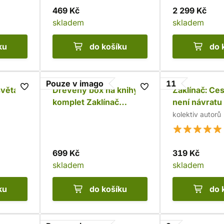
469 Kč
2 299 Kč
skladem
skladem
ku
do košíku
do 
Pouze v imago
11
věta /
Dřevěný box na knihy -
Zaklínač: Ces
komplet Zaklínač
není návratu
brožovaný (9 knih) -
(limitovaná o
kolektiv autorů
Nápis
699 Kč
319 Kč
skladem
skladem
ku
do košíku
do 