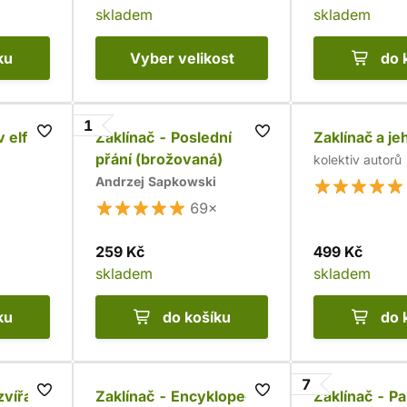
skladem
skladem
ku
Vyber
velikost
do 
1
v elfů
Zaklínač - Poslední
Zaklínač a je
přání (brožovaná)
kolektiv autorů
Andrzej Sapkowski
69×
259 Kč
499 Kč
skladem
skladem
ku
do košíku
do 
7
zvířata
Zaklínač - Encyklopedie
Zaklínač - Pa