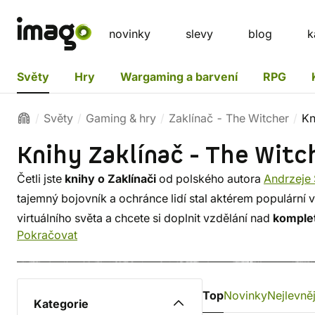
novinky
slevy
blog
k
Světy
Hry
Wargaming a barvení
RPG
Světy
Gaming & hry
Zaklínač - The Witcher
Kn
Knihy Zaklínač - The Wit
Četli jste
knihy o Zaklínači
od polského autora
Andrzeje
tajemný bojovník a ochránce lidí stal aktérem populární
virtuálního světa a chcete si doplnit vzdělání nad
komplet
Pokračovat
Geralta z Rivie
na stránkách oblíbené ságy do boje s mon
a lidmi. Na cestách i doma jistě oceníte i
mp3 audioknih
Top
Novinky
Nejlevněj
Kategorie