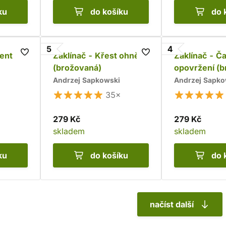
ku
do košíku
do 
5
4
nent
Zaklínač - Křest ohněm
Zaklínač - Č
(brožovaná)
opovržení (b
Andrzej Sapkowski
Andrzej Sapko
35×
279 Kč
279 Kč
skladem
skladem
ku
do košíku
do 
načíst další