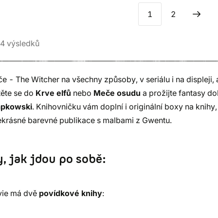
1
2
4
výsledků
nače - The Witcher na všechny způsoby, v seriálu i na displeji, 
těte se do
Krve elfů
nebo
Meče osudu
a prožijte fantasy do
apkowski
. Knihovničku vám doplní i originální boxy na knihy,
krásné barevné publikace s malbami z Gwentu.
y, jak jdou po sobě:
ivie má dvě
povídkové knihy
: