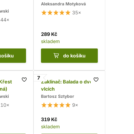
Aleksandra Motyková
wski
35×
44×
289 Kč
skladem
košíku
do košíku
7
 Křest
Zaklínač: Balada o dvou
ná)
vlcích
wski
Bartosz Sztybor
10×
9×
319 Kč
skladem