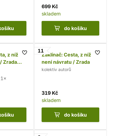
699 Kč
skladem
košíku
do košíku
11
ta, z níž
Zaklínač: Cesta, z níž
 / Zrada
není návratu / Zrada
bálka)
kolektiv autorů
1×
319 Kč
skladem
košíku
do košíku