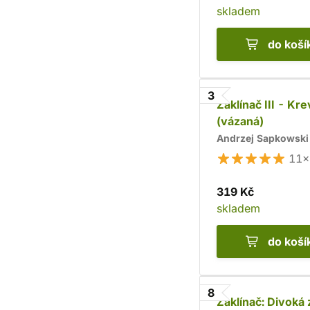
skladem
do koší
3
Zaklínač III - Kre
(vázaná)
Andrzej Sapkowski
11×
319 Kč
skladem
do koší
8
Zaklínač: Divoká 