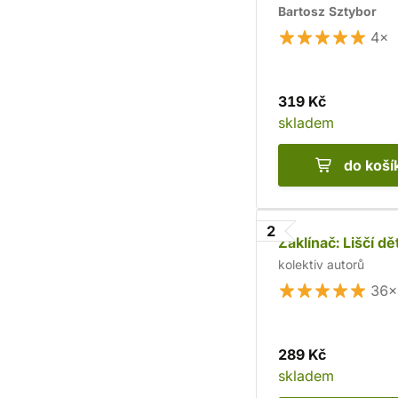
Bartosz Sztybor
4×
319 Kč
skladem
do koší
2
Zaklínač: Liščí dět
kolektiv autorů
36×
289 Kč
skladem