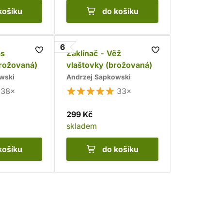
košíku
do košíku
6
as
Zaklínač - Věž
rožovaná)
vlaštovky (brožovaná)
wski
Andrzej Sapkowski
38×
33×
299 Kč
skladem
košíku
do košíku