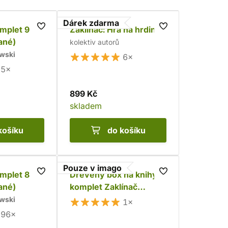
Dárek zdarma
omplet 9
Zaklínač: Hra na hrdiny
ané)
kolektiv autorů
wski
6×
5×
899 Kč
skladem
košíku
do košíku
Pouze v imago
omplet 8
Dřevěný box na knihy -
ané)
komplet Zaklínač
brožovaný (9 knih) -
wski
1×
Chrám
96×