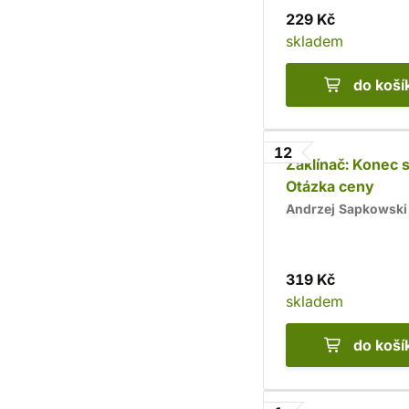
229 Kč
skladem
do koší
12
Zaklínač: Konec s
Otázka ceny
Andrzej Sapkowski
319 Kč
skladem
do koší