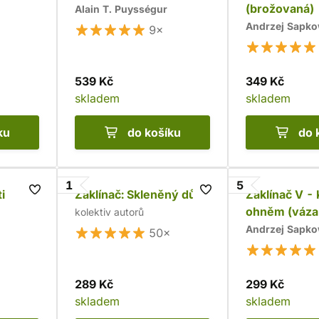
(brožovaná)
Alain T. Puysségur
Andrzej Sapko
9×
539 Kč
349 Kč
skladem
skladem
ku
do košíku
do 
1
5
i
Zaklínač: Skleněný dům
Zaklínač V -
ohněm (váza
kolektiv autorů
Andrzej Sapko
50×
289 Kč
299 Kč
skladem
skladem