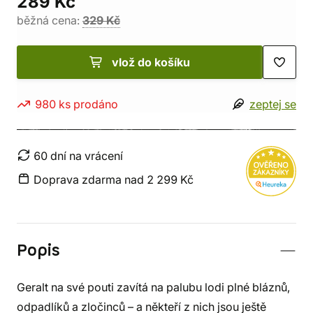
289 Kč
běžná cena:
329 Kč
vlož do košíku
980 ks prodáno
zeptej se
60 dní na vrácení
Doprava zdarma nad 2 299 Kč
Popis
Geralt na své pouti zavítá na palubu lodi plné bláznů,
odpadlíků a zločinců – a někteří z nich jsou ještě