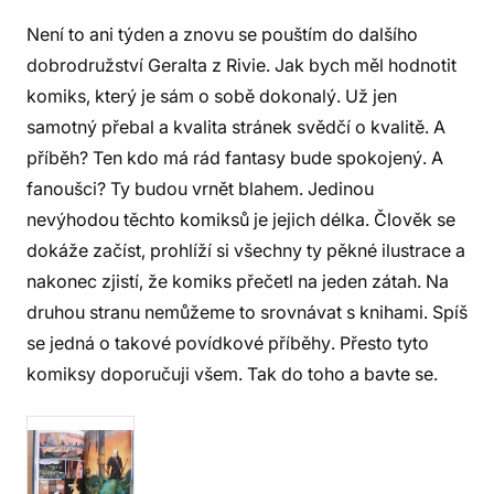
Není to ani týden a znovu se pouštím do dalšího
dobrodružství Geralta z Rivie. Jak bych měl hodnotit
komiks, který je sám o sobě dokonalý. Už jen
samotný přebal a kvalita stránek svědčí o kvalitě. A
příběh? Ten kdo má rád fantasy bude spokojený. A
fanoušci? Ty budou vrnět blahem. Jedinou
nevýhodou těchto komiksů je jejich délka. Člověk se
dokáže začíst, prohlíží si všechny ty pěkné ilustrace a
nakonec zjistí, že komiks přečetl na jeden zátah. Na
druhou stranu nemůžeme to srovnávat s knihami. Spíš
se jedná o takové povídkové příběhy. Přesto tyto
komiksy doporučuji všem. Tak do toho a bavte se.