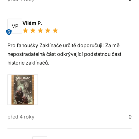
Vilém P.
VP
6
Pro fanoušky Zaklínače určitě doporučuji! Za mě
nepostradatelná část odkrývající podstatnou část
historie zaklínačů.
před 4 roky
0