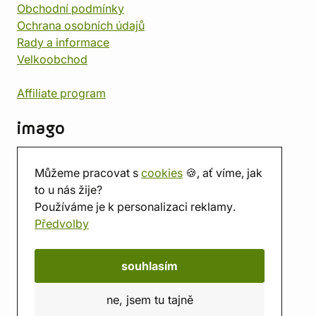
Obchodní podmínky
Ochrana osobních údajů
Rady a informace
Velkoobchod
Affiliate program
imago
Kontakt
Můžeme pracovat s
cookies
🍪, ať víme, jak
Prodejna
to u nás žije?
Herna
Používáme je k personalizaci reklamy.
O nás
Předvolby
Hodnocení obchodu
Dárkové poukazy
Kalendář
souhlasím
imago.blog
ne, jsem tu tajně