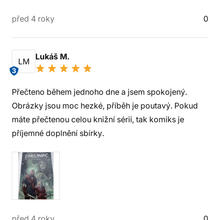
před 4 roky
0
Lukáš M.
LM
3
Přečteno během jednoho dne a jsem spokojený.
Obrázky jsou moc hezké, příběh je poutavý. Pokud
máte přečtenou celou knižní sérii, tak komiks je
příjemné doplnění sbírky.
před 4 roky
0