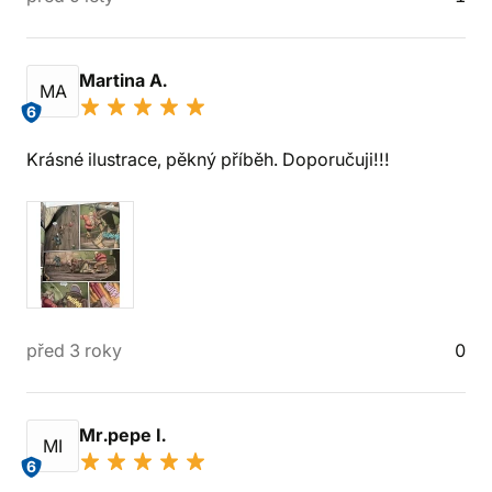
Martina A.
MA
6
Krásné ilustrace, pěkný příběh. Doporučuji!!!
před 3 roky
0
Mr.pepe I.
MI
6