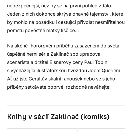
nebezpečnější, než by se na první pohled zdálo.
Jeden z nich dokonce skrývá ohavné tajemství, které
by mohlo na posádku i cestující přivolat nesmiřitelnou
pomstu pověstné matky liščice…
Na akčně-hororovém příběhu zasazeném do světa
úspěšné herní série Zaklínač spolupracoval
scenárista a držitel Eisnerovy ceny Paul Tobin
s vycházející ilustrátorskou hvězdou Joem Queriem.
Ať už jste Geraltův skalní fanoušek nebo se s jeho
příběhy setkáváte poprvé, rozhodně neváhejte!
Knihy v sérii Zaklínač (komiks)