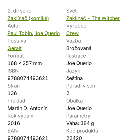
2. díl série
Svět
Zaklínač (komiks)
Zaklínač - The Witcher
Autor
Výrobce
Paul Tobin
,
Joe Querio
Crew
Postava
Vazba
Geralt
Brožovaná
Formát
Ilustrace
168 x 257 mm
Joe Querio
ISBN
Jazyk
9788074493621
čeština
Stran
Pořadí v sérii
136
2
Překlad
Obálka
Martin D. Antonín
Joe Querio
Rok vydání
Parametry
2016
Váha: 384 g
EAN
Kód produktu
9788074493621
22420