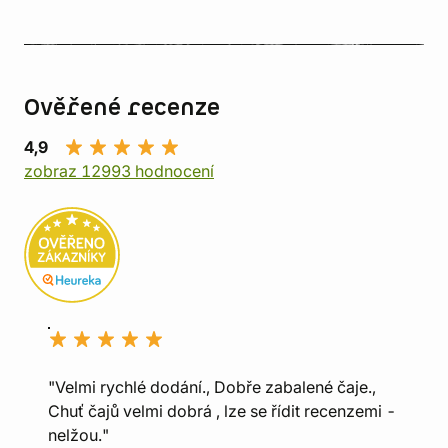
Ověřené recenze
4,9
zobraz 12993 hodnocení
"Velmi rychlé dodání., Dobře zabalené čaje.,
Chuť čajů velmi dobrá , lze se řídit recenzemi -
nelžou."