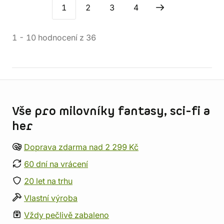
1
2
3
4
1
-
10
hodnocení
z
36
Informace o obchodu
Vše pro milovníky fantasy, sci-fi a
her
Doprava zdarma nad 2 299 Kč
60 dní na vrácení
20 let na trhu
Vlastní výroba
Vždy pečlivě zabaleno