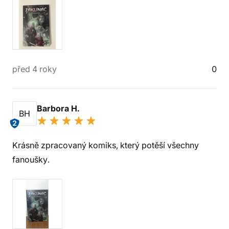
před 4 roky
0
Barbora H.
BH
2
Krásně zpracovaný komiks, který potěší všechny
fanoušky.