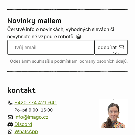
Novinky mailem
Čerstvé info o novinkách, výhodných slevách či
nevyhnutelné vzpouře
robotů
odebírat
Odesláním souhlasíš s podmínkami ochrany
osobních údajů
.
kontakt
+420 774 421 641
Po-pá 9:00-16:00
info@imago.cz
Discord
WhatsApp