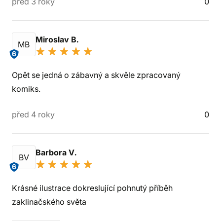
před 3 roky
0
Miroslav B.
MB
6
Opět se jedná o zábavný a skvěle zpracovaný
komiks.
před 4 roky
0
Barbora V.
BV
6
Krásné ilustrace dokreslující pohnutý příběh
zaklinačského světa