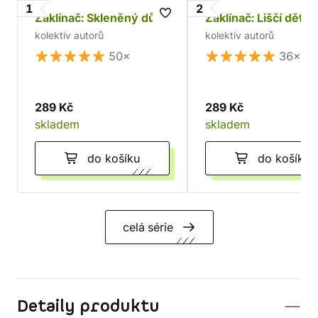
1
2
Zaklínač: Skleněný dům
Zaklínač: Liščí děti
kolektiv autorů
kolektiv autorů
50×
36×
289 Kč
289 Kč
skladem
skladem
do košíku
do košíku
celá série
Detaily produktu