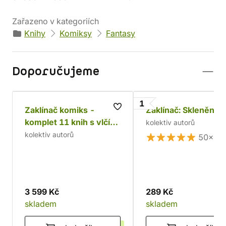
Zařazeno v kategoriích
Knihy
Komiksy
Fantasy
Doporučujeme
1
Zaklínač komiks -
Zaklínač: Skleněný
komplet 11 knih s vlčím
kolektiv autorů
amuletem
kolektiv autorů
50×
3 599 Kč
289 Kč
skladem
skladem