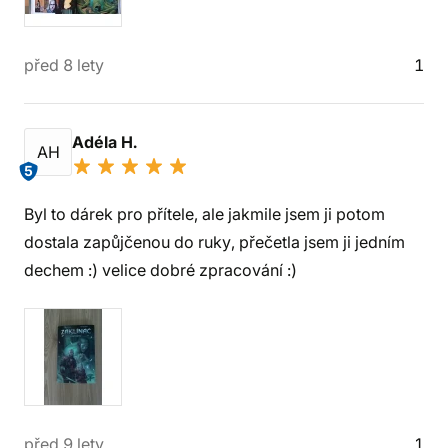
před 8 lety
1
Adéla H.
AH
5
Byl to dárek pro přítele, ale jakmile jsem ji potom
dostala zapůjčenou do ruky, přečetla jsem ji jedním
dechem :) velice dobré zpracování :)
před 9 lety
1