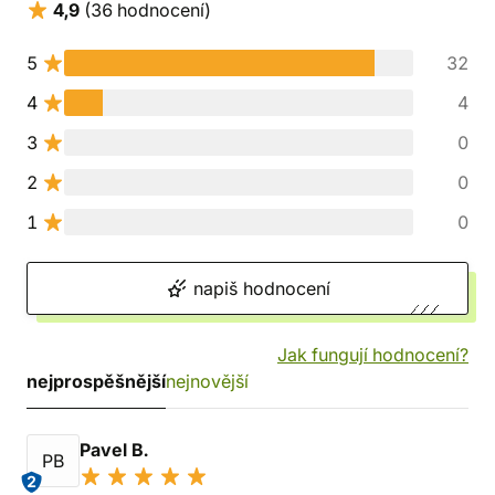
4,9
(36 hodnocení)
5
32
4
4
3
0
2
0
1
0
napiš hodnocení
Jak fungují hodnocení?
nejprospěšnější
nejnovější
Pavel B.
PB
2