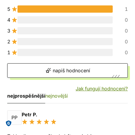
5
1
4
0
3
0
2
0
1
0
napiš hodnocení
Jak fungují hodnocení?
nejprospěšnější
nejnovější
Petr P.
PP
6