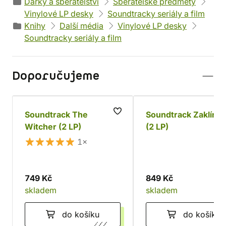
Dárky a sběratelství
Sběratelské předměty
Vinylové LP desky
Soundtracky seriály a film
Knihy
Další média
Vinylové LP desky
Soundtracky seriály a film
Doporučujeme
Soundtrack The
Soundtrack Zaklínač
Witcher (2 LP)
(2 LP)
1×
749 Kč
849 Kč
skladem
skladem
do košíku
do košíku