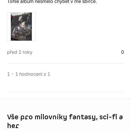
Tohle album nesmělo chybět v mé sbírce.
před 2 roky
0
1
-
1
hodnocení
z
1
Informace o obchodu
Vše pro milovníky fantasy, sci-fi a
her