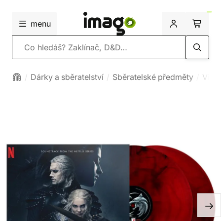
menu
Vyhledávání
Dárky a sběratelství
Sběratelské předměty
Viny