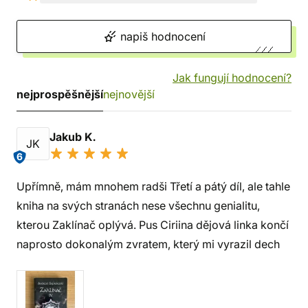
napiš hodnocení
Jak fungují hodnocení?
nejprospěšnější
nejnovější
Jakub K.
JK
6
Upřímně, mám mnohem radši Třetí a pátý díl, ale tahle
kniha na svých stranách nese všechnu genialitu,
kterou Zaklínač oplývá. Pus Ciriina dějová linka končí
naprosto dokonalým zvratem, který mi vyrazil dech