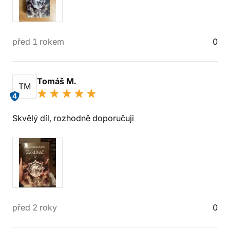
před 1 rokem
0
Tomáš M.
TM
4
Skvělý díl, rozhodně doporučuji
před 2 roky
0