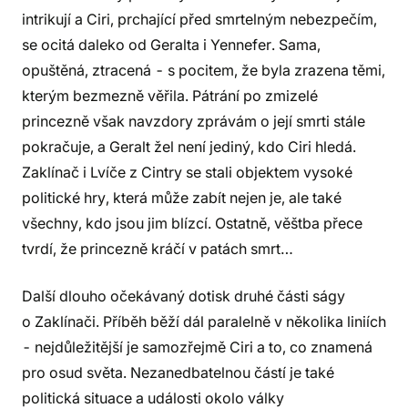
intrikují a Ciri, prchající před smrtelným nebezpečím,
se ocitá daleko od Geralta i Yennefer. Sama,
opuštěná, ztracená - s pocitem, že byla zrazena těmi,
kterým bezmezně věřila. Pátrání po zmizelé
princezně však navzdory zprávám o její smrti stále
pokračuje, a Geralt žel není jediný, kdo Ciri hledá.
Zaklínač i Lvíče z Cintry se stali objektem vysoké
politické hry, která může zabít nejen je, ale také
všechny, kdo jsou jim blízcí. Ostatně, věštba přece
tvrdí, že princezně kráčí v patách smrt…
Další dlouho očekávaný dotisk druhé části ságy
o Zaklínači. Příběh běží dál paralelně v několika liniích
- nejdůležitější je samozřejmě Ciri a to, co znamená
pro osud světa. Nezanedbatelnou částí je také
politická situace a události okolo války