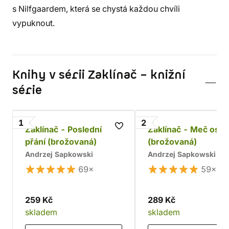
s Nilfgaardem, která se chystá každou chvíli
vypuknout.
Knihy v sérii Zaklínač – knižní
série
1
2
Zaklínač - Poslední
Zaklínač - Meč osu
přání (brožovaná)
(brožovaná)
Andrzej Sapkowski
Andrzej Sapkowski
69×
59×
259 Kč
289 Kč
skladem
skladem