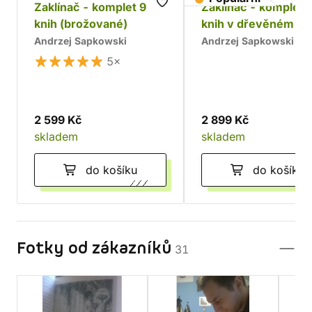
Zaklínač - komplet 9
Zaklínač - komplet 
knih (brožované)
knih v dřevěném bo
Chrám
Andrzej Sapkowski
Andrzej Sapkowski
5×
2 599 Kč
2 899 Kč
skladem
skladem
do košíku
do košíku
Fotky od zákazníků
31