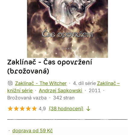
Zaklínač - Čas opovržení
(brožovaná)
Zaklínač - The Witcher
4. díl série
Zaklínač –
knižní série
Andrzej Sapkowski
2011
Brožovaná vazba
342 stran
4,9
(38 hodnocení)
doprava od 59 Kč