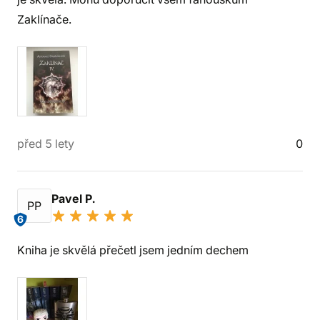
Zaklínače.
před 5 lety
0
Pavel P.
PP
6
Kniha je skvělá přečetl jsem jedním dechem