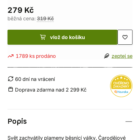
279 Kč
běžná cena:
319 Kč
vlož do košíku
1789 ks prodáno
zeptej se
60 dní na vrácení
Doprava zdarma nad 2 299 Kč
Popis
Svět zachvátily plameny běsnící války. Čarodějové