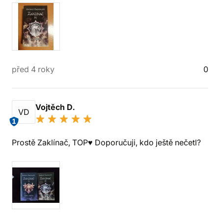
před 4 roky
0
Vojtěch D.
VD
1
Prostě Zaklínač, TOP♥️ Doporučuji, kdo ještě nečetl?