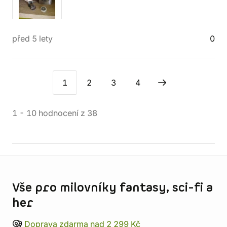
před 5 lety
0
1
2
3
4
1
-
10
hodnocení
z
38
Informace o obchodu
Vše pro milovníky fantasy, sci-fi a
her
Doprava zdarma nad 2 299 Kč