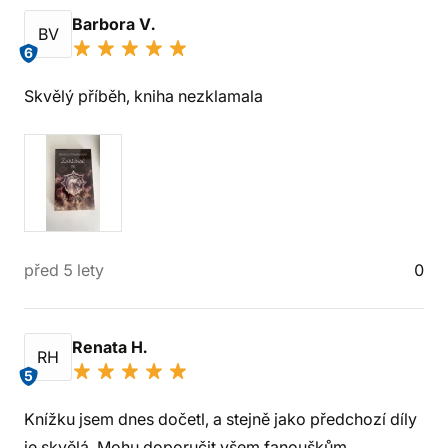
Barbora V.
BV
6
Skvělý příběh, kniha nezklamala
před 5 lety
0
Renata H.
RH
5
Knížku jsem dnes dočetl, a stejně jako předchozí díly
je skvělá. Mohu doporučit všem fanouškům