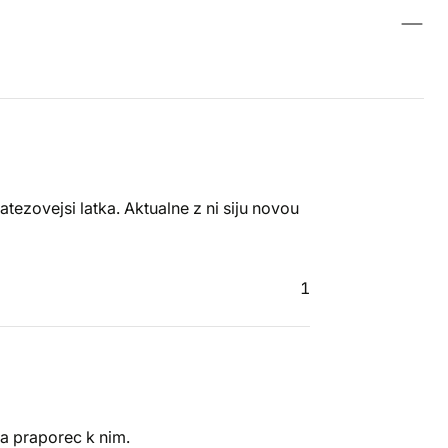
tezovejsi latka. Aktualne z ni siju novou
1
e a praporec k nim.