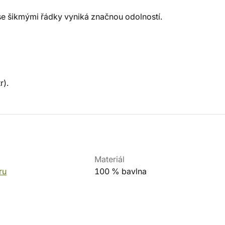
se šikmými řádky vyniká značnou odolností.
r).
Materiál
ru
100 % bavlna