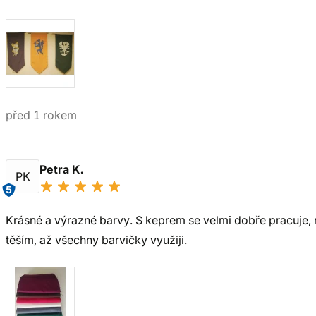
před 1 rokem
Petra K.
PK
5
Krásné a výrazné barvy. S keprem se velmi dobře pracuje, 
těším, až všechny barvičky využiji.