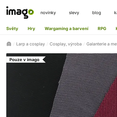
novinky
slevy
blog
k
Světy
Hry
Wargaming a barvení
RPG
Larp a cosplay
Cosplay, výroba
Galanterie a me
Pouze v imago