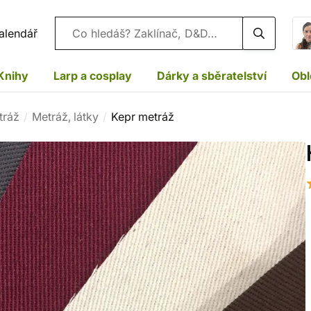
Vyhledávání
alendář
Knihy
Larp a cosplay
Dárky a sběratelství
Obl
tráž
Metráž, látky
Kepr metráž