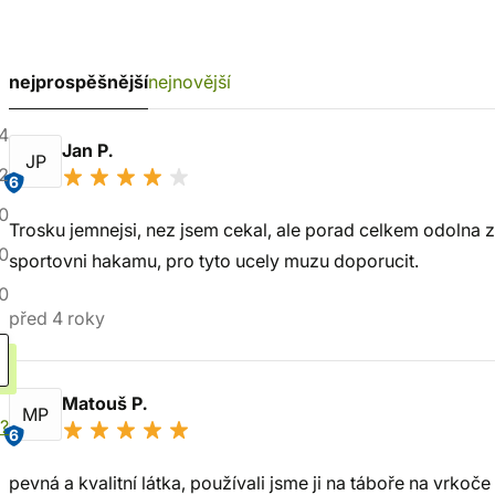
nejprospěšnější
nejnovější
4
Jan P.
JP
2
6
0
Trosku jemnejsi, nez jsem cekal, ale porad celkem odolna za
0
sportovni hakamu, pro tyto ucely muzu doporucit.
0
před 4 roky
Matouš P.
MP
í?
6
pevná a kvalitní látka, používali jsme ji na táboře na vrkoč