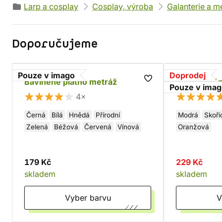
Larp a cosplay
Cosplay, výroba
Galanterie a m
Doporučujeme
Pouze v imago
Doprodej
Bavlněné plátno metráž
BIO bavlněn
Pouze v ima
4×
Černá
Bílá
Hnědá
Přírodní
Modrá
Skoři
Zelená
Béžová
Červená
Vínová
Oranžová
179 Kč
229 Kč
skladem
skladem
Vyber barvu