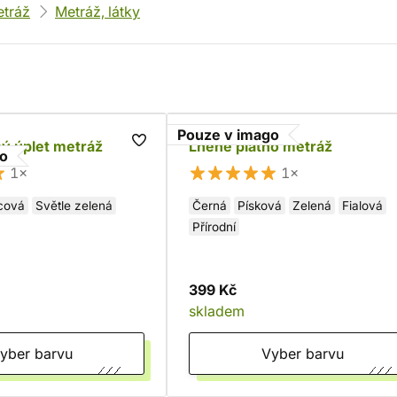
etráž
Metráž, látky
Pouze v imago
ý úplet metráž
Lněné plátno metráž
go
1×
1×
cová
Světle zelená
Černá
Písková
Zelená
Fialová
Přírodní
399 Kč
skladem
Vyber barvu
Vyber barvu