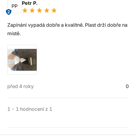
Petr P.
PP
2
Zapínání vypadá dobře a kvalitně. Plast drží dobře na
místě.
před 4 roky
0
1
-
1
hodnocení
z
1