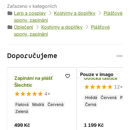
Zařazeno v kategoriích
Larp a cosplay
Kostýmy a doplňky
Plášťové
spony, zapínání
Oblečení
Kostýmy a doplňky
Plášťové
spony, zapínání
Doporučujeme
Pouze v imago
Zapínání na plášť
Gotická taštice
Šlechtic
12×
4×
Hnědá
Červená
Příro
Fialová
Modrá
Červená
Černá
Zelená
499 Kč
1 199 Kč