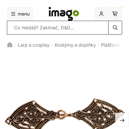
menu
Vyhledávání
Larp a cosplay
Kostýmy a doplňky
Plášťové spo