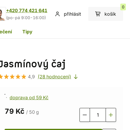
0
+420 774 421 641
přihlásit
košík
(po-pá 9:00-16:00)
ečení
Tipy
Jasmínový čaj
4,9
(28 hodnocení)
doprava od 59 Kč
79 Kč
/ 50 g