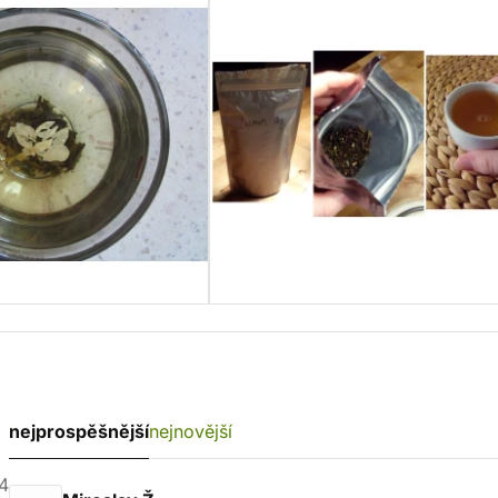
nejprospěšnější
nejnovější
4