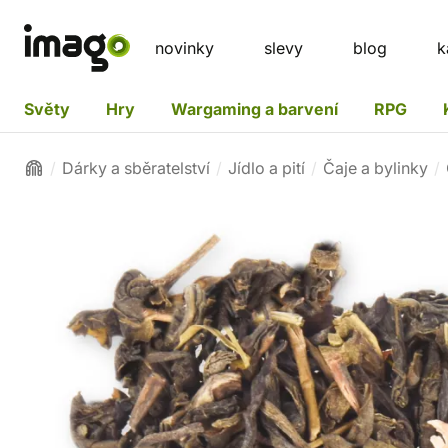
novinky
slevy
blog
k
Světy
Hry
Wargaming a barvení
RPG
Dárky a sběratelství
Jídlo a pití
Čaje a bylinky