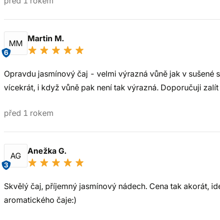
před 1 rokem
Martin M.
MM
6
Opravdu jasmínový čaj - velmi výrazná vůně jak v sušené směs
vícekrát, i když vůně pak není tak výrazná. Doporučuji zalít
před 1 rokem
Anežka G.
AG
3
Skvělý čaj, příjemný jasmínový nádech. Cena tak akorát, id
aromatického čaje:)