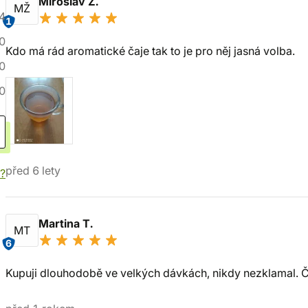
Miroslav Ž.
MŽ
4
1
0
Kdo má rád aromatické čaje tak to je pro něj jasná volba.
0
0
před 6 lety
í?
Martina T.
MT
6
Kupuji dlouhodobě ve velkých dávkách, nikdy nezklamal. Č