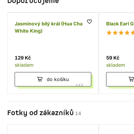
Doporučujeme
Jasmínový bílý král (Hua Cha
Black Earl 
White King)
129 Kč
59 Kč
skladem
skladem
do košíku
Fotky od zákazníků
14