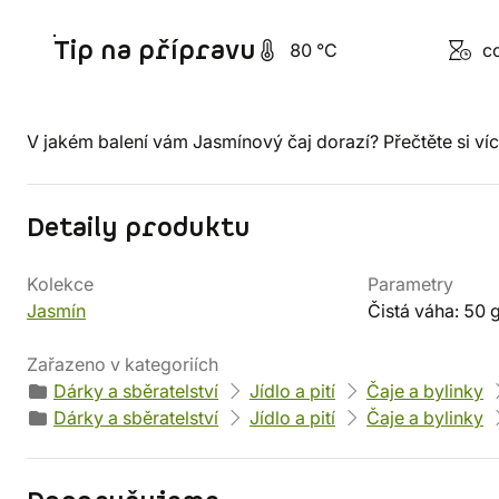
Tip na přípravu
80 °C
cc
V jakém balení vám Jasmínový čaj dorazí? Přečtěte si víc
Detaily produktu
Kolekce
Parametry
Jasmín
Čistá váha: 50 
Zařazeno v kategoriích
Dárky a sběratelství
Jídlo a pití
Čaje a bylinky
Dárky a sběratelství
Jídlo a pití
Čaje a bylinky