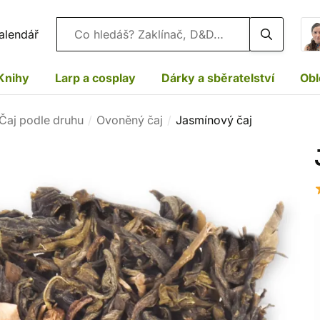
Vyhledávání
alendář
Knihy
Larp a cosplay
Dárky a sběratelství
Obl
Čaj podle druhu
Ovoněný čaj
Jasmínový čaj