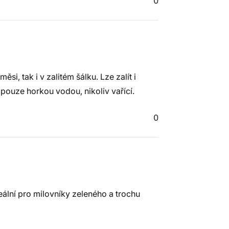
0
i, tak i v zalitém šálku. Lze zalít i
 pouze horkou vodou, nikoliv vařící.
0
eální pro milovníky zeleného a trochu