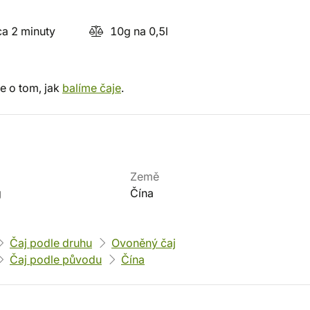
a 2 minuty
10g na 0,5l
e o tom, jak
balíme čaje
.
Země
g
Čína
Čaj podle druhu
Ovoněný čaj
Čaj podle původu
Čína