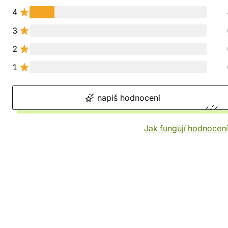
4
3
2
1
napiš hodnocení
Jak fungují hodnocen