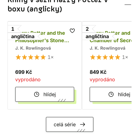
Knihy v sérii Harry Potter v
boxu (anglicky)
1
2
Harry Potter and the
Harry Potter and th
angličtina
angličtina
Philosopher's Stone
Chamber of Secrets
(box)
(box)
J. K. Rowlingová
J. K. Rowlingová
1×
1×
699 Kč
849 Kč
vyprodáno
vyprodáno
hlídej
hlídej
celá série