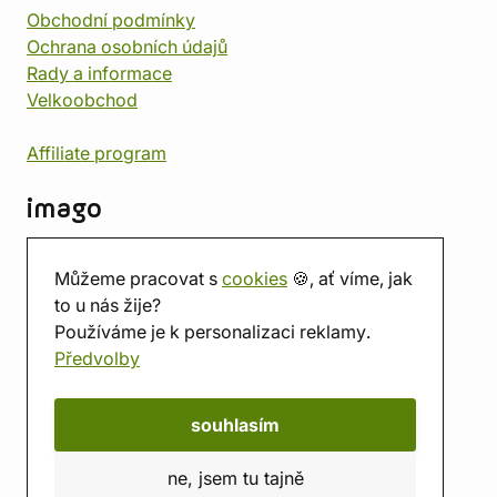
Obchodní podmínky
Ochrana osobních údajů
Rady a informace
Velkoobchod
Affiliate program
imago
Kontakt
Můžeme pracovat s
cookies
🍪, ať víme, jak
Prodejna
to u nás žije?
Herna
Používáme je k personalizaci reklamy.
O nás
Předvolby
Hodnocení obchodu
Dárkové poukazy
Kalendář
souhlasím
imago.blog
ne, jsem tu tajně