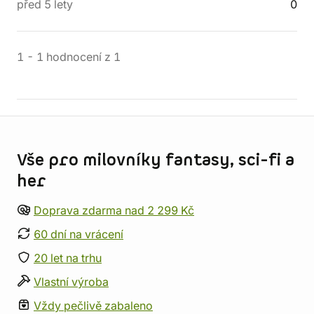
před 5 lety
0
1
-
1
hodnocení
z
1
Informace o obchodu
Vše pro milovníky fantasy, sci-fi a
her
Doprava zdarma nad 2 299 Kč
60 dní na vrácení
20 let na trhu
Vlastní výroba
Vždy pečlivě zabaleno