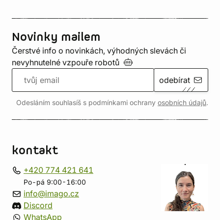
Novinky mailem
Čerstvé info o novinkách, výhodných slevách či
nevyhnutelné vzpouře
robotů
odebírat
Odesláním souhlasíš s podmínkami ochrany
osobních údajů
.
kontakt
+420 774 421 641
Po-pá 9:00-16:00
info@imago.cz
Discord
WhatsApp