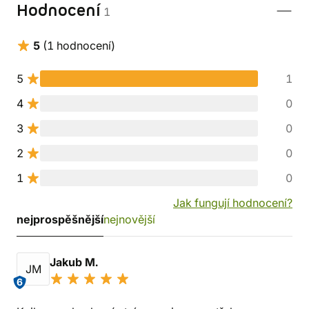
Hodnocení
1
5
(1 hodnocení)
5
1
4
0
3
0
2
0
1
0
Jak fungují hodnocení?
nejprospěšnější
nejnovější
Jakub M.
JM
6