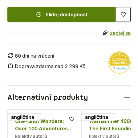
hlídej dostupnost
zeptej se
60 dní na vrácení
Doprava zdarma nad 2 299 Kč
Alternativní produkty
angličtina
angličtina
One-Shot Wonders:
Warhammer 40000:
Over 100 Adventures
The First Founding
for Fantasy RPGs
kolektiv autorů
kolektiv autorů