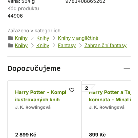
Váha: 564 g
9781408865262
Kód produktu
44906
Zařazeno v kategoriích
Knihy
Knihy
Knihy v angličtině
Knihy
Knihy
Fantasy
Zahraniční fantasy
Doporučujeme
2
Harry Potter - Komplet
Harry Potter a Taje
ilustrovaných knih
komnata - MinaLim
J. K. Rowlingová
J. K. Rowlingová
2 899 Kč
899 Kč