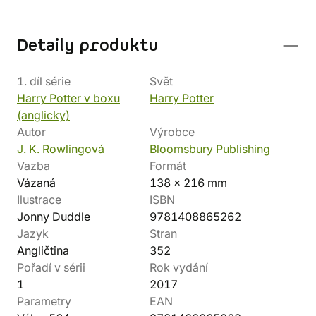
Detaily produktu
1. díl série
Svět
Harry Potter v boxu
Harry Potter
(anglicky)
Autor
Výrobce
J. K. Rowlingová
Bloomsbury Publishing
Vazba
Formát
Vázaná
138 x 216 mm
Ilustrace
ISBN
Jonny Duddle
9781408865262
Jazyk
Stran
Angličtina
352
Pořadí v sérii
Rok vydání
1
2017
Parametry
EAN