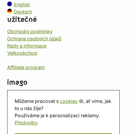
English
Deutsch
užitečné
Obchodní podmínky
Ochrana osobních údajů
Rady a informace
Velkoobchod
Affiliate program
imago
Kontakt
Můžeme pracovat s
cookies
🍪, ať víme, jak
Prodejna
to u nás žije?
Herna
Používáme je k personalizaci reklamy.
O nás
Předvolby
Hodnocení obchodu
Dárkové poukazy