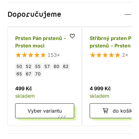
Doporučujeme
Prsten Pán prstenů -
Stříbrný prsten Pán
Prsten moci
prstenů - Prsten mo
De Luxe (Ag 925)
153×
2×
50
52
55
57
60
62
65
67
70
499 Kč
4 999 Kč
skladem
skladem
Vyber variantu
do košíku