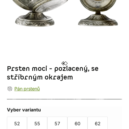
Prsten moci - pozlacený, se
stříbrným okrajem
Pán prstenů
Vyber variantu
52
55
57
60
62