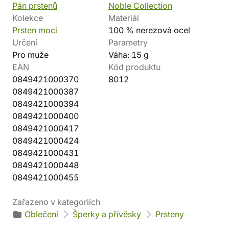
Pán prstenů
Noble Collection
Kolekce
Materiál
Prsten moci
100 % nerezová ocel
Určení
Parametry
Pro muže
Váha: 15 g
EAN
Kód produktu
0849421000370
8012
0849421000387
0849421000394
0849421000400
0849421000417
0849421000424
0849421000431
0849421000448
0849421000455
Zařazeno v kategoriích
Oblečení
Šperky a přívěsky
Prsteny