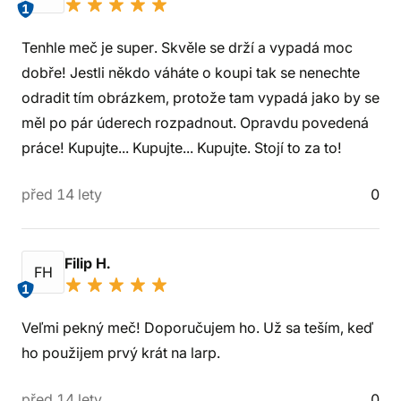
1
Tenhle meč je super. Skvěle se drží a vypadá moc
dobře! Jestli někdo váháte o koupi tak se nenechte
odradit tím obrázkem, protože tam vypadá jako by se
měl po pár úderech rozpadnout. Opravdu povedená
práce! Kupujte... Kupujte... Kupujte. Stojí to za to!
před 14 lety
0
Filip H.
FH
1
Veľmi pekný meč! Doporučujem ho. Už sa teším, keď
ho použijem prvý krát na larp.
před 14 lety
0