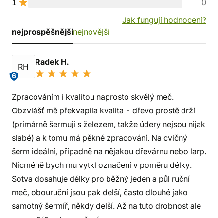
1
0
Jak fungují hodnocení?
nejprospěšnější
nejnovější
Radek H.
RH
6
Zpracováním i kvalitou naprosto skvělý meč.
Obzvlášť mě překvapila kvalita - dřevo prostě drží
(primárně šermuji s železem, takže údery nejsou nijak
slabé) a k tomu má pěkné zpracování. Na cvičný
šerm ideální, případně na nějakou dřevárnu nebo larp.
Nicméně bych mu vytkl označení v poměru délky.
Sotva dosahuje délky pro běžný jeden a půl ruční
meč, obouruční jsou pak delší, často dlouhé jako
samotný šermíř, někdy delší. Až na tuto drobnost ale