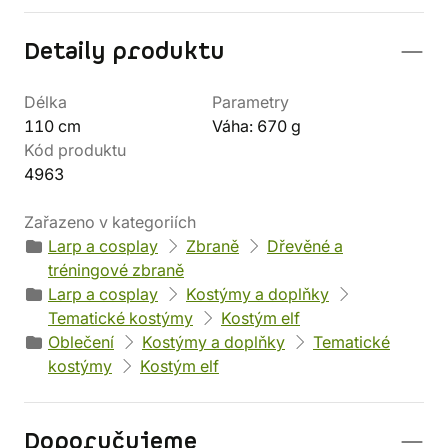
Detaily produktu
Délka
Parametry
110 cm
Váha: 670 g
Kód produktu
4963
Zařazeno v kategoriích
Larp a cosplay
Zbraně
Dřevěné a
tréningové zbraně
Larp a cosplay
Kostýmy a doplňky
Tematické kostýmy
Kostým elf
Oblečení
Kostýmy a doplňky
Tematické
kostýmy
Kostým elf
Doporučujeme