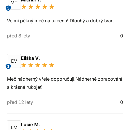
MT
3
Velmi pěkný meč na tu cenu! Dlouhý a dobrý tvar.
před 8 lety
0
Eliška V.
EV
1
Meč nádherný vřele doporučuji.Nádherné zpracování
a krásná rukojeť
před 12 lety
0
Lucie M.
LM