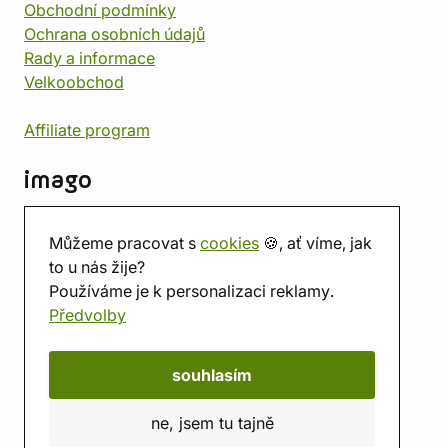
Obchodní podmínky
Ochrana osobních údajů
Rady a informace
Velkoobchod
Affiliate program
imago
Kontakt
Můžeme pracovat s
cookies
🍪, ať víme, jak
Prodejna
to u nás žije?
Herna
Používáme je k personalizaci reklamy.
O nás
Předvolby
Hodnocení obchodu
Dárkové poukazy
Kalendář
souhlasím
imago.blog
ne, jsem tu tajně