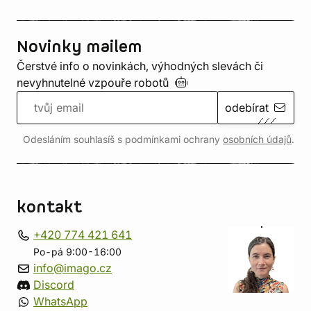
Novinky mailem
Čerstvé info o novinkách, výhodných slevách či
nevyhnutelné vzpouře
robotů
odebírat
Odesláním souhlasíš s podmínkami ochrany
osobních údajů
.
kontakt
+420 774 421 641
Po-pá 9:00-16:00
info@imago.cz
Discord
WhatsApp