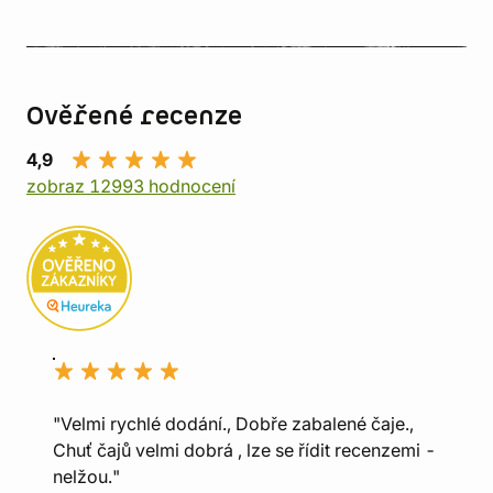
Ověřené recenze
4,9
zobraz 12993 hodnocení
"Velmi rychlé dodání., Dobře zabalené čaje.,
Chuť čajů velmi dobrá , lze se řídit recenzemi -
nelžou."