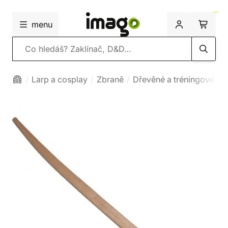
menu
Vyhledávání
Larp a cosplay
Zbraně
Dřevěné a tréningové zb