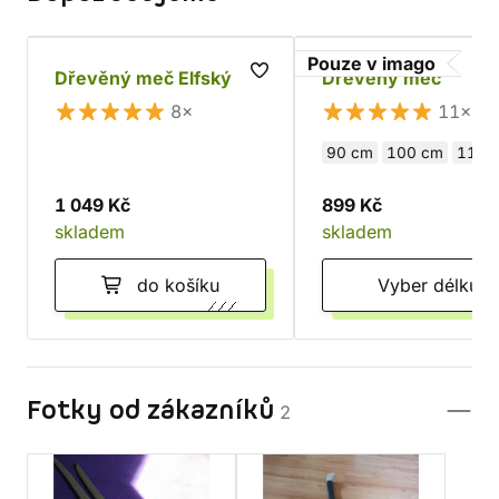
Pouze v imago
Dřevěný meč Elfský
Dřevěný meč
8×
11×
90 cm
100 cm
110 
1 049 Kč
899 Kč
skladem
skladem
do košíku
Vyber délku
Fotky od zákazníků
2