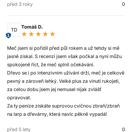
před 3 roky
0
Tomáš D.
TD
1
Meč jsem si pořídil před půl rokem a už tehdy si mě
jasně získal. S recenzí jsem však počkal a nyní můžu
spokojeně říct, že meč splnil očekávání.
Dřevo se i po intenzivním užívání drží, meč je celkově
pevný a zároveň lehký. Velké plus za vinutí rukojeti,
za celou dobu jsem jej nemusel nijak zvlášť
opravovat.
Za ty peníze získáte suprovou cvičnou zbraň/zbraň
na larp a dřevárny, která navíc pěkně vypadá!
před 5 lety
0