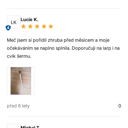
Lucie K.
LK
4
Meč jsem si pořídil zhruba před měsícem a moje
očekáváním se naplno splnila. Doporučuji na larp i na
cvik šermu.
před 6 lety
0
Michal T.