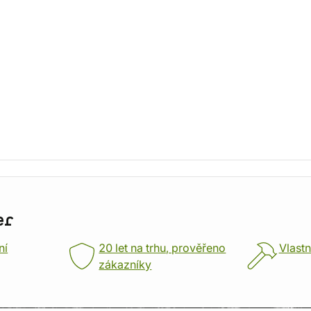
er
ní
20 let na trhu, prověřeno
Vlastn
zákazníky