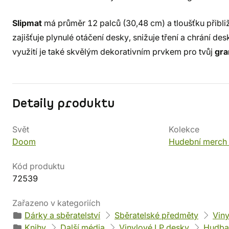
Slipmat
má průměr 12 palců (30,48 cm) a tloušťku přibl
zajišťuje plynulé otáčení desky, snižuje tření a chrání 
využití je také skvělým dekorativním prvkem pro tvůj
gr
Detaily produktu
Svět
Kolekce
Doom
Hudební merch 
Kód produktu
72539
Zařazeno v kategoriích
Dárky a sběratelství
Sběratelské předměty
Vin
Knihy
Další média
Vinylové LP desky
Hudba