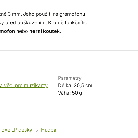
ižně 3 mm. Jeho použití na gramofonu
desky před poškozením. Kromě funkčního
amofon
nebo
herní koutek
.
Parametry
a věci pro muzikanty
Délka: 30,5 cm
Váha: 50 g
ylové LP desky
Hudba