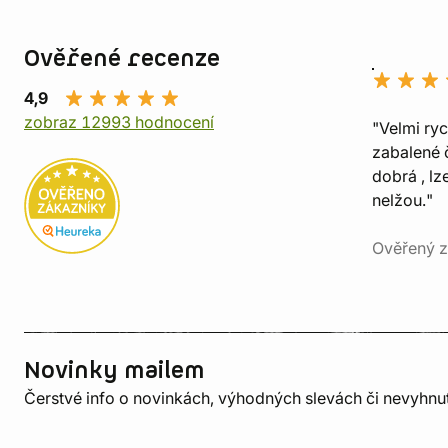
Ověřené recenze
4,9
zobraz 12993 hodnocení
"Velmi ry
zabalené č
dobrá , lz
nelžou."
Ověřený z
Novinky mailem
Čerstvé info o novinkách, výhodných slevách či nevyhn