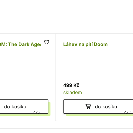
OM: The Dark Ages
Láhev na pití Doom
499 Kč
skladem
do košíku
do košíku