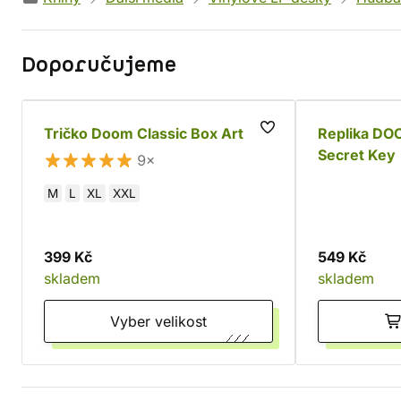
Doporučujeme
Tričko Doom Classic Box Art
Replika DO
Secret Key
9×
M
L
XL
XXL
399 Kč
549 Kč
skladem
skladem
Vyber velikost