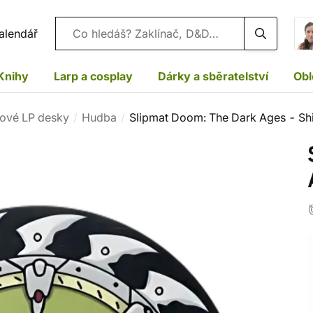
Vyhledávání
alendář
Knihy
Larp a cosplay
Dárky a sběratelství
Obl
lové LP desky
Hudba
Slipmat Doom: The Dark Ages - Sh