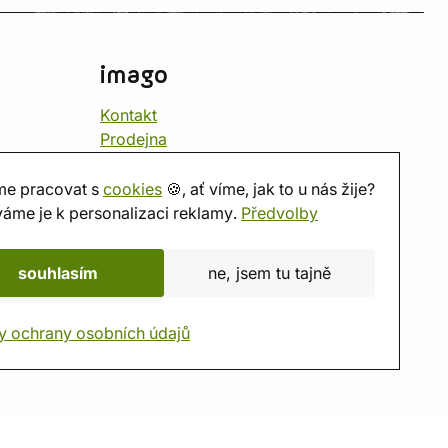
imago
Kontakt
Prodejna
Herna
O nás
e pracovat s
cookies
🍪, ať víme, jak to u nás žije?
Hodnocení obchodu
áme je k personalizaci reklamy.
Předvolby
Dárkové poukazy
Kalendář
souhlasím
ne, jsem tu tajně
imago.blog
y ochrany osobních údajů