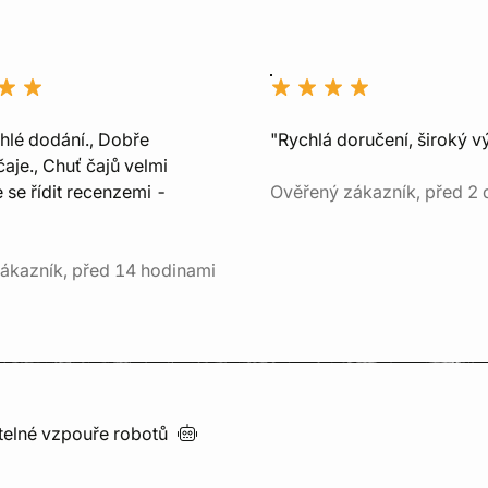
chlé dodání., Dobře
"Rychlá doručení, široký v
aje., Chuť čajů velmi
e se řídit recenzemi -
Ověřený zákazník, před 2 
ákazník, před 14 hodinami
utelné vzpouře
robotů