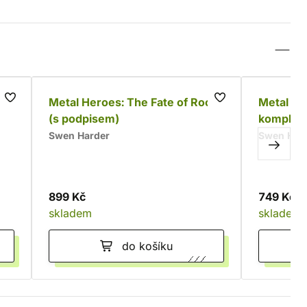
Metal Heroes: The Fate of Rock
Metal He
(s podpisem)
komplet
Swen Harder
Swen Har
899 Kč
749 Kč
skladem
skladem
do košíku