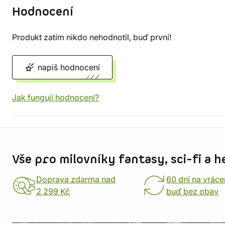
Hodnocení
Produkt zatím nikdo nehodnotil, buď první!
napiš hodnocení
Jak fungují hodnocení?
Informace o obchodu
Vše pro milovníky fantasy, sci-fi a h
Doprava zdarma nad
60 dní na vráce
2 299 Kč
buď bez obav