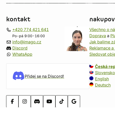
kontakt
nakupov
+420 774 421 641
Všechno o n
Doprava
a
Pl
Po-pá 9:00-16:00
info@imago.cz
Jak balíme zá
Discord
Reklamace a 
WhatsApp
Sledovat obj
Česká rep
Slovensko
Přidej se na Discord!
English
Deutsch