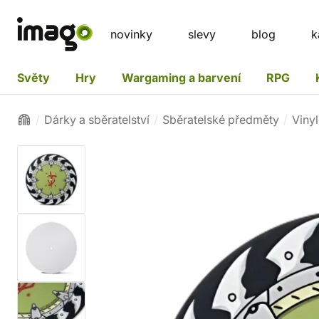
novinky
slevy
blog
k
Světy
Hry
Wargaming a barvení
RPG
Dárky a sběratelství
Sběratelské předměty
Viny