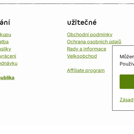
ání
užitečné
ákupu
Obchodní podmínky
atba
Ochrana osobních údajů
silky
Rady a informace
vrácení
Velkoobchod
Můžem
ednávku
Použív
Affiliate program
ublika
Zásad