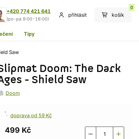
0
+420 774 421 641
přihlásit
košík
(po-pá 9:00-16:00)
ečení
Tipy
ield Saw
Slipmat Doom: The Dark
Ages - Shield Saw
Doom
doprava od 59 Kč
499 Kč