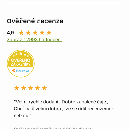
Ověřené recenze
4,9
zobraz 12993 hodnocení
"Velmi rychlé dodání., Dobře zabalené čaje.,
Chuť čajů velmi dobrá , lze se řídit recenzemi -
nelžou."