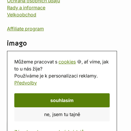
Ochrana osobních údajů
Rady a informace
Velkoobchod
Affiliate program
imago
Kontakt
Můžeme pracovat s
cookies
🍪, ať víme, jak
Prodejna
to u nás žije?
Herna
Používáme je k personalizaci reklamy.
O nás
Předvolby
Hodnocení obchodu
Dárkové poukazy
Kalendář
souhlasím
imago.blog
ne, jsem tu tajně