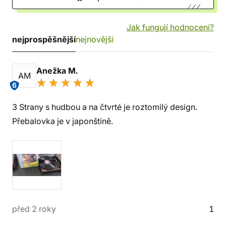
Jak fungují hodnocení?
nejprospěšnější
nejnovější
Anežka M.
AM
6
3 Strany s hudbou a na čtvrté je roztomilý design.
Přebalovka je v japonštině.
před 2 roky
1