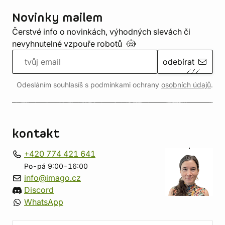
Novinky mailem
Čerstvé info o novinkách, výhodných slevách či
nevyhnutelné vzpouře
robotů
odebírat
Odesláním souhlasíš s podmínkami ochrany
osobních údajů
.
kontakt
+420 774 421 641
Po-pá 9:00-16:00
info@imago.cz
Discord
WhatsApp