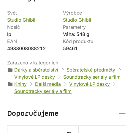
Svět
Výrobce
Studio Ghibli
Studio Ghibli
Nosič
Parametry
lp
Váha: 548 g
EAN
Kód produktu
4988008088212
59461
Zařazeno v kategoriích
Dárky a sběratelství
Sběratelské předměty
Vinylové LP desky
Soundtracky seriály a film
Knihy
Další média
Vinylové LP desky
Soundtracky seriály a film
Doporučujeme