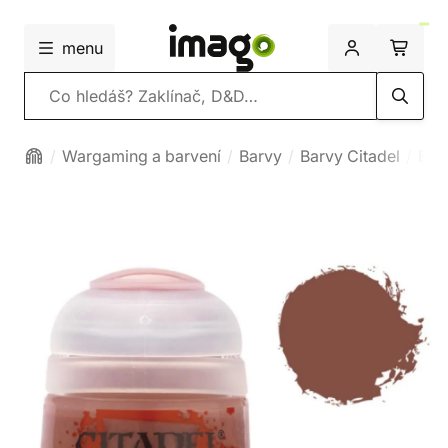
menu
Vyhledávání
Wargaming a barvení
Barvy
Barvy Citadel
Bas