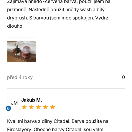
Zajímavá hnědo-červená barva, použil jsem na
pižmoně. Následně použit hnědý wash a bílý
drybrush. S barvou jsem moc spokojen. Vydrží
dlouho.
před 4 roky
0
Jakub M.
JM
6
Kvalitní barva z dílny Citadel. Barva použita na
Fireslayery. Obecně barvy Citadel jsou velmi