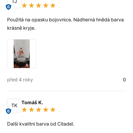
TJ
6
Použitá na opasku bojovnice. Nádherná hnědá barva
krásně kryje.
před 4 roky
0
Tomáš K.
TK
6
Další kvalitní barva od Citadel.