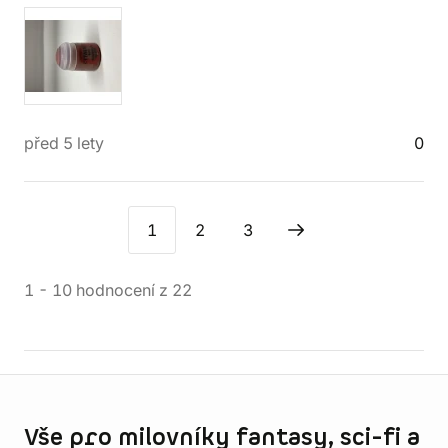
před 5 lety
0
1
2
3
1
-
10
hodnocení
z
22
Informace o obchodu
Vše pro milovníky fantasy, sci-fi a