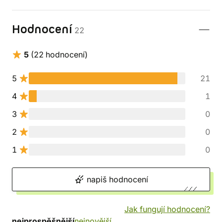
Hodnocení
22
5
(22 hodnocení)
5
21
4
1
3
0
2
0
1
0
napiš hodnocení
Jak fungují hodnocení?
nejprospěšnější
nejnovější