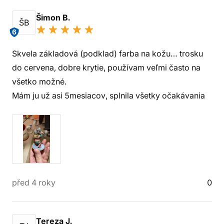
Šimon B.
ŠB
6
Skvela základová (podklad) farba na kožu… trosku
do cervena, dobre krytie, používam veľmi často na
všetko možné.
Mám ju už asi 5mesiacov, splnila všetky očakávania
před 4 roky
0
Tereza J.