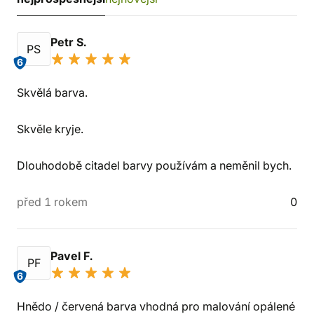
Petr S.
PS
6
Skvělá barva.
Skvěle kryje.
Dlouhodobě citadel barvy používám a neměnil bych.
před 1 rokem
0
Pavel F.
PF
6
Hnědo / červená barva vhodná pro malování opálené