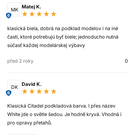
Matej K.
MK
6
klasická biela, dobrá na podklad modelov i na iné
časti, ktoré potrebujú byť biele; jednoducho nutná
súčasť každej modelárskej výbavy
před 2 roky
0
David K.
DK
6
Klasická Citadel podkladová barva. I přes název
White jde o světle šedou. Je hodně kryvá. Vhodná i
pro opravy přetahů.