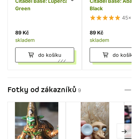
Citadel Base: Lupercal
Citadel Base: Abad
Green
Black
45×
89 Kč
89 Kč
skladem
skladem
do košíku
do košíku
Fotky od zákazníků
9