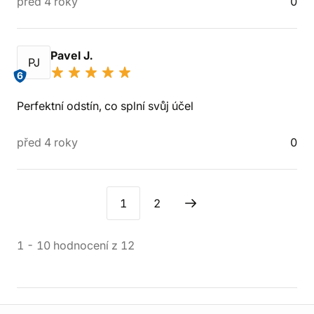
před 4 roky
0
Pavel J.
PJ
6
Perfektní odstín, co splní svůj účel
před 4 roky
0
1
2
1
-
10
hodnocení
z
12