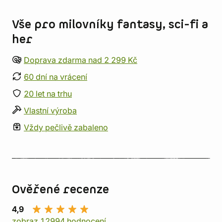
Informace o obchodu
Vše pro milovníky fantasy, sci-fi a
her
Doprava zdarma nad 2 299 Kč
60 dní na vrácení
20 let na trhu
Vlastní výroba
Vždy pečlivě zabaleno
Ověřené recenze
4,9
zobraz 12994 hodnocení