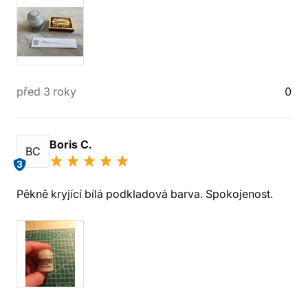
před 3 roky
0
Boris C.
BC
3
Pěkně kryjící bílá podkladová barva. Spokojenost.