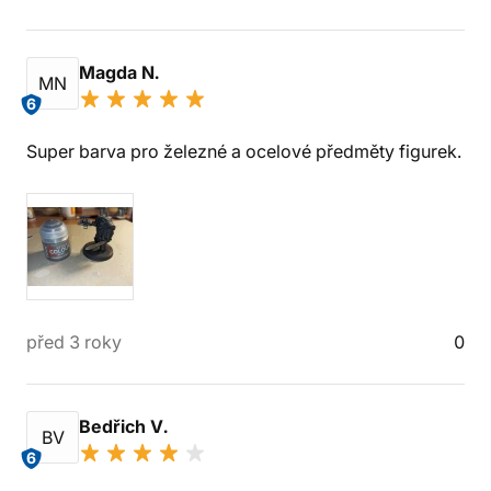
Magda N.
MN
6
Super barva pro železné a ocelové předměty figurek.
před 3 roky
0
Bedřich V.
BV
6