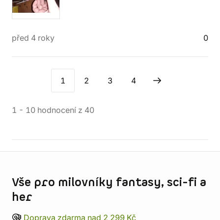
před 4 roky
0
1
2
3
4
1
-
10
hodnocení
z
40
Informace o obchodu
Vše pro milovníky fantasy, sci-fi a
her
Doprava zdarma nad 2 299 Kč