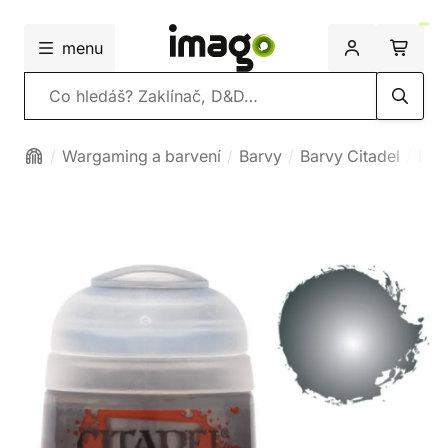
menu
Vyhledávání
Wargaming a barvení
Barvy
Barvy Citadel
Bas