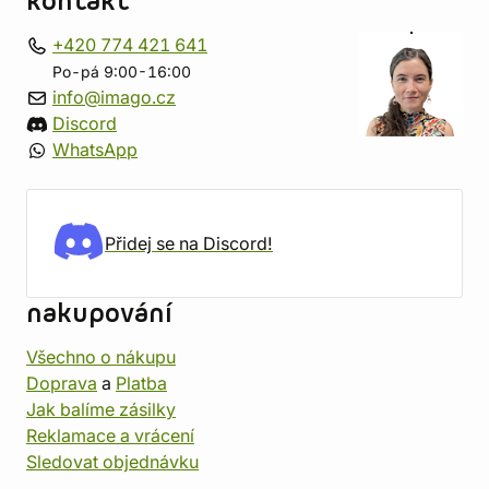
kontakt
+420 774 421 641
Po-pá 9:00-16:00
info@imago.cz
Discord
WhatsApp
Přidej se na Discord!
nakupování
Všechno o nákupu
Doprava
a
Platba
Jak balíme zásilky
Reklamace a vrácení
Sledovat objednávku