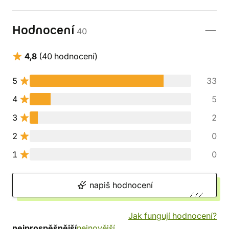
Hodnocení
40
4,8
(40 hodnocení)
5
33
4
5
3
2
2
0
1
0
napiš hodnocení
Jak fungují hodnocení?
nejprospěšnější
nejnovější