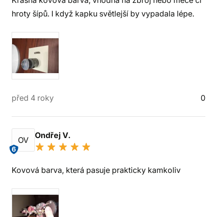
Krásná kovová barva, vhodná na zbroj nebo meče či
hroty šípů. I když kapku světlejší by vypadala lépe.
před 4 roky
0
Ondřej V.
OV
6
Kovová barva, která pasuje prakticky kamkoliv