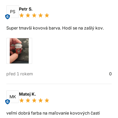
Petr S.
PS
6
Super tmavší kovová barva. Hodí se na zašlý kov.
před 1 rokem
0
Matej K.
MK
6
veľmi dobrá farba na maľovanie kovových častí