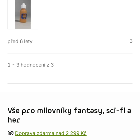
před 6 lety
0
1
-
3
hodnocení
z
3
Informace o obchodu
Vše pro milovníky fantasy, sci-fi a
her
Doprava zdarma nad 2 299 Kč