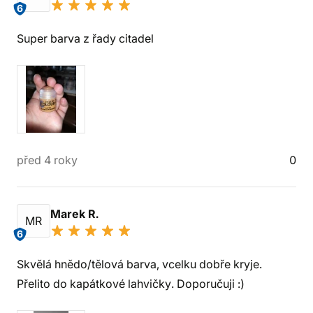
6
Super barva z řady citadel
před 4 roky
0
Marek R.
MR
6
Skvělá hnědo/tělová barva, vcelku dobře kryje.
Přelito do kapátkové lahvičky. Doporučuji :)