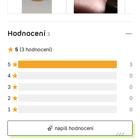
Hodnocení
3
5
(3 hodnocení)
5
3
4
0
3
0
2
0
1
0
napiš hodnocení