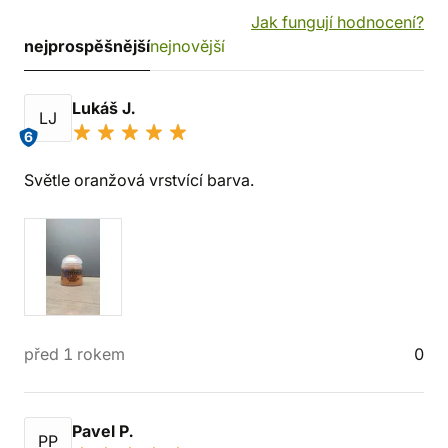
Jak fungují hodnocení?
nejprospěšnější
nejnovější
Lukáš J.
LJ
6
Světle oranžová vrstvící barva.
před 1 rokem
0
Pavel P.
PP