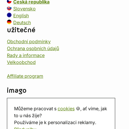
Česká republika
Slovensko
English
Deutsch
užitečné
Obchodní podmínky
Ochrana osobních údajů
Rady a informace
Velkoobchod
Affiliate program
imago
Kontakt
Můžeme pracovat s
cookies
🍪, ať víme, jak
Prodejna
to u nás žije?
Herna
Používáme je k personalizaci reklamy.
O nás