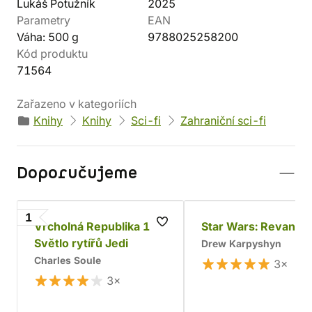
Lukáš Potužník
2025
Parametry
EAN
Váha: 500 g
9788025258200
Kód produktu
71564
Zařazeno v kategoriích
Knihy
Knihy
Sci-fi
Zahraniční sci-fi
Doporučujeme
1
Vrcholná Republika 1:
Star Wars: Revan
Světlo rytířů Jedi
Drew Karpyshyn
Charles Soule
3×
3×