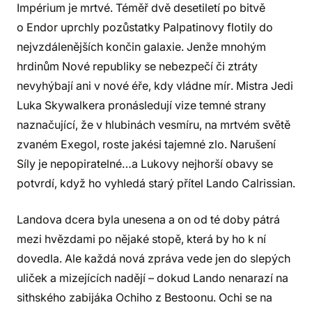
Impérium je mrtvé. Téměř dvě desetiletí po bitvě
o Endor uprchly pozůstatky Palpatinovy flotily do
nejvzdálenějších končin galaxie. Jenže mnohým
hrdinům Nové republiky se nebezpečí či ztráty
nevyhýbají ani v nové éře, kdy vládne mír. Mistra Jedi
Luka Skywalkera pronásledují vize temné strany
naznačující, že v hlubinách vesmíru, na mrtvém světě
zvaném Exegol, roste jakési tajemné zlo. Narušení
Síly je nepopiratelné…a Lukovy nejhorší obavy se
potvrdí, když ho vyhledá starý přítel Lando Calrissian.
Landova dcera byla unesena a on od té doby pátrá
mezi hvězdami po nějaké stopě, která by ho k ní
dovedla. Ale každá nová zpráva vede jen do slepých
uliček a mizejících nadějí – dokud Lando nenarazí na
sithského zabijáka Ochiho z Bestoonu. Ochi se na