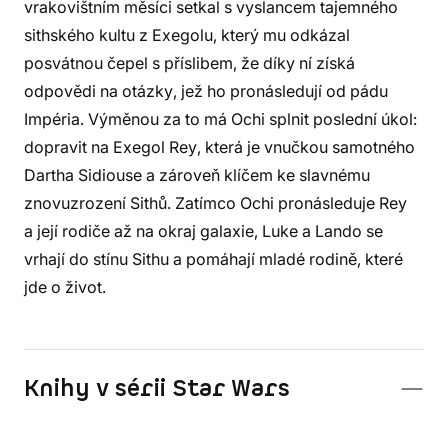
vrakovištním měsíci setkal s vyslancem tajemného
sithského kultu z Exegolu, který mu odkázal
posvátnou čepel s příslibem, že díky ní získá
odpovědi na otázky, jež ho pronásledují od pádu
Impéria. Výměnou za to má Ochi splnit poslední úkol:
dopravit na Exegol Rey, která je vnučkou samotného
Dartha Sidiouse a zároveň klíčem ke slavnému
znovuzrození Sithů. Zatímco Ochi pronásleduje Rey
a její rodiče až na okraj galaxie, Luke a Lando se
vrhají do stínu Sithu a pomáhají mladé rodině, které
jde o život.
Knihy v sérii Star Wars