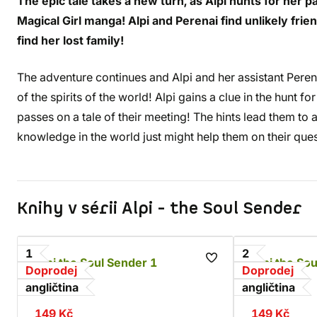
The epic tale takes a new turn, as Alpi hunts for her p
Magical Girl manga! Alpi and Perenai find unlikely fri
find her lost family!
The adventure continues and Alpi and her assistant Perena
of the spirits of the world! Alpi gains a clue in the hunt for
passes on a tale of their meeting! The hints lead them to a
knowledge in the world just might help them on their ques
Knihy v sérii Alpi - the Soul Sender
1
2
Alpi the Soul Sender 1
Alpi the Sou
Doprodej
Doprodej
Rona
Rona
angličtina
angličtina
149 Kč
149 Kč