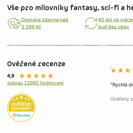
Vše pro milovníky fantasy, sci-fi a h
Doprava zdarma nad
60 dní na vráce
2 299 Kč
buď bez obav
Ověřené recenze
4,9
zobraz 12992 hodnocení
"Rychlá do
Ověřený z