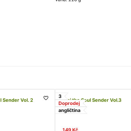
3
l Sender Vol. 2
Alpi the Soul Sender Vol.3
Doprodej
Rona
angličtina
149 Kč