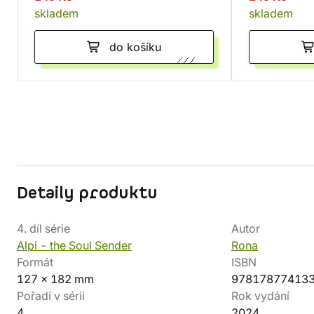
skladem
skladem
do košíku
Detaily produktu
4. díl série
Autor
Alpi - the Soul Sender
Rona
Formát
ISBN
127 x 182 mm
97817877413
Pořadí v sérii
Rok vydání
4
2024