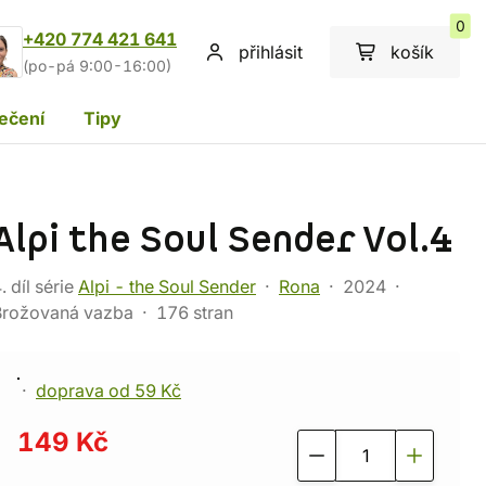
0
+420 774 421 641
přihlásit
košík
(po-pá 9:00-16:00)
ečení
Tipy
Alpi the Soul Sender Vol.4
. díl série
Alpi - the Soul Sender
Rona
2024
Brožovaná vazba
176 stran
doprava od 59 Kč
149 Kč