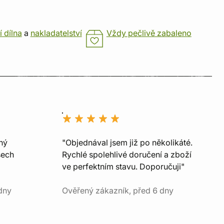
í dílna
a
nakladatelství
Vždy pečlivě zabaleno
ný
"Objednával jsem již po několikáté.
šech
Rychlé spolehlivé doručení a zboží
ve perfektním stavu. Doporučuji"
dny
Ověřený zákazník, před 6 dny