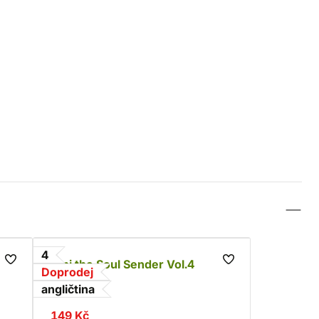
4
Alpi the Soul Sender Vol.4
Doprodej
Rona
angličtina
149 Kč