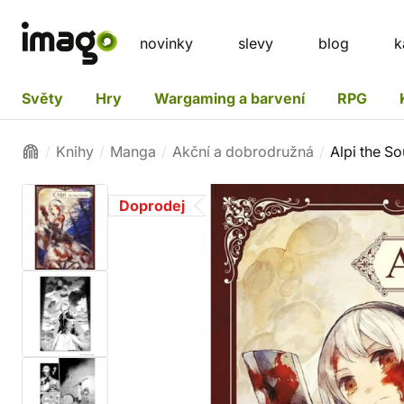
novinky
slevy
blog
k
Světy
Hry
Wargaming a barvení
RPG
Knihy
Manga
Akční a dobrodružná
Alpi the So
Doprodej