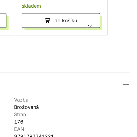
skladem
do košíku
Vazba
Brožovaná
Stran
176
EAN
9781787741331