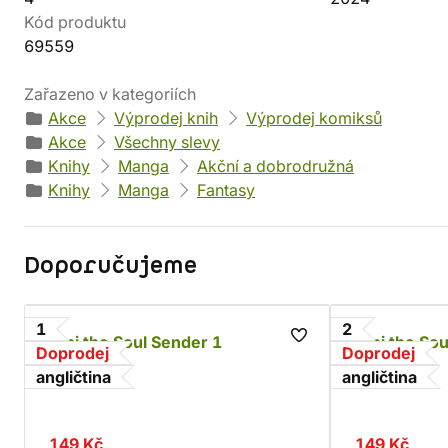
Kód produktu
69559
Zařazeno v kategoriích
Akce
Výprodej knih
Výprodej komiksů
Akce
Všechny slevy
Knihy
Manga
Akční a dobrodružná
Knihy
Manga
Fantasy
Doporučujeme
1
2
Alpi the Soul Sender 1
Alpi the Sou
Doprodej
Doprodej
Rona
Rona
angličtina
angličtina
149 Kč
149 Kč