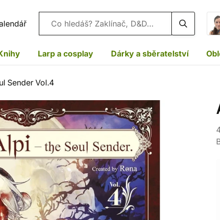
Vyhledávání
alendář
Knihy
Larp a cosplay
Dárky a sběratelství
Obl
ul Sender Vol.4
4