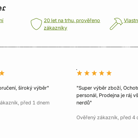
er
ní
20 let na trhu, prověřeno
Vlastn
zákazníky
ručení, široký výběr"
"Super výběr zboží, Ochot
personál, Prodejna je ráj v
ákazník, před 1 dnem
nerdů"
Ověřený zákazník, před 4 