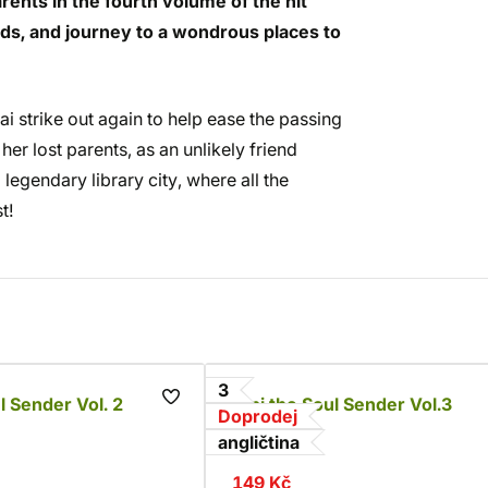
arents in the fourth volume of the hit
ends, and journey to a wondrous places to
i strike out again to help ease the passing
 her lost parents, as an unlikely friend
 legendary library city, where all the
t!
3
l Sender Vol. 2
Alpi the Soul Sender Vol.3
Doprodej
Rona
angličtina
149 Kč