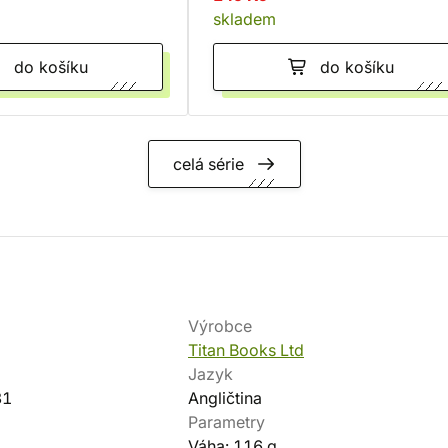
skladem
do košíku
do košíku
celá série
Výrobce
Titan Books Ltd
Jazyk
31
Angličtina
Parametry
Váha: 116 g