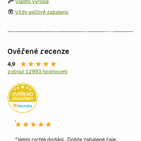
Vlastní výroba
Vždy pečlivě zabaleno
Ověřené recenze
4,9
zobraz 12993 hodnocení
"Velmi rychlé dodání., Dobře zabalené čaje.,