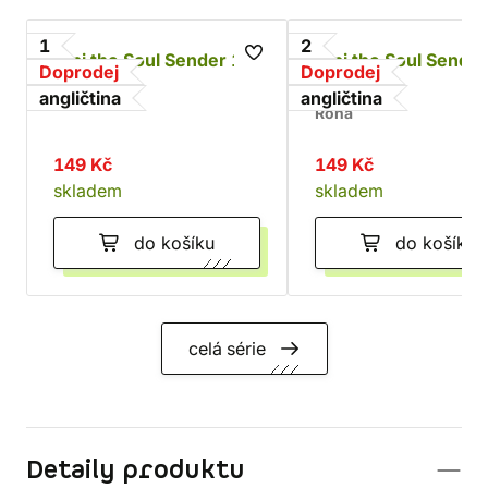
1
2
Alpi the Soul Sender 1
Alpi the Soul Sender
Doprodej
Doprodej
Vol. 2
Rona
angličtina
angličtina
Rona
149 Kč
149 Kč
skladem
skladem
do košíku
do košíku
celá série
Detaily produktu