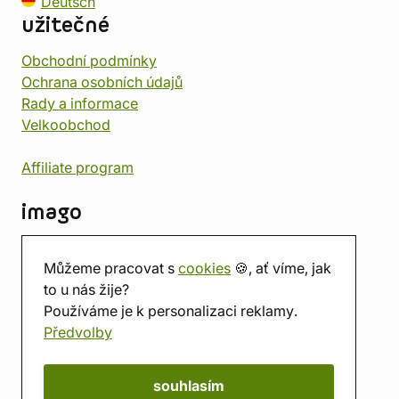
Deutsch
užitečné
Obchodní podmínky
Ochrana osobních údajů
Rady a informace
Velkoobchod
Affiliate program
imago
Kontakt
Můžeme pracovat s
cookies
🍪, ať víme, jak
Prodejna
to u nás žije?
Herna
Používáme je k personalizaci reklamy.
O nás
Předvolby
Hodnocení obchodu
Dárkové poukazy
Kalendář
souhlasím
imago.blog