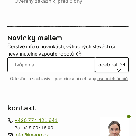
Ověřený zákazník, před 5 dny
Novinky mailem
Čerstvé info o novinkách, výhodných slevách či
nevyhnutelné vzpouře
robotů
odebírat
Odesláním souhlasíš s podmínkami ochrany
osobních údajů
.
kontakt
+420 774 421 641
Po-pá 9:00-16:00
info@imago.cz