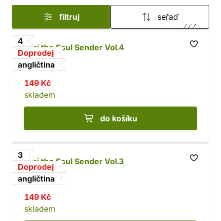
filtruj
seřaď
4
Alpi the Soul Sender Vol.4
Doprodej
Rona
angličtina
149 Kč
skladem
do košíku
3
Alpi the Soul Sender Vol.3
Doprodej
Rona
angličtina
149 Kč
skladem