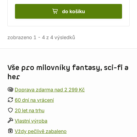
do košíku
zobrazeno
1
-
4
z
4
výsledků
Informace o obchodu
Vše pro milovníky fantasy, sci-fi a
her
Doprava zdarma nad 2 299 Kč
60 dní na vrácení
20 let na trhu
Vlastní výroba
Vždy pečlivě zabaleno