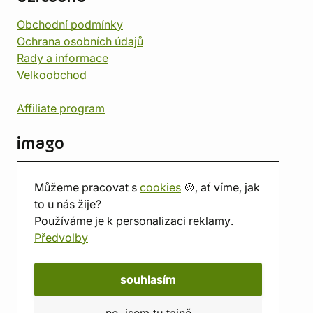
Obchodní podmínky
Ochrana osobních údajů
Rady a informace
Velkoobchod
Affiliate program
imago
Kontakt
Můžeme pracovat s
cookies
🍪, ať víme, jak
Prodejna
to u nás žije?
Herna
Používáme je k personalizaci reklamy.
O nás
Předvolby
Hodnocení obchodu
Dárkové poukazy
Kalendář
souhlasím
imago.blog