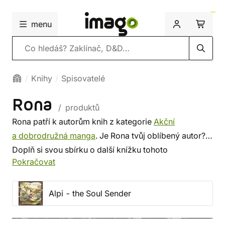
menu
Vyhledávání
Knihy
Spisovatelé
Rona
/ produktů
Rona patří k autorům knih z kategorie
Akční
a dobrodružná manga
. Je Rona tvůj oblíbený autor?
Doplň si svou sbírku o další knížku tohoto
Pokračovat
spisovatele, nebo si prohlédni
nejnovější knihy
od
dalších autorů z této kategorie. Někdo vybírá srdcem,
někdo podle autora. U nás si vybereš z méně
Alpi - the Soul Sender
známých i z těch proslulých. ✔️ Nabízíme levnou
dopravu, rychlé dodání a bezpečný nákup!