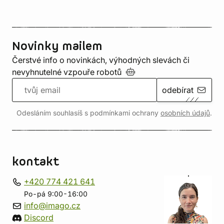
Novinky mailem
Čerstvé info o novinkách, výhodných slevách či
nevyhnutelné vzpouře
robotů
odebírat
Odesláním souhlasíš s podmínkami ochrany
osobních údajů
.
kontakt
+420 774 421 641
Po-pá 9:00-16:00
info@imago.cz
Discord