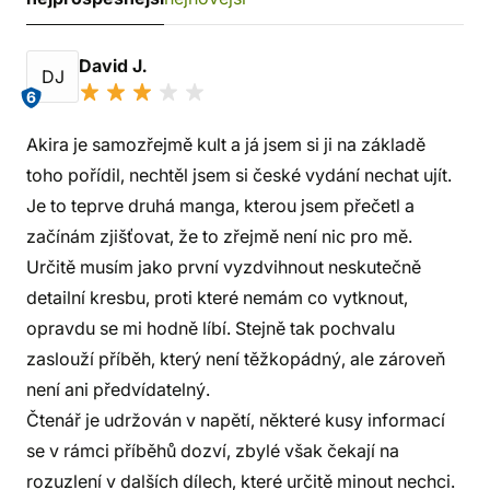
David J.
DJ
6
Akira je samozřejmě kult a já jsem si ji na základě
toho pořídil, nechtěl jsem si české vydání nechat ujít.
Je to teprve druhá manga, kterou jsem přečetl a
začínám zjišťovat, že to zřejmě není nic pro mě.
Určitě musím jako první vyzdvihnout neskutečně
detailní kresbu, proti které nemám co vytknout,
opravdu se mi hodně líbí. Stejně tak pochvalu
zaslouží příběh, který není těžkopádný, ale zároveň
není ani předvídatelný.
Čtenář je udržován v napětí, některé kusy informací
se v rámci příběhů dozví, zbylé však čekají na
rozuzlení v dalších dílech, které určitě minout nechci.