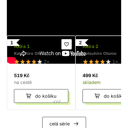
Knihy v sérii Akira
1
2
Akira 1
Akira 2
Katsuhiro Otomo
Katsuhiro Otomo
2×
1×
519 Kč
499 Kč
na cestě
skladem
do košíku
do košíku
celá série