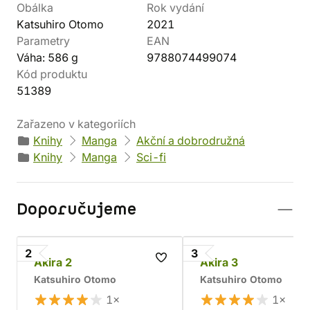
Obálka
Rok vydání
Katsuhiro Otomo
2021
Parametry
EAN
Váha: 586 g
9788074499074
Kód produktu
51389
Zařazeno v kategoriích
Knihy
Manga
Akční a dobrodružná
Knihy
Manga
Sci-fi
Doporučujeme
2
3
Akira 2
Akira 3
Katsuhiro Otomo
Katsuhiro Otomo
1×
1×