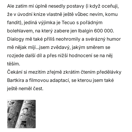
Ale zatím mi úplně nesedly postavy (i když oceňuji,
že v úvodní knize vlastně ještě vůbec nevím, komu
fandit), jediná výjimka je Tecuo s pořádným
bolehlavem, na který zabere jen Ibalgin 600 000.
Dialogy mě také příliš neohromily a svérázný humor
mě nějak míjí...jsem zvědavý, jakým směrem se
rozjede další díl a přes nižší hodnocení se na něj
těším.
Čekání si mezitím zřejmě zkrátím čtením předělávky
Bartkira a filmovou adaptací, se kterou jsem také
ještě neměl čest.