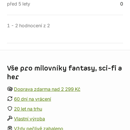
před 5 lety
0
1
-
2
hodnocení
z
2
Informace o obchodu
Vše pro milovníky fantasy, sci-fi a
her
Doprava zdarma nad 2 299 Kč
60 dní na vrácení
20 let na trhu
Vlastní výroba
Vždy pečlivě zabaleno