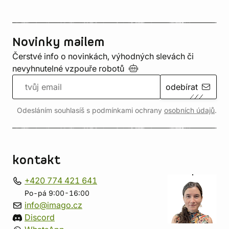
Novinky mailem
Čerstvé info o novinkách, výhodných slevách či
nevyhnutelné vzpouře
robotů
odebírat
Odesláním souhlasíš s podmínkami ochrany
osobních údajů
.
kontakt
+420 774 421 641
Po-pá 9:00-16:00
info@imago.cz
Discord