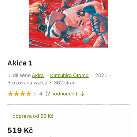
Akira 1
1. díl série
Akira
Katsuhiro Otomo
2021
Brožovaná vazba
362 stran
4
(2 hodnocení)
doprava od 59 Kč
519 Kč