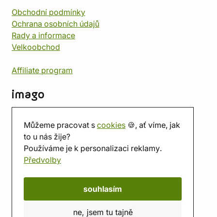
Obchodní podmínky
Ochrana osobních údajů
Rady a informace
Velkoobchod
Affiliate program
imago
Kontakt
Můžeme pracovat s
cookies
🍪, ať víme, jak
Prodejna
to u nás žije?
Herna
Používáme je k personalizaci reklamy.
O nás
Předvolby
Hodnocení obchodu
Dárkové poukazy
Kalendář
souhlasím
imago.blog
ne, jsem tu tajně