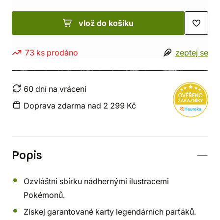
vlož do košíku
73 ks prodáno
zeptej se
60 dní na vrácení
Doprava zdarma nad 2 299 Kč
Popis
Ozvláštni sbírku nádhernými ilustracemi
Pokémonů.
Získej garantované karty legendárních parťáků.