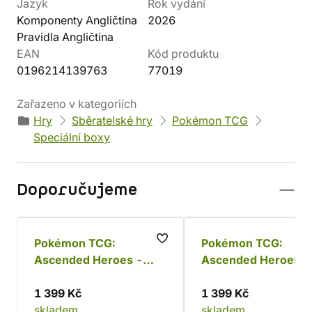
Jazyk
Rok vydání
Komponenty Angličtina
2026
Pravidla Angličtina
EAN
Kód produktu
0196214139763
77019
Zařazeno v kategoriích
Hry
Sběratelské hry
Pokémon TCG
Speciální boxy
Doporučujeme
Pokémon TCG:
Pokémon TCG:
Ascended Heroes -
Ascended Heroes -
Mega Meganium ex Box
Mega Feraligatr ex 
1 399 Kč
1 399 Kč
skladem
skladem