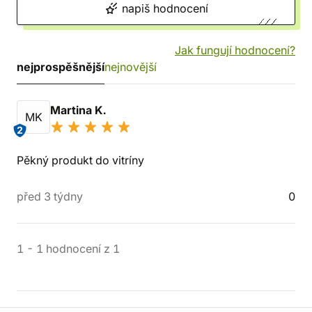
napiš hodnocení
Jak fungují hodnocení?
nejprospěšnější
nejnovější
Martina K.
MK
2
Pěkný produkt do vitríny
před 3 týdny
0
1
-
1
hodnocení
z
1