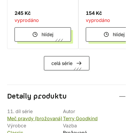
245 Kč
154 Kč
vyprodáno
vyprodáno
hlídej
hlídej
celá série
Detaily produktu
11. díl série
Autor
Meč pravdy (brožovaná)
Terry Goodkind
Výrobce
Vazba
Classic
Brožovaná