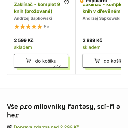
Populární
Zaklínač - komplet 9
Zaklínač - komplet 
knih (brožované)
knih v dřevěném bo
Chrám
Andrzej Sapkowski
Andrzej Sapkowski
5×
2 599 Kč
2 899 Kč
skladem
skladem
do košíku
do košíku
Informace o obchodu
Vše pro milovníky fantasy, sci-fi a
her
Doprava zdarma nad 2 299 Kč