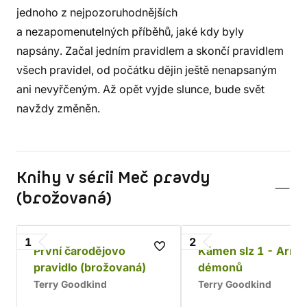
jednoho z nejpozoruhodnějších
a nezapomenutelných příběhů, jaké kdy byly
napsány. Začal jedním pravidlem a skončí pravidlem
všech pravidel, od počátku dějin ještě nenapsaným
ani nevyřčeným. Až opět vyjde slunce, bude svět
navždy změněn.
Knihy v sérii Meč pravdy
(brožovaná)
1
2
První čarodějovo
Kámen slz 1 - Armá
pravidlo (brožovaná)
démonů
Terry Goodkind
Terry Goodkind