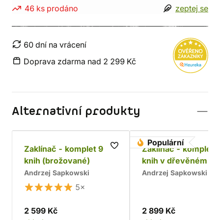
46 ks prodáno
zeptej se
60 dní na vrácení
Doprava zdarma nad 2 299 Kč
Alternativní produkty
Populární
Zaklínač - komplet 9
Zaklínač - komplet 
knih (brožované)
knih v dřevěném bo
Chrám
Andrzej Sapkowski
Andrzej Sapkowski
5×
2 599 Kč
2 899 Kč