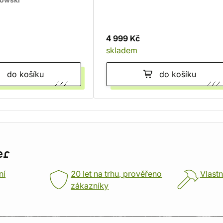
kowski
4 999 Kč
skladem
do košíku
do košíku
er
ní
20 let na trhu, prověřeno
Vlastn
zákazníky