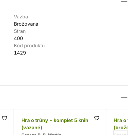
Vazba
Brožovaná
Stran
400
Kód produktu
1429
t
Hra o trůny - komplet 5 knih
Hra o tr
(vázané)
(brožova