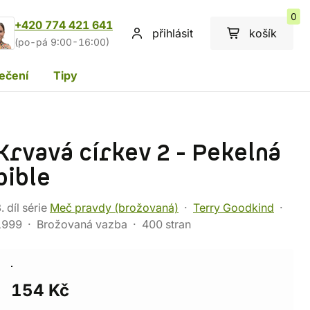
0
+420 774 421 641
přihlásit
košík
(po-pá 9:00-16:00)
ečení
Tipy
Krvavá církev 2 - Pekelná
bible
. díl série
Meč pravdy (brožovaná)
Terry Goodkind
1999
Brožovaná vazba
400 stran
154 Kč