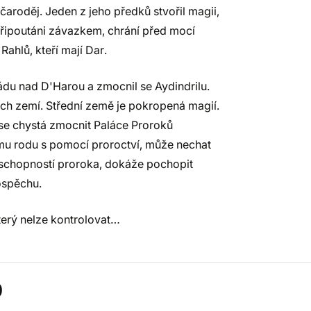
 čaroděj. Jeden z jeho předků stvořil magii,
 připoutáni závazkem, chrání před mocí
hlů, kteří mají Dar.
 vládu nad D'Harou a zmocnil se Aydindrilu.
ech zemí. Střední země je pokropená magií.
 se chystá zmocnit Paláce Proroků
ému rodu s pomocí proroctví, může nechat
m schopností proroka, dokáže pochopit
rospěchu.
terý nelze kontrolovat…
)