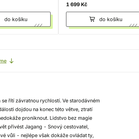
1 699 Kč
do košíku
do košíku
eme
 se řítí závratnou rychlostí. Ve starodávném
álosti dojdou na konec této větve, ztratí
 nedokáže proniknout. Lidstvo bez magie
vět přivést Jagang - Snový cestovatel,
vé vůli - nejlépe však dokáže ovládat ty,