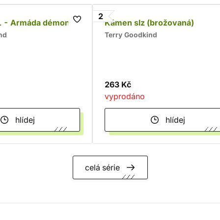
2
1 - Armáda démonů
Kámen slz (brožovaná)
nd
Terry Goodkind
263 Kč
vyprodáno
hlídej
hlídej
celá série