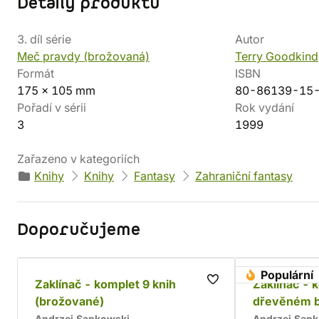
Detaily produktu
3. díl série
Autor
Meč pravdy (brožovaná)
Terry Goodkind
Formát
ISBN
175 x 105 mm
80-86139-15
Pořadí v sérii
Rok vydání
3
1999
Zařazeno v kategoriích
Knihy
Knihy
Fantasy
Zahraniční fantasy
Doporučujeme
Populární
Zaklínač - komplet 9 knih
Zaklínač - 
(brožované)
dřevěném 