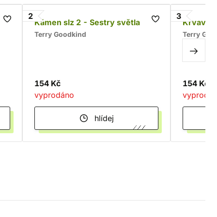
2
3
Kámen slz 2 - Sestry světla
Krvavá c
Terry Goodkind
Terry Goo
154 Kč
154 Kč
vyprodáno
vyprodá
hlídej