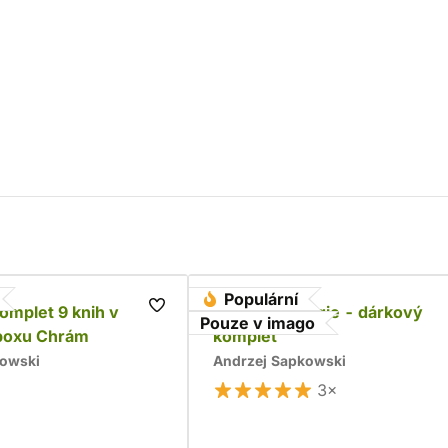
Populární
komplet 9 knih v
Husitská trilogie - dárkový
Pouze v imago
boxu Chrám
komplet
kowski
Andrzej Sapkowski
3×