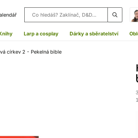
Vyhledávání
alendář
Knihy
Larp a cosplay
Dárky a sběratelství
Obl
vá církev 2 - Pekelná bible
3