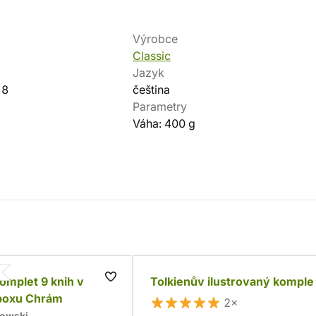
Výrobce
Classic
Jazyk
-8
čeština
Parametry
Váha: 400 g
komplet 9 knih v
Tolkienův ilustrovaný komple
boxu Chrám
2×