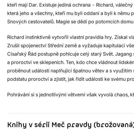
kteří mají Dar. Existuje jediná ochrana - Richard, válečný
která jeho a všechny, kteří mu byli oddaní a byli k němu
Snových cestovatelů. Magie se dědí po potomcích domu Ra
Richard instinktivně vytvořil vlastní pravidla hry. Získal
Zrušil spojenectví Střední země a vyžaduje kapitulaci vš
Císařský Řád postupně pohlcuje celý starý Svět. Jagang
a proroctví ve sklepeních. Ten, kdo chce vládnout lidsk
proběnout události naplňující špatnou větev a s využití
podstatu proroctví a zjistit, jak řídit události ke svému p
Pohrávání si s jednotlivými větvemi však vyvolá chaos, k
Knihy v sérii Meč pravdy (brožovaná