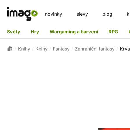
novinky
slevy
blog
k
Světy
Hry
Wargaming a barvení
RPG
Knihy
Knihy
Fantasy
Zahraniční fantasy
Krva