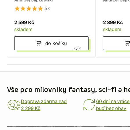
Andrzej Sapkowski
Andrzej Sap
5×
2 599 Kč
2 899 Kč
skladem
skladem
do košíku
Informace o obchodu
Vše pro milovníky fantasy, sci-fi a h
Doprava zdarma nad
60 dní na vráce
2 299 Kč
buď bez obav