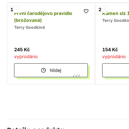
1
2
První čarodějovo pravidlo
Kámen slz 
(brožovaná)
Terry Goodki
Terry Goodkind
245 Kč
154 Kč
vyprodáno
vyprodáno
hlídej