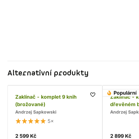
Alternativní produkty
Populární
Zaklínač - komplet 9 knih
Zaklínač - 
(brožované)
dřevěném 
Andrzej Sapkowski
Andrzej Sap
5×
2 599 Kč
2 899 Kč