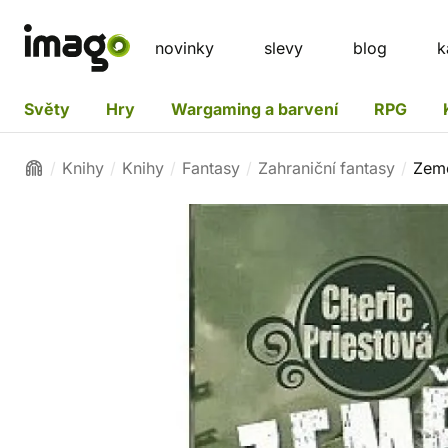
novinky
slevy
blog
k
Světy
Hry
Wargaming a barvení
RPG
Knihy
Knihy
Fantasy
Zahraniční fantasy
Země