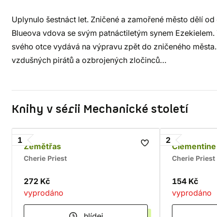
Uplynulo šestnáct let. Zničené a zamořené město dělí od 
Blueova vdova se svým patnáctiletým synem Ezekielem. T
svého otce vydává na výpravu zpět do zničeného města
vzdušných pirátů a ozbrojených zločinců…
Knihy v sérii Mechanické století
1
2
Zemětřas
Clementine
Cherie Priest
Cherie Priest
272 Kč
154 Kč
vyprodáno
vyprodáno
hlídej