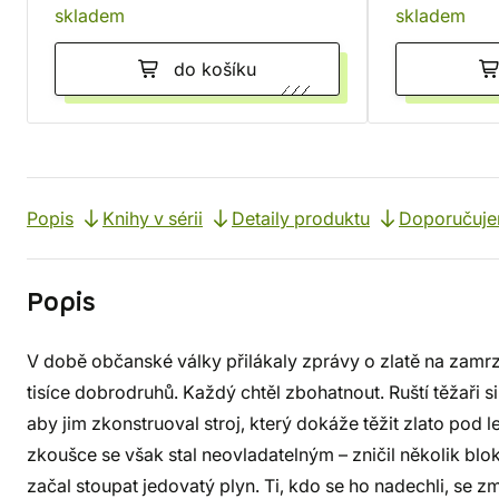
skladem
skladem
do košíku
Popis
Knihy v sérii
Detaily produktu
Doporučuj
Popis
V době občanské války přilákaly zprávy o zlatě na zamr
tisíce dobrodruhů. Každý chtěl zbohatnout. Ruští těžaři s
aby jim zkonstruoval stroj, který dokáže těžit zlato pod l
zkoušce se však stal neovladatelným – zničil několik blok
začal stoupat jedovatý plyn. Ti, kdo se ho nadechli, se z