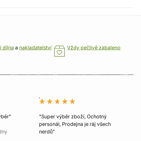
í dílna
a
nakladatelství
Vždy pečlivě zabaleno
ýběr"
"Super výběr zboží, Ochotný
personál, Prodejna je ráj všech
dny
nerdů"