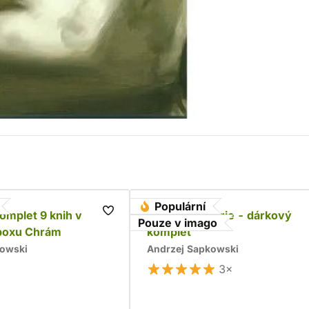
Populární
komplet 9 knih v
Husitská trilogie - dárkový
Pouze v imago
boxu Chrám
komplet
kowski
Andrzej Sapkowski
3×