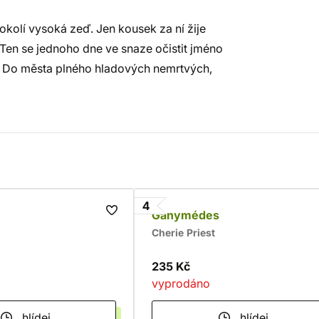
okolí vysoká zeď. Jen kousek za ní žije
en se jednoho dne ve snaze očistit jméno
. Do města plného hladových nemrtvých,
4
Ganymédes
Cherie Priest
235 Kč
vyprodáno
hlídej
hlídej