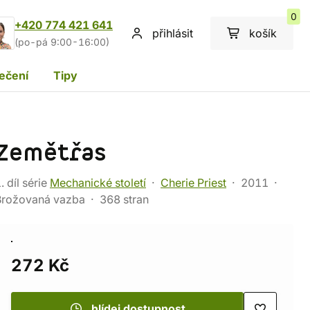
0
+420 774 421 641
přihlásit
košík
(po-pá 9:00-16:00)
ečení
Tipy
Zemětřas
. díl série
Mechanické století
Cherie Priest
2011
Brožovaná vazba
368 stran
272 Kč
hlídej dostupnost