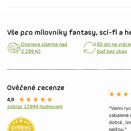
Informace o obchodu
Vše pro milovníky fantasy, sci-fi a h
Doprava zdarma nad
60 dní na vráce
2 299 Kč
buď bez obav
Ověřené recenze
4,9
zobraz 12994 hodnocení
"Velmi ry
zabalené č
dobrá , lz
nelžou."