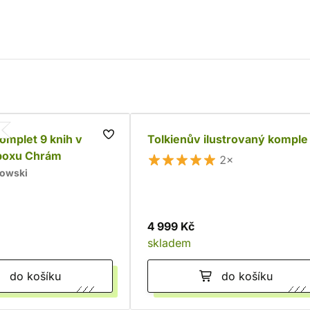
komplet 9 knih v
Tolkienův ilustrovaný komple
boxu Chrám
2×
kowski
4 999 Kč
skladem
do košíku
do košíku