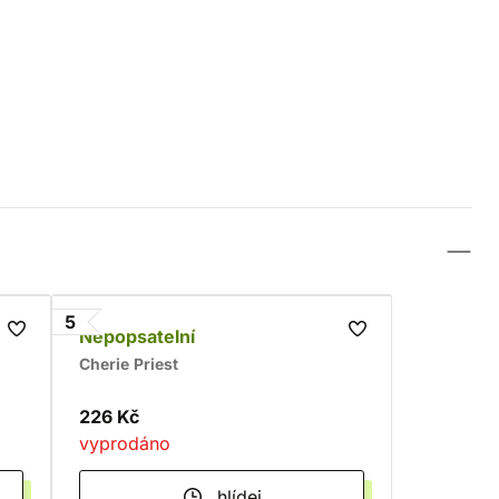
5
Nepopsatelní
Cherie Priest
226 Kč
vyprodáno
hlídej