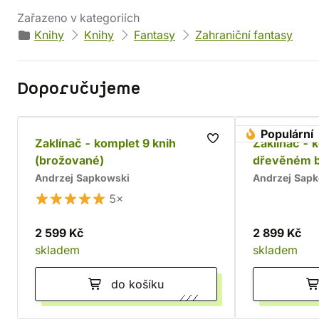
Zařazeno v kategoriích
Knihy
Knihy
Fantasy
Zahraniční fantasy
Doporučujeme
Populární
Zaklínač - komplet 9 knih
Zaklínač - 
(brožované)
dřevěném 
Andrzej Sapkowski
Andrzej Sap
5×
2 599 Kč
2 899 Kč
skladem
skladem
do košíku