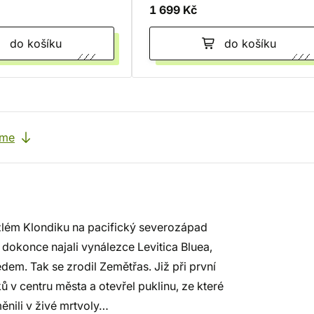
1 699 Kč
do košíku
do košíku
eme
zlém Klondiku na pacifický severozápad
i dokonce najali vynálezce Levitica Bluea,
edem. Tak se zrodil Zemětřas. Již při první
ů v centru města a otevřel puklinu, ze které
měnili v živé mrtvoly…