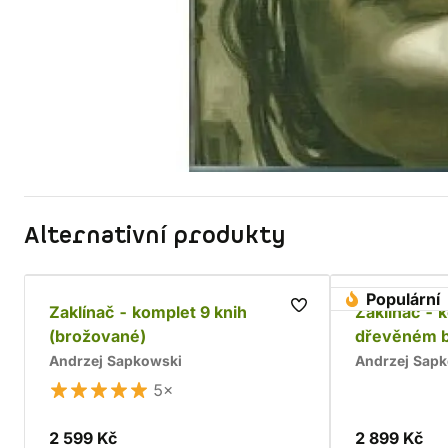
Alternativní produkty
Populární
Zaklínač - komplet 9 knih
Zaklínač - 
(brožované)
dřevěném 
Andrzej Sapkowski
Andrzej Sap
5×
2 599 Kč
2 899 Kč