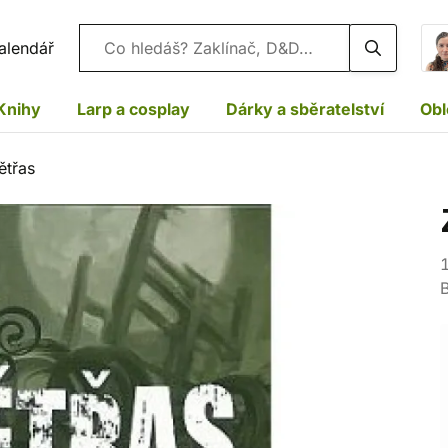
Vyhledávání
alendář
Knihy
Larp a cosplay
Dárky a sběratelství
Obl
třas
1