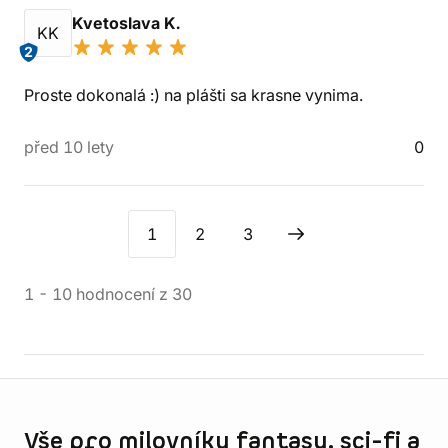
Kvetoslava K.
KK
2
Proste dokonalá :) na plášti sa krasne vynima.
před 10 lety
0
1
2
3
1
-
10
hodnocení
z
30
Informace o obchodu
Vše pro milovníky fantasy, sci-fi a