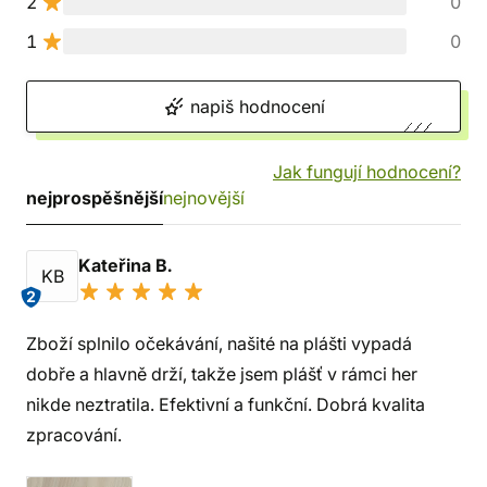
2
0
1
0
napiš hodnocení
Jak fungují hodnocení?
nejprospěšnější
nejnovější
Kateřina B.
KB
2
Zboží splnilo očekávání, našité na plášti vypadá
dobře a hlavně drží, takže jsem plášť v rámci her
nikde neztratila. Efektivní a funkční. Dobrá kvalita
zpracování.