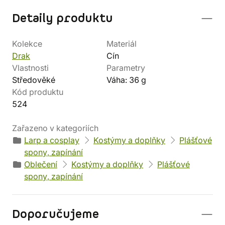
Detaily produktu
Kolekce
Materiál
Drak
Cín
Vlastnosti
Parametry
Středověké
Váha: 36 g
Kód produktu
524
Zařazeno v kategoriích
Larp a cosplay
Kostýmy a doplňky
Plášťové
spony, zapínání
Oblečení
Kostýmy a doplňky
Plášťové
spony, zapínání
Doporučujeme