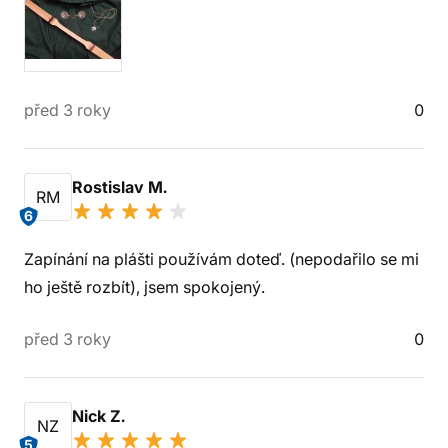
před 3 roky
0
Rostislav M.
RM
6
Zapínání na plášti používám doteď. (nepodařilo se mi
ho ještě rozbít), jsem spokojený.
před 3 roky
0
Nick Z.
NZ
5