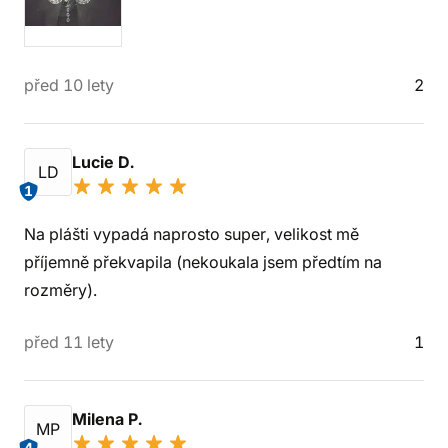
před 10 lety
2
Lucie D.
LD
1
Na plášti vypadá naprosto super, velikost mě
příjemně překvapila (nekoukala jsem předtím na
rozměry).
před 11 lety
1
Milena P.
MP