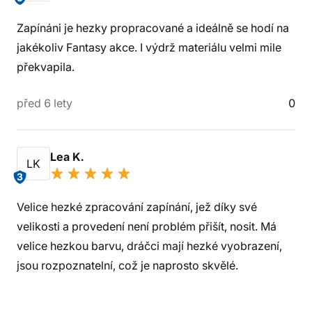
Zapínáni je hezky propracované a ideálně se hodí na
jakékoliv Fantasy akce. I výdrž materiálu velmi mile
překvapila.
před 6 lety
0
Lea K.
LK
3
Velice hezké zpracování zapínání, jež díky své
velikosti a provedení není problém přišít, nosit. Má
velice hezkou barvu, dráčci mají hezké vyobrazení,
jsou rozpoznatelní, což je naprosto skvělé.