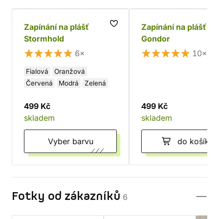
Zapínání na plášť
Zapínání na plášť
Stormhold
Gondor
6×
10×
Fialová
Oranžová
Červená
Modrá
Zelená
499 Kč
499 Kč
skladem
skladem
Vyber barvu
do košíku
Fotky od zákazníků
6