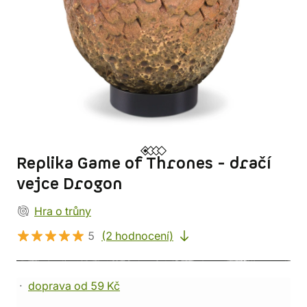
Replika Game of Thrones - dračí
vejce Drogon
Hra o trůny
5
(2 hodnocení)
doprava od 59 Kč