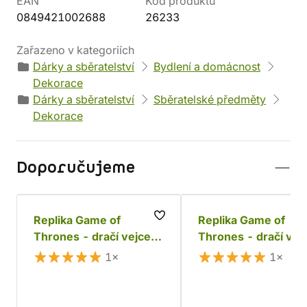
EAN
Kód produktu
0849421002688
26233
Zařazeno v kategoriích
Dárky a sběratelství
Bydlení a domácnost
Dekorace
Dárky a sběratelství
Sběratelské předměty
Dekorace
Doporučujeme
Replika Game of
Replika Game of
Thrones - dračí vejce
Thrones - dračí vej
Viserion
Rhaegal
1×
1×