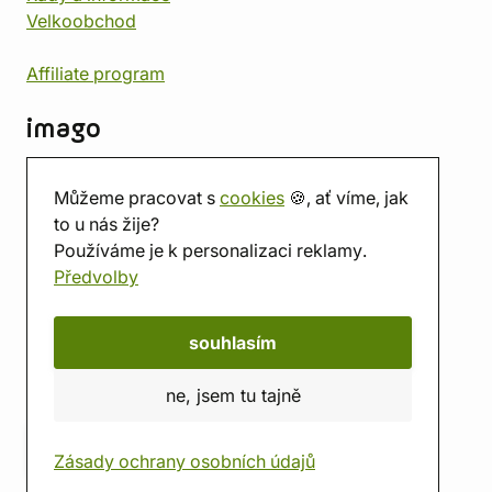
Velkoobchod
Affiliate program
imago
Kontakt
Můžeme pracovat s
cookies
🍪, ať víme, jak
Prodejna
to u nás žije?
Herna
Používáme je k personalizaci reklamy.
O nás
Předvolby
Hodnocení obchodu
Dárkové poukazy
Kalendář
souhlasím
imago.blog
ne, jsem tu tajně
Zásady ochrany osobních údajů