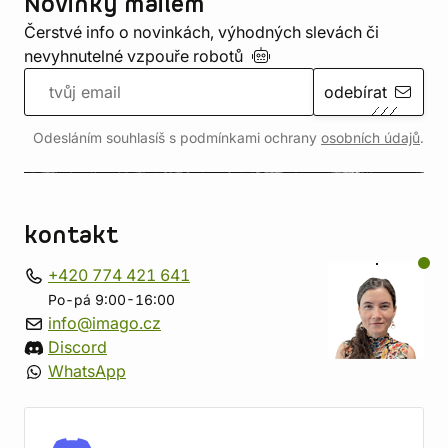
Novinky mailem
Čerstvé info o novinkách, výhodných slevách či
nevyhnutelné vzpouře
robotů
odebírat
Odesláním souhlasíš s podmínkami ochrany
osobních údajů
.
kontakt
+420 774 421 641
Po-pá 9:00-16:00
info@imago.cz
Discord
WhatsApp