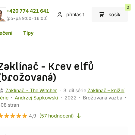
0
+420 774 421 641
přihlásit
košík
(po-pá 9:00-16:00)
ečení
Tipy
Zaklínač - Krev elfů
(brožovaná)
Zaklínač - The Witcher
3. díl série
Zaklínač – knižní
érie
Andrzej Sapkowski
2022
Brožovaná vazba
08 stran
4,9
(57 hodnocení)