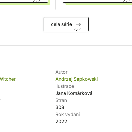
celá série
Autor
Witcher
Andrzej Sapkowski
Ilustrace
Jana Komárková
v
Stran
308
Rok vydání
2022