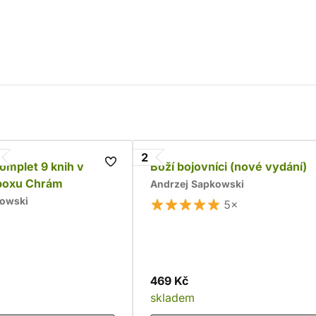
2
komplet 9 knih v
Boží bojovníci (nové vydání)
boxu Chrám
Andrzej Sapkowski
kowski
5×
469 Kč
skladem