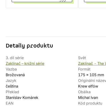
Detaily produktu
3. díl série
Svět
Zaklínač – knižní série
Zaklínač - The 
Vazba
Formát
Brožovaná
175 x 105 mm
Jazyk
Originální náze
čeština
Krew elfów
Překlad
Obálka
Stanislav Komárek
Michal Ivan
EAN
Kód produktu