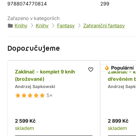
9788074770814
299
Zařazeno v kategoriích
Knihy
Knihy
Fantasy
Zahraniční fantasy
Doporučujeme
Populární
Zaklínač - komplet 9 knih
Zaklínač - 
(brožované)
dřevěném 
Andrzej Sapkowski
Andrzej Sap
5×
2 599 Kč
2 899 Kč
skladem
skladem