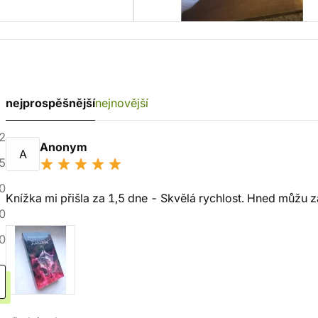
nejprospěšnější
nejnovější
2
Anonym
A
5
0
Knížka mi přišla za 1,5 dne - Skvělá rychlost. Hned můžu za
0
0