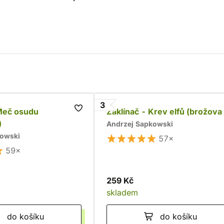
3
 Meč osudu
Zaklínač - Krev elfů (brožova
)
Andrzej Sapkowski
kowski
57×
59×
259 Kč
skladem
do košíku
do košíku