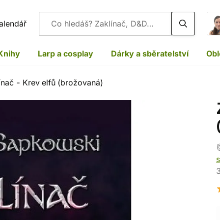
Vyhledávání
alendář
Knihy
Larp a cosplay
Dárky a sběratelství
Obl
ínač - Krev elfů (brožovaná)
s
3