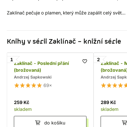
Zaklínač pečuje o plamen, který může zapálit celý svět…
Knihy v sérii Zaklínač – knižní série
1
2
Zaklínač - Poslední přání
Zaklínač -
(brožovaná)
(brožovaná
Andrzej Sapkowski
Andrzej Sap
69×
259 Kč
289 Kč
skladem
skladem
do košíku