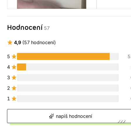
Hodnocení
57
4,9
(57 hodnocení)
5
5
4
3
2
1
napiš hodnocení