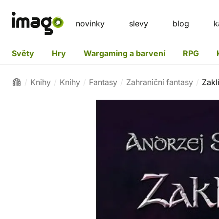
novinky
slevy
blog
k
Světy
Hry
Wargaming a barvení
RPG
Knihy
Knihy
Fantasy
Zahraniční fantasy
Zakl