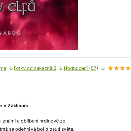
eme
Fotky od zákazníků
Hodnocení (57)
 o Zaklínači
.
lší známí a oblíbení hrdinové ze
mž se odehrává boj o osud světa.