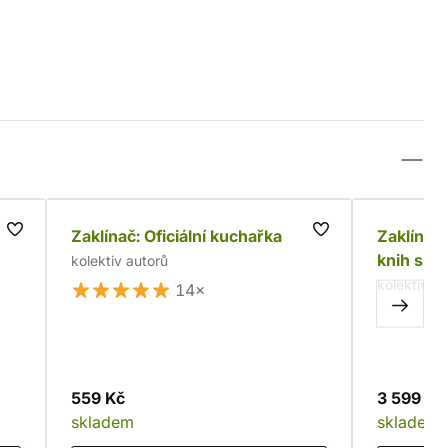
Zaklínač: Oficiální kuchařka
Zaklínač
knih s v
kolektiv autorů
kolektiv a
14×
559 Kč
3 599 Kč
skladem
skladem