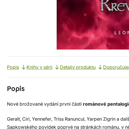
Popis
Knihy v sérii
Detaily produktu
Doporučuj
Popis
Nové brožované vydání první části
románové pentalogie
Geralt, Ciri, Yennefer, Triss Ranuncul, Yarpen Zigrin a da
Sapkowského povídek poprvé na stránkách románu, v ně