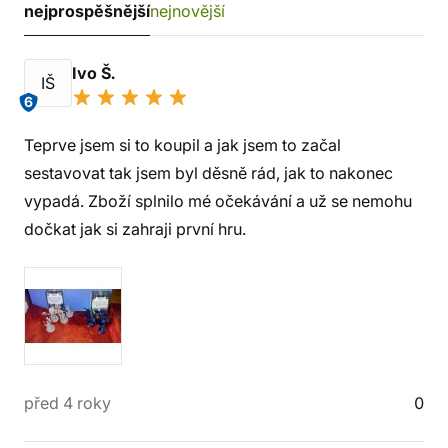
nejprospěšnější
nejnovější
Ivo Š.
IŠ
6
Teprve jsem si to koupil a jak jsem to začal
sestavovat tak jsem byl děsně rád, jak to nakonec
vypadá. Zboží splnilo mé očekávání a už se nemohu
dočkat jak si zahraji první hru.
před 4 roky
0