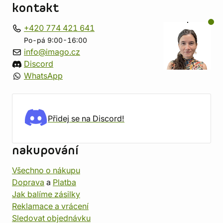
kontakt
+420 774 421 641
Po-pá 9:00-16:00
info@imago.cz
Discord
WhatsApp
Přidej se na Discord!
nakupování
Všechno o nákupu
Doprava
a
Platba
Jak balíme zásilky
Reklamace a vrácení
Sledovat objednávku