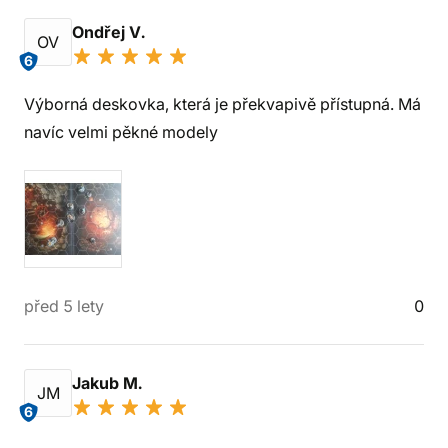
Ondřej V.
OV
6
Výborná deskovka, která je překvapivě přístupná. Má
navíc velmi pěkné modely
před 5 lety
0
Jakub M.
JM
6