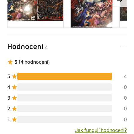
Hodnocení
4
5
(4 hodnocení)
5
4
4
0
3
0
2
0
1
0
Jak fungují hodnocení?