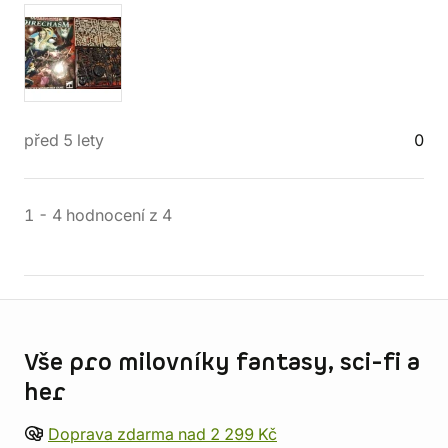
před 5 lety
0
1
-
4
hodnocení
z
4
Informace o obchodu
Vše pro milovníky fantasy, sci-fi a
her
Doprava zdarma nad 2 299 Kč