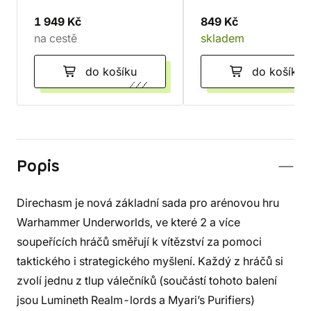
1 949 Kč
849 Kč
na cestě
skladem
do košíku
do košíku
Popis
Direchasm je nová základní sada pro arénovou hru
Warhammer Underworlds, ve které 2 a více
soupeřících hráčů směřují k vítězství za pomoci
taktického i strategického myšlení. Každý z hráčů si
zvolí jednu z tlup válečníků (součástí tohoto balení
jsou Lumineth Realm-lords a Myari’s Purifiers)