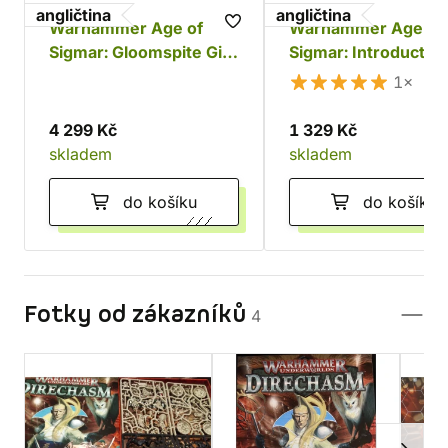
angličtina
angličtina
Warhammer Age of
Warhammer Age of
Sigmar: Gloomspite Gitz
Sigmar: Introductor
Battleforce - Dankhold
Set
1×
Rampage
4 299 Kč
1 329 Kč
skladem
skladem
do košíku
do košíku
Fotky od zákazníků
4