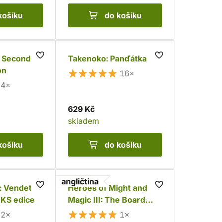
košíku
do košíku
- Second
Takenoko: Panďátka
on
16×
4×
629 Kč
skladem
košíku
do košíku
angličtina
: Vendeta -
Heroes of Might and
 KS edice
Magic III: The Board
Game
2×
1×