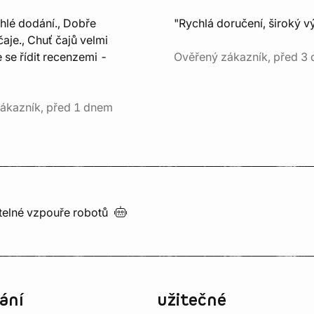
chlé dodání., Dobře
"Rychlá doručení, široký v
aje., Chuť čajů velmi
e se řídit recenzemi -
Ověřený zákazník, před 3 
ákazník, před 1 dnem
utelné vzpouře
robotů
ání
užitečné