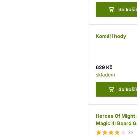
do koší
Komáří hody
629 Kč
skladem
do koší
Heroes Of Might
Magic III Board 
česky
3×