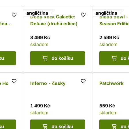
angličtina
angličtina
Deep Rock Galactic:
Blood Bowl -
éna
Deluxe (druhá edice)
Season Editi
3 499 Kč
2 599 Kč
skladem
skladem
ku
do košíku
do 
o Hoth
Inferno - česky
Patchwork
1 499 Kč
559 Kč
skladem
skladem
ku
do košíku
do 