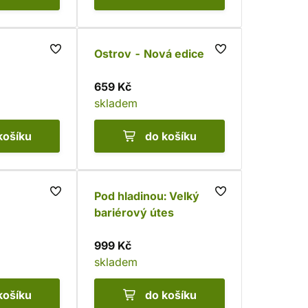
Ostrov - Nová edice
659 Kč
skladem
košíku
do košíku
Pod hladinou: Velký
bariérový útes
999 Kč
skladem
košíku
do košíku