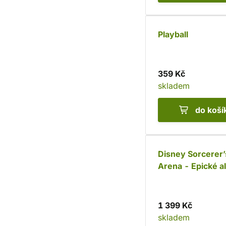
Playball
359 Kč
skladem
do koší
Disney Sorcerer’
Arena - Epické a
1 399 Kč
skladem