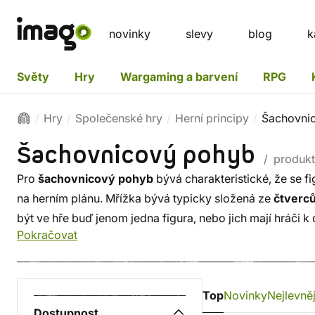
novinky
slevy
blog
k
Světy
Hry
Wargaming a barvení
RPG
Hry
Společenské hry
Herní principy
Šachovni
Šachovnicový pohyb
/ produk
Pro
šachovnicový pohyb
bývá charakteristické, že se f
na herním plánu. Mřížka bývá typicky složená ze
čtverc
být ve hře buď jenom jedna figura, nebo jich mají hráči k 
Pokračovat
Top
Novinky
Nejlevněj
Dostupnost