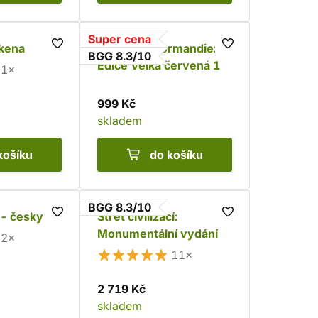
Super cena
kena
Hrdinové Normandie:
BGG 8.3/10
Edice Velká červená 1
1×
999 Kč
skladem
košíku
do košíku
BGG 8.3/10
 - česky
Střet civilizací:
Monumentální vydání
2×
11×
2 719 Kč
skladem