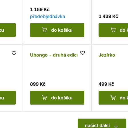
1 159 Kč
předobjednávka
1 439 Kč
ku
do košíku
do 
Ubongo - druhá edice
Jezírko
899 Kč
499 Kč
ku
do košíku
do 
načíst další