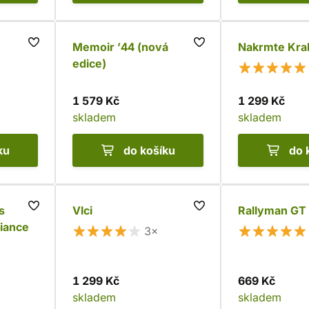
Memoir ’44 (nová
Nakrmte Kra
edice)
1 579 Kč
1 299 Kč
skladem
skladem
ku
do košíku
do 
s
Vlci
Rallyman GT
liance
3×
1 299 Kč
669 Kč
skladem
skladem