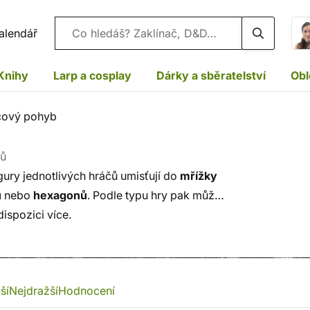
Vyhledávání
alendář
Knihy
Larp a cosplay
Dárky a sběratelství
Obl
cový pohyb
tů
igury jednotlivých hráčů umisťují do
mřížky
ů
nebo
hexagonů
. Podle typu hry pak může
dispozici více.
ší
Nejdražší
Hodnocení