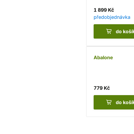
1 899 Kč
předobjednávka
do koší
Abalone
779 Kč
do koší