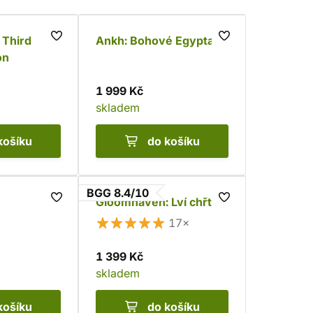
 Third
Ankh: Bohové Egypta
on
1 999 Kč
skladem
košíku
do košíku
BGG 8.4/10
Gloomhaven: Lví chřtán
17×
1 399 Kč
skladem
košíku
do košíku