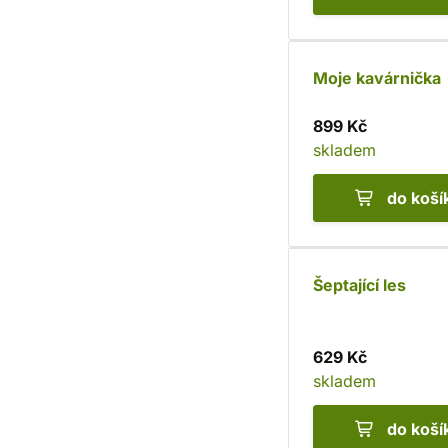
Moje kavárnička
899 Kč
skladem
do koší
Šeptající les
629 Kč
skladem
do koší