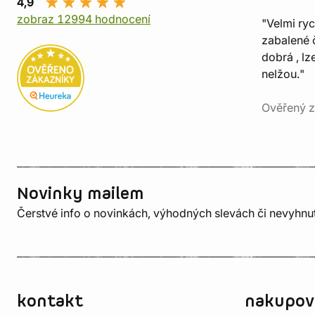
4,9
zobraz 12994 hodnocení
"Velmi ry
zabalené č
dobrá , lz
nelžou."
Ověřený z
Novinky mailem
Čerstvé info o novinkách, výhodných slevách či nevyhn
kontakt
nakupov