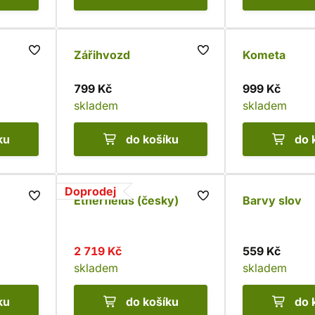
Zářihvozd
Kometa
799 Kč
999 Kč
skladem
skladem
ku
do košíku
do 
Doprodej
Etherfields (česky)
Barvy slov
2 719 Kč
559 Kč
skladem
skladem
ku
do košíku
do 