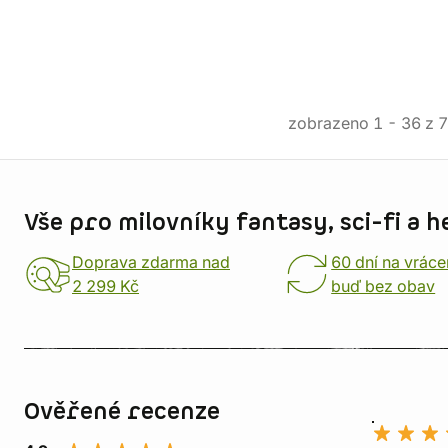
zobrazeno
1
-
36
z
7
Informace o obchodu
Vše pro milovníky fantasy, sci-fi a h
Doprava zdarma nad
60 dní na vráce
2 299 Kč
buď bez obav
Ověřené recenze