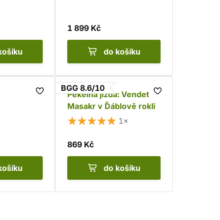
1 899 Kč
košíku
do košíku
BGG 8.6/10
Pekelná jízda: Vendeta -
Masakr v Ďáblově rokli
1×
869 Kč
košíku
do košíku