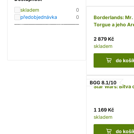
skladem
0
předobjednávka
0
Borderlands: Mr.
Torgue a jeho Ar
drsňáctví
2 879 Kč
skladem
do koší
BGG 8.1/10
Star Wars: Bitva 
1 169 Kč
skladem
do koší