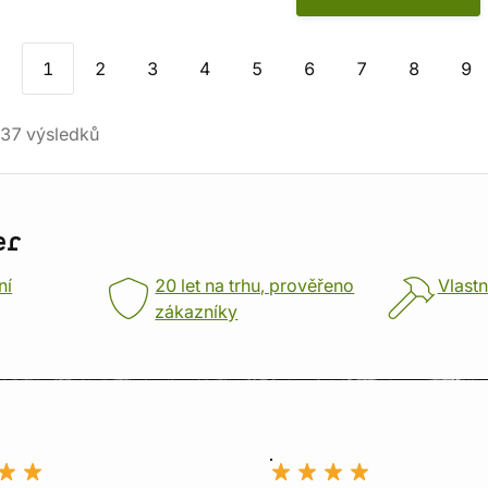
1
2
3
4
5
6
7
8
9
37
výsledků
er
ní
20 let na trhu, prověřeno
Vlastn
zákazníky