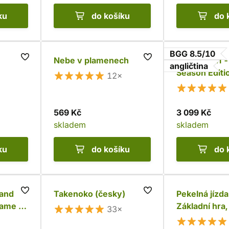
ku
do košíku
do 
BGG 8.5/10
Nebe v plamenech
Blood Bowl 
angličtina
Season Editi
12×
569 Kč
3 099 Kč
skladem
skladem
ku
do košíku
do 
 and
Takenoko (česky)
Pekelná jízda
Game -
Základní hra,
33×