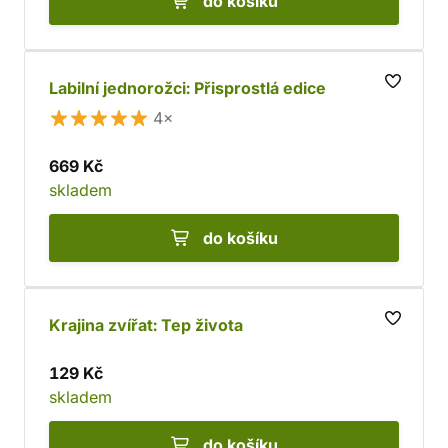
do košíku
Labilní jednorožci: Přisprostlá edice
4×
669 Kč
skladem
do košíku
Krajina zvířat: Tep života
129 Kč
skladem
do košíku