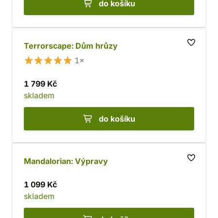
do košíku
Terrorscape: Dům hrůzy
1×
1 799 Kč
skladem
do košíku
Mandalorian: Výpravy
1 099 Kč
skladem