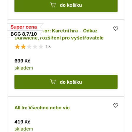
do košíku
Super cena
Arkham Horror: Karetní hra - Odkaz
BGG 8.7/10
Dunwiche, rozšíření pro vyšetřovatele
1×
699 Kč
skladem
do košíku
All In: Všechno nebo víc
419 Kč
skladem