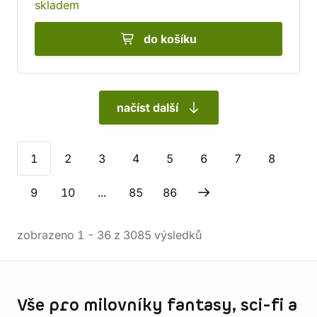
skladem
do košíku
načíst další
1
2
3
4
5
6
7
8
9
10
...
85
86
zobrazeno
1
-
36
z
3085
výsledků
Informace o obchodu
Vše pro milovníky fantasy, sci-fi a