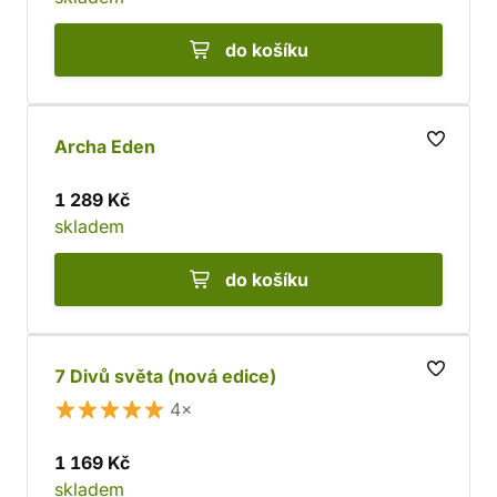
do košíku
Archa Eden
1 289 Kč
skladem
do košíku
7 Divů světa (nová edice)
4×
1 169 Kč
skladem