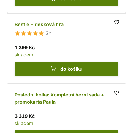
Bestie - desková hra
3×
1 399 Kč
skladem
do košíku
Poslední holka: Kompletní herní sada +
promokarta Paula
3 319 Kč
skladem