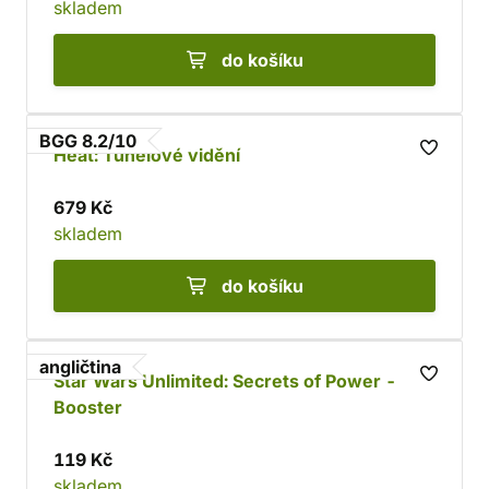
skladem
do košíku
BGG 8.2/10
Heat: Tunelové vidění
679 Kč
skladem
do košíku
angličtina
Star Wars Unlimited: Secrets of Power -
Booster
119 Kč
skladem