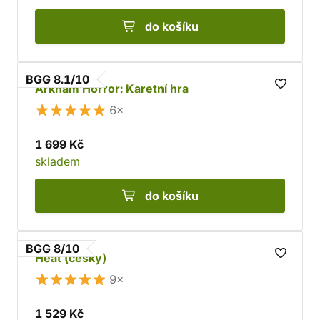
do košíku
BGG 8.1/10
Arkham Horror: Karetní hra
6×
1 699 Kč
skladem
do košíku
BGG 8/10
Heat (česky)
9×
1 529 Kč