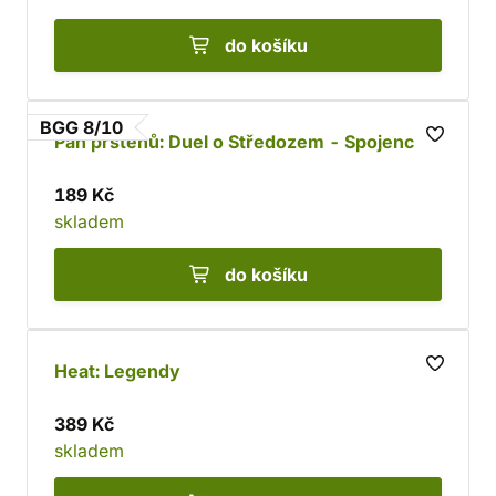
do košíku
BGG 8/10
Pán prstenů: Duel o Středozem - Spojenci
189 Kč
skladem
do košíku
Heat: Legendy
389 Kč
skladem