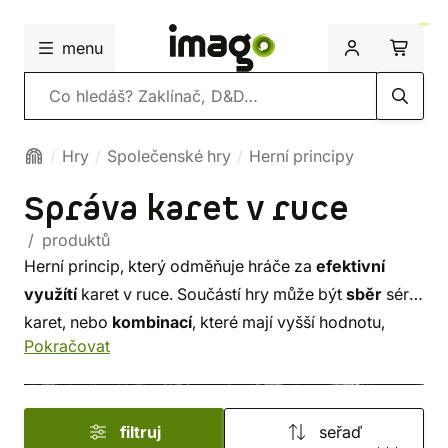
menu
Vyhledávání
Hry
Společenské hry
Herní principy
Správa karet v ruce
/ produktů
Herní princip, který odměňuje hráče za
efektivní
využítí
karet v ruce. Součástí hry může být
sběr
sérií
karet, nebo
kombinací
, které mají vyšší hodnotu,
Pokračovat
nebo silnější herní efekt. Karty lze často během hry
používat k různým účelům a tak je pro hráče těžší
odhadnout
optimální
využití.
filtruj
seřaď