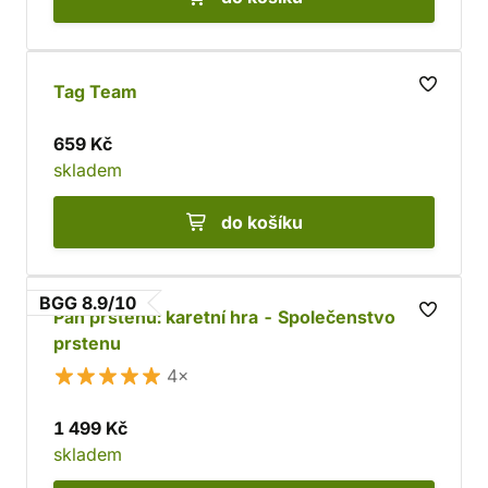
Tag Team
659 Kč
skladem
do košíku
BGG 8.9/10
Pán prstenů: karetní hra - Společenstvo
prstenu
4×
1 499 Kč
skladem