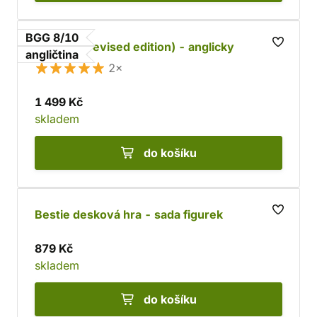
BGG 8/10
Agricola (revised edition) - anglicky
angličtina
2×
1 499 Kč
skladem
do košíku
Bestie desková hra - sada figurek
879 Kč
skladem
do košíku