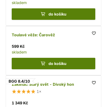
skladem
do košíku
Toulavé věže: Čarověž
599 Kč
skladem
do košíku
BGG 8.4/10
Zaklínač: Starý svět - Divoký hon
1×
1 349 Kč