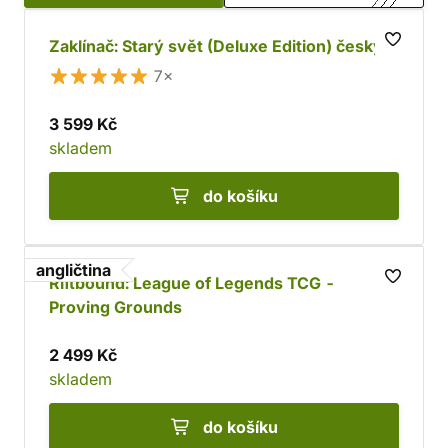
Zaklínač: Starý svět (Deluxe Edition) česky
7×
3 599 Kč
skladem
do košíku
angličtina
Riftbound: League of Legends TCG -
Proving Grounds
2 499 Kč
skladem
do košíku