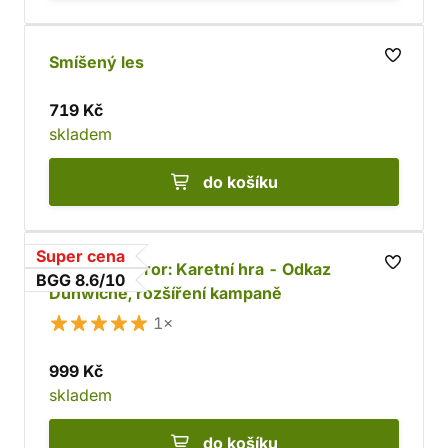
Smíšený les
719 Kč
skladem
do košíku
Super cena
Arkham Horror: Karetní hra - Odkaz
BGG 8.6/10
Dunwiche, rozšíření kampaně
1×
999 Kč
skladem
do košíku