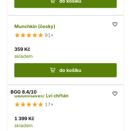
do košíku
Munchkin (česky)
91×
359 Kč
skladem
do košíku
BGG 8.4/10
Gloomhaven: Lví chřtán
17×
1 399 Kč
skladem