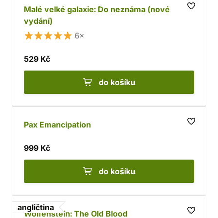
Malé velké galaxie: Do neznáma (nové
vydání)
6×
529 Kč
do košíku
Pax Emancipation
999 Kč
do košíku
angličtina
Wolfenstein: The Old Blood