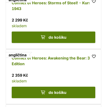
Conflict of Heroes: Storms of Steel! - Kursk
1943
2 299 Kč
skladem
do košíku
angličtina
Conflict of Heroes: Awakening the Bear: 3nd
Edition
2 359 Kč
skladem
do košíku