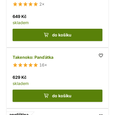
2×
649 Kč
skladem
do košíku
Takenoko: Panďátka
16×
629 Kč
skladem
do košíku
angličtina