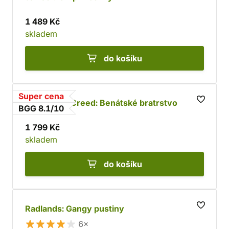
1 489 Kč
skladem
do košíku
Super cena
Assassin's Creed: Benátské bratrstvo
BGG 8.1/10
1 799 Kč
skladem
do košíku
Radlands: Gangy pustiny
6×