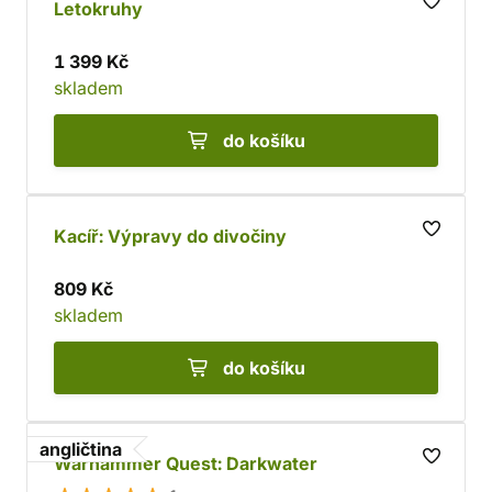
Letokruhy
1 399 Kč
skladem
do košíku
Kacíř: Výpravy do divočiny
809 Kč
skladem
do košíku
angličtina
Warhammer Quest: Darkwater