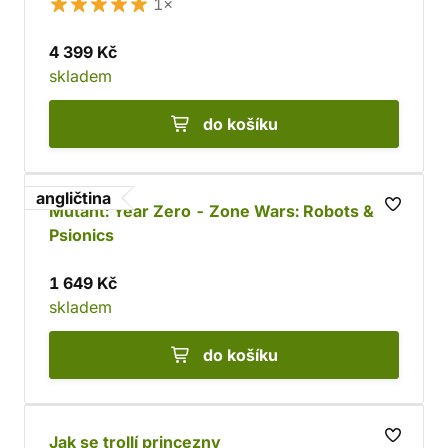
1×
4 399 Kč
skladem
do košíku
angličtina
Mutant: Year Zero - Zone Wars: Robots &
Psionics
1 649 Kč
skladem
do košíku
Jak se trollí princezny