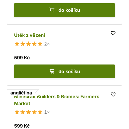
do košíku
Útěk z vězení
2×
599 Kč
do košíku
angličtina
Minecraft Builders & Biomes: Farmers
Market
1×
599 Kč