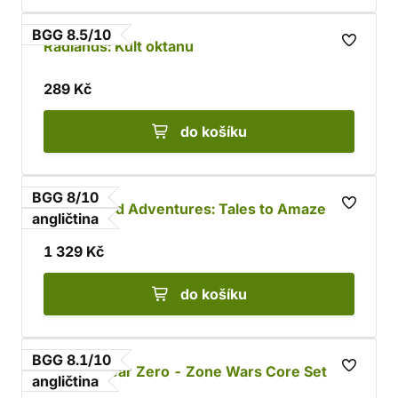
BGG 8.5/10
Radlands: Kult oktanu
289 Kč
do košíku
BGG 8/10
Unmatched Adventures: Tales to Amaze
angličtina
1 329 Kč
do košíku
BGG 8.1/10
Mutant: Year Zero - Zone Wars Core Set
angličtina