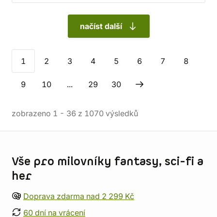
načíst další
1
2
3
4
5
6
7
8
9
10
...
29
30
zobrazeno
1
-
36
z
1070
výsledků
Informace o obchodu
Vše pro milovníky fantasy, sci-fi a
her
Doprava zdarma nad 2 299 Kč
60 dní na vrácení