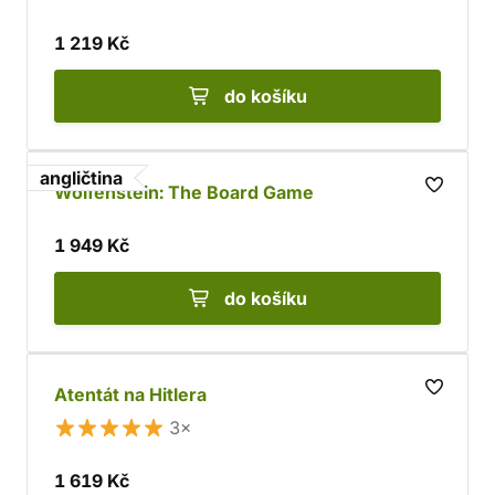
1 219 Kč
do košíku
angličtina
Wolfenstein: The Board Game
1 949 Kč
do košíku
Atentát na Hitlera
3×
1 619 Kč