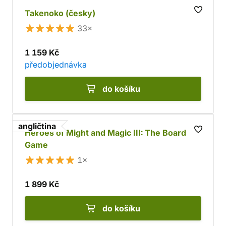
Takenoko (česky)
33×
1 159 Kč
předobjednávka
do košíku
angličtina
Heroes of Might and Magic III: The Board
Game
1×
1 899 Kč
do košíku