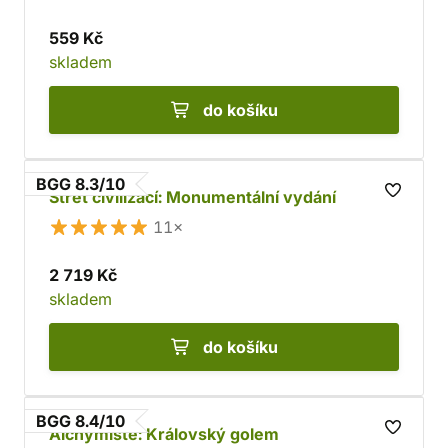
559 Kč
skladem
do košíku
BGG 8.3/10
Střet civilizací: Monumentální vydání
11×
2 719 Kč
skladem
do košíku
BGG 8.4/10
Alchymisté: Královský golem