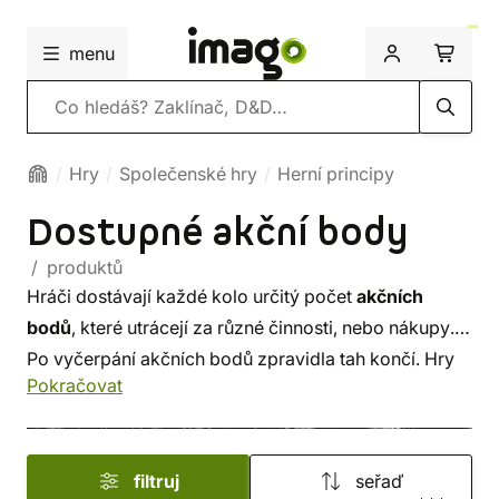
menu
Vyhledávání
Hry
Společenské hry
Herní principy
Dostupné akční body
/ produktů
Hráči dostávají každé kolo určitý počet
akčních
bodů
, které utrácejí za různé činnosti, nebo nákupy.
Po vyčerpání akčních bodů zpravidla tah končí. Hry
Pokračovat
s tímto principem mají většinou
velkou variabilitu
v možnostech a jsou náročné na rozhodování -
záleží na každém hráči, jakým způsobem utratí svoje
filtruj
seřaď
akční body.