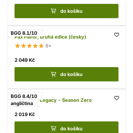
do košíku
BGG 8.1/10
Pax Pamir, druhá edice (česky)
6×
2 049 Kč
do košíku
BGG 8.4/10
Pandemic: Legacy - Season Zero
angličtina
2 019 Kč
do košíku