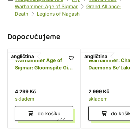
Warhammer: Age of Sigmar
Grand Alliance:
Death
Legions of Nagash
Doporučujeme
angličtina
angličtina
Warhammer Age of
Warhammer: Chaos
Sigmar: Gloomspite Gitz
Daemons Be'Lakor 
Battleforce - Dankhold
Dark Master
Rampage
4 299 Kč
2 999 Kč
skladem
skladem
do košíku
do košíku