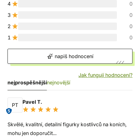
4
0
3
0
2
0
1
0
napiš hodnocení
Jak fungují hodnocení?
nejprospěšnější
nejnovější
Pavel T.
PT
5
Skvělé, kvalitní, detailní figurky kostlivců na koních,
mohu jen doporučit...