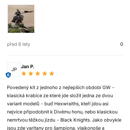
před 6 lety
0
Jan P.
JP
6
Povedený kit z jednoho z nejlepších období GW -
klasická krabice ze které jde složit jedna ze dvou
variant modelů - buď Hexwraiths, kteří jdou asi
nejvíce připodobnit k Divému honu, nebo klasickou
nemrtvou těžkou jízdu - Black Knights. Jako obvykle
jsou zde varitany pro šampiona, vlajkonoše a