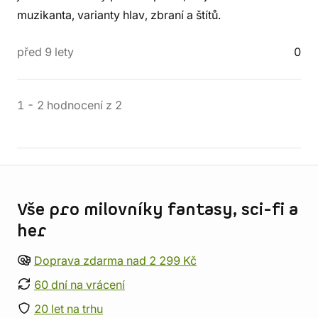
muzikanta, varianty hlav, zbraní a štítů.
před 9 lety
0
1
-
2
hodnocení
z
2
Informace o obchodu
Vše pro milovníky fantasy, sci-fi a
her
Doprava zdarma nad 2 299 Kč
60 dní na vrácení
20 let na trhu