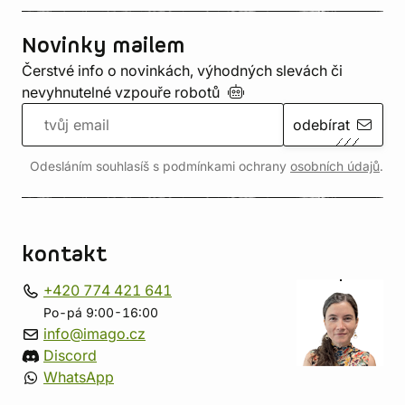
Novinky mailem
Čerstvé info o novinkách, výhodných slevách či
nevyhnutelné vzpouře
robotů
odebírat
Odesláním souhlasíš s podmínkami ochrany
osobních údajů
.
kontakt
+420 774 421 641
Po-pá 9:00-16:00
info@imago.cz
Discord
WhatsApp