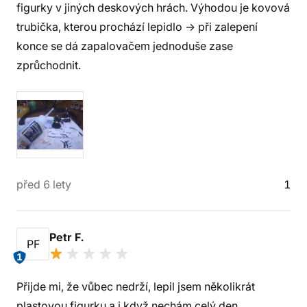
figurky v jiných deskových hrách. Výhodou je kovová
trubička, kterou prochází lepidlo -> při zalepení
konce se dá zapalovačem jednoduše zase
zprůchodnit.
před 6 lety
1
Petr F.
PF
1
Přijde mi, že vůbec nedrží, lepil jsem několikrát
plastovou figurku a i když nechám celý den