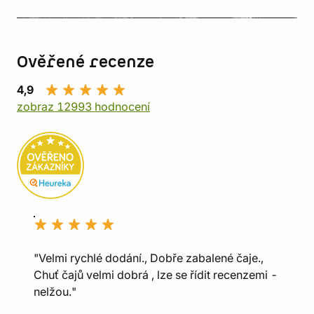
Ověřené recenze
4,9
zobraz 12993 hodnocení
"Velmi rychlé dodání., Dobře zabalené čaje.,
Chuť čajů velmi dobrá , lze se řídit recenzemi -
nelžou."