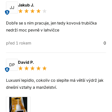
Jakub J.
JJ
3
Dobře se s ním pracuje, jen tedy kovová trubička
nedrží moc pevně v lahvičce
před 1 rokem
0
David P.
DP
6
Luxusní lepidlo, cokoliv co slepíte má větší výdrž jak
dnešní vztahy a manželství.