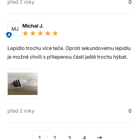
před 2 roky
0
Michal J.
MJ
4
Lepidlo trochu více teče. Oproti sekundovému lepidlu
je možné chvíli s přilepenou částí ještě trochu hýbat.
před 2 roky
0
1
2
3
4