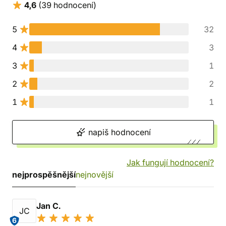
4,6
(39 hodnocení)
5
32
4
3
3
1
2
2
1
1
napiš hodnocení
Jak fungují hodnocení?
nejprospěšnější
nejnovější
Jan C.
JC
6