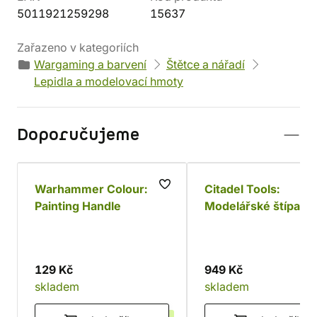
5011921259298
15637
Zařazeno v kategoriích
Wargaming a barvení
Štětce a nářadí
Lepidla a modelovací hmoty
Doporučujeme
Warhammer Colour:
Citadel Tools:
Painting Handle
Modelářské štípačk
129 Kč
949 Kč
skladem
skladem