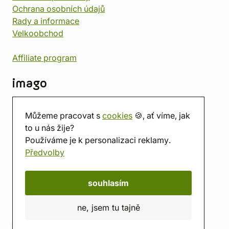
Ochrana osobních údajů
Rady a informace
Velkoobchod
Affiliate program
imago
Kontakt
Můžeme pracovat s
cookies
🍪, ať víme, jak
Prodejna
to u nás žije?
Herna
Používáme je k personalizaci reklamy.
O nás
Předvolby
Hodnocení obchodu
Dárkové poukazy
Kalendář
souhlasím
imago.blog
ne, jsem tu tajně