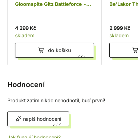
Gloomspite Gitz Battleforce -
Be'Lakor T
Dankhold Rampage
4 299 Kč
2 999 Kč
skladem
skladem
do košíku
Hodnocení
Produkt zatím nikdo nehodnotil, buď první!
napiš hodnocení
Jak fungují hodnocení?