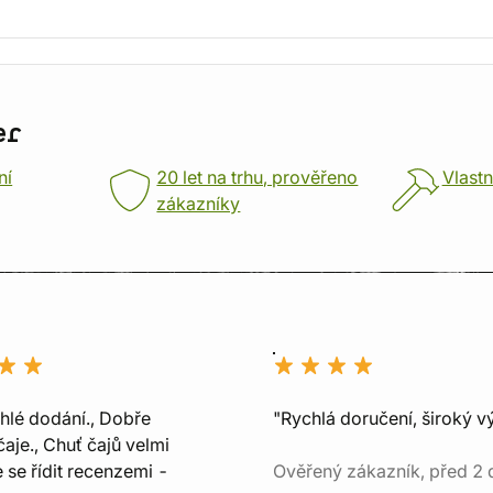
er
ní
20 let na trhu, prověřeno
Vlastn
zákazníky
chlé dodání., Dobře
"Rychlá doručení, široký v
aje., Chuť čajů velmi
e se řídit recenzemi -
Ověřený zákazník, před 2 