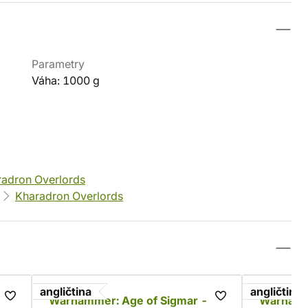
Parametry
Váha: 1000 g
radron Overlords
Kharadron Overlords
angličtina
angličtina
Warhammer: Age of Sigmar -
Warhamm