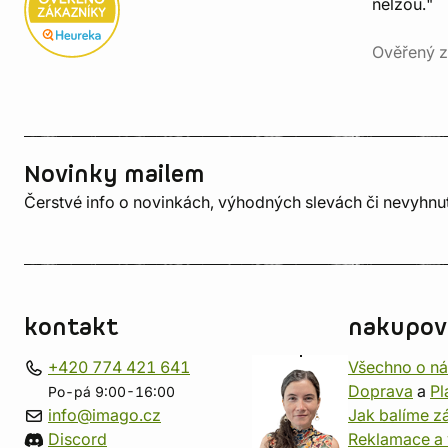
nelžou."
Ověřený z
Novinky mailem
Čerstvé info o novinkách, výhodných slevách či nevyhn
kontakt
nakupov
+420 774 421 641
Všechno o n
Doprava
a
Pl
Po-pá 9:00-16:00
info@imago.cz
Jak balíme zá
Discord
Reklamace a 