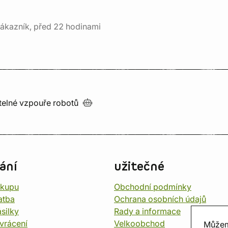
ákazník, před 22 hodinami
utelné vzpouře
robotů
ání
užitečné
ákupu
Obchodní podmínky
atba
Ochrana osobních údajů
silky
Rady a informace
vrácení
Velkoobchod
Můžem