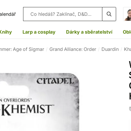
Vyhledávání
alendář
Knihy
Larp a cosplay
Dárky a sběratelství
Obl
mer: Age of Sigmar
Grand Alliance: Order
Duardin
Kh