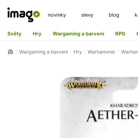
novinky
slevy
blog
k
Světy
Hry
Wargaming a barvení
RPG
Wargaming a barvení
Hry
Warhammer
Warham