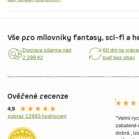
Informace o obchodu
Vše pro milovníky fantasy, sci-fi a h
Doprava zdarma nad
60 dní na vráce
2 299 Kč
buď bez obav
Ověřené recenze
4,9
zobraz 12993 hodnocení
"Velmi ry
zabalené č
dobrá , lz