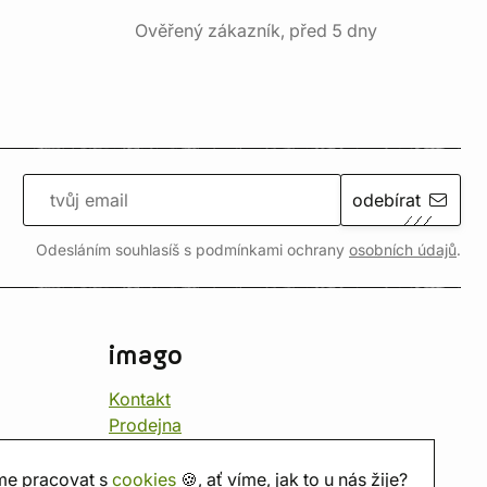
Ověřený zákazník, před 5 dny
odebírat
Odesláním souhlasíš s podmínkami ochrany
osobních údajů
.
imago
Kontakt
Prodejna
Herna
O nás
e pracovat s
cookies
🍪, ať víme, jak to u nás žije?