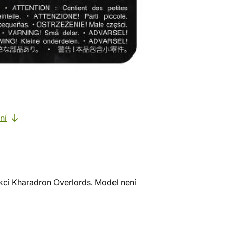
ní
kci Kharadron Overlords. Model není