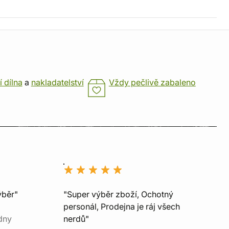
í dílna
a
nakladatelství
Vždy pečlivě zabaleno
ýběr"
"Super výběr zboží, Ochotný
personál, Prodejna je ráj všech
dny
nerdů"