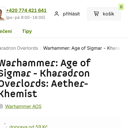
0
+420 774 421 641
přihlásit
košík
(po-pá 9:00-16:00)
ečení
Tipy
aradron Overlords
Warhammer: Age of Sigmar - Kharadron
Warhammer: Age of
Sigmar - Kharadron
Overlords: Aether-
Khemist
Warhammer AOS
doprava od 59 Kč