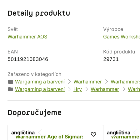
Detaily produktu
Svět
Výrobce
Warhammer AOS
Games Worksh
EAN
Kód produktu
5011921083046
29731
Zařazeno v kategoriích
Wargaming a barvení
Warhammer
Warhammer:
Wargaming a barvení
Hry
Warhammer
Warh
Doporučujeme
angličtina
angličtina
Warhammer Age of Sigmar:
Warhammer